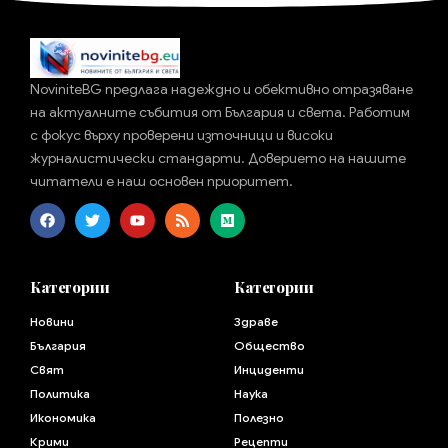
NoviniteBG предлага надеждно и обективно отразяване
на актуалните събития от България и света. Работим
с фокус върху проверени източници и високи
журналистически стандарти. Доверието на нашите
читатели е наш основен приоритет.
Категории
Категории
Новини
Здраве
България
Общество
Свят
Инциденти
Политика
Наука
Икономика
Полезно
Крими
Рецепти