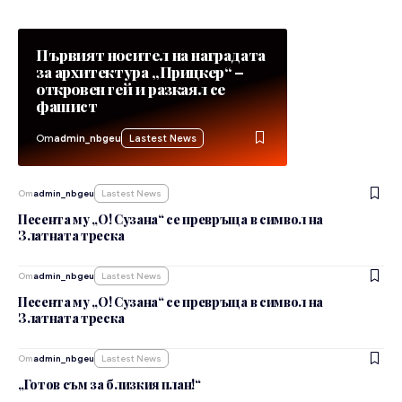
Първият носител на наградата
за архитектура „Прицкер“ –
откровен гей и разкаял се
фашист
От
admin_nbgeu
Lastest News
От
admin_nbgeu
Lastest News
Песента му „О! Сузана“ се превръща в символ на
Златната треска
От
admin_nbgeu
Lastest News
Песента му „О! Сузана“ се превръща в символ на
Златната треска
От
admin_nbgeu
Lastest News
„Готов съм за близкия план!“