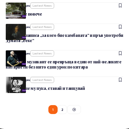
От
admin_nbgeu
Lastest News
Малкото е повече
От
admin_nbgeu
Lastest News
Той пръв написа „за кого бие камбаната“ и пръв употреби
думата „секс“
От
admin_nbgeu
Lastest News
От уличен музикант се превръща в един от най-великите
китаристи без нито един урок по китара
От
admin_nbgeu
Lastest News
На никой не му пука, ставай и танцувай
1
2