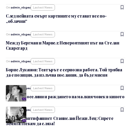
От
admin_nbgeu
Lastest News
След нейната смърт картините му стават все по-
„облачни“
От
admin_nbgeu
Lastest News
Между Бергман и Марвел: Невероятният път на Стелан
Скарсгард
От
admin_nbgeu
Lastest News
Борис Луканов: Театърът е сериозна работа. Той трябва
да е позиция, да излъчва послания, да бъде мисия
От
admin_nbgeu
Lastest News
Роберто Роселини и раждането на малкия човек в киното
От
admin_nbgeu
Lastest News
Баронът-антифашист Станислав Йежи Лец: Спрете
земята! Искам да сляза!