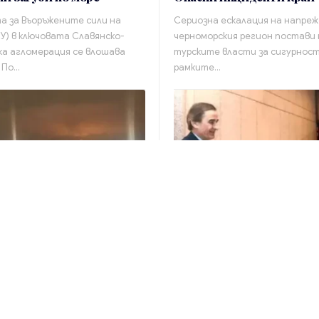
 за Въоръжените сили на
Сериозна ескалация на напре
СУ) в ключовата Славянско-
черноморския регион постави
а агломерация се влошава
турските власти за сигурност
 По…
рамките…
geu
Свят
От
admin_nbgeu
Свят
йна с дронове: Атаки
Шефът на шпионската 
росийск, Москва и Одеса
на Асад се крие в Москва
алата нощ въздушната война
Бившият ръководител на Глав