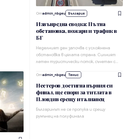
От
admin_nbgeu
България
Извънредна сводка: Пътна
обстановка, пожари и трафик в
БГ
Неделният ден започва с усложнена
обстановка в цялата страна. Силният
летен туристически поток, съчетан с…
От
admin_nbgeu
Тенис
Нестеров достигна първия си
финал, ще спори за титлата в
Пловдив срещу италианец
Българинът не се пропука и срещу
румънец на полуфинала