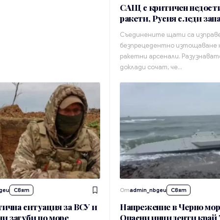
САЩ с критичен недости
ракети, Русия следи зап
Съединените щати са изправ
безпрецедентно изтощаване 
ракетни арсенали. Разузнава
доклади сочат, че…
geu
Свят
От
admin_nbgeu
Свят
итична ситуация за ВСУ и
Напрежение в Черно мор
и загуби по море
Опасни инциденти край