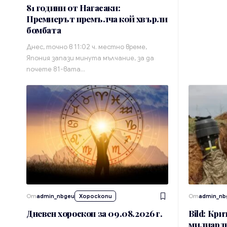
81 години от Нагасаки:
Премиерът премълча кой хвърли
бомбата
Днес, точно в 11:02 ч. местно време,
Япония запази минута мълчание, за да
почете 81-вата…
От
admin_nbgeu
Хороскопи
От
admin_nb
Дневен хороскоп за 09.08.2026 г.
Bild: Кр
милиардн