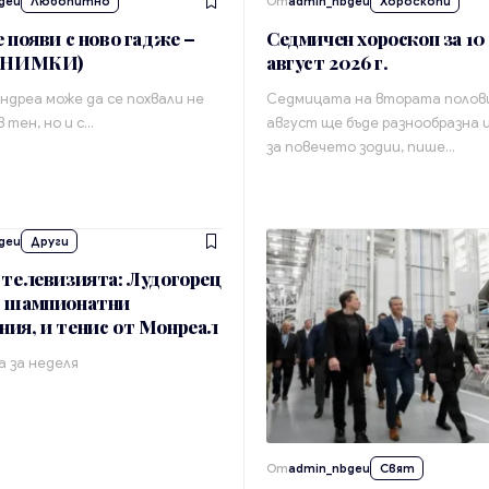
geu
Любопитно
От
admin_nbgeu
Хороскопи
е появи с ново гадже –
Седмичен хороскоп за 10 
(СНИМКИ)
август 2026 г.
Андреа може да се похвали не
Седмицата на втората полов
в тен, но и с…
август ще бъде разнообразна 
за повечето зодии, пише…
geu
Други
 телевизията: Лудогорец
с шампионатни
ия, и тенис от Монреал
 за неделя
От
admin_nbgeu
Свят