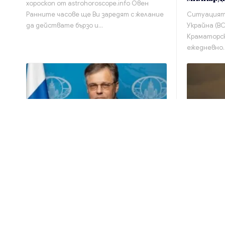
хороскоп от astrohoroscope.info Овен
Ранните часове ще Ви заредят с желание
Ситуацията
да действате бързо и…
Украйна (В
Краматорск
ежедневно.
От
admin_nbgeu
Свят
От
admin_nb
Москва видя „прагматизъм“ в
Нощна во
отношението на София към
над Ново
Русия
През измин