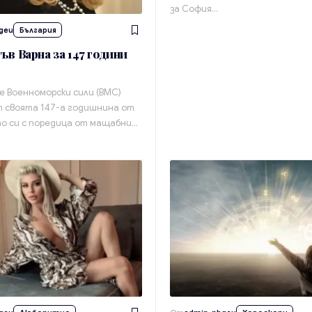
за София…
geu
България
ъв Варна за 147 години
е Военноморски сили (ВМС)
 своята 147-а годишнина от
о си с поредица от мащабни…