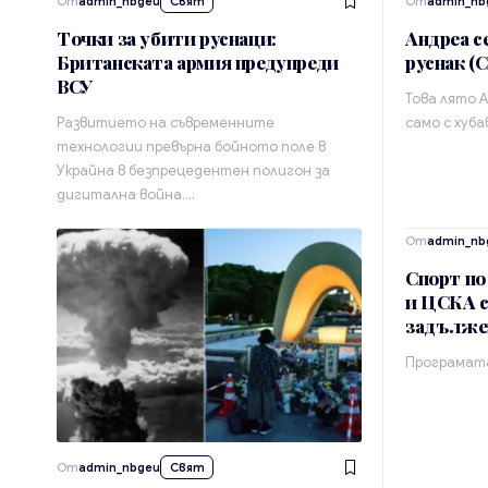
От
admin_nbgeu
Свят
От
admin_nb
Точки за убити руснаци:
Андреа с
Британската армия предупреди
руснак 
ВСУ
Това лято 
Развитието на съвременните
само с хуба
технологии превърна бойното поле в
Украйна в безпрецедентен полигон за
дигитална война.…
От
admin_nb
Спорт по
и ЦСКА 
задължен
Програмата
От
admin_nbgeu
Свят