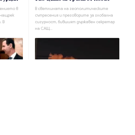
жението в
В светлината на геополитическите
 нащрек
сътресения и преговорите за глобална
. В
сигурност, бившият държавен секретар
на САЩ…
От
admin_nbgeu
Свят
централа
Атака с дронове в Белгород:
Експлозии и пожари
ното
Руският пограничен град Белгород беше