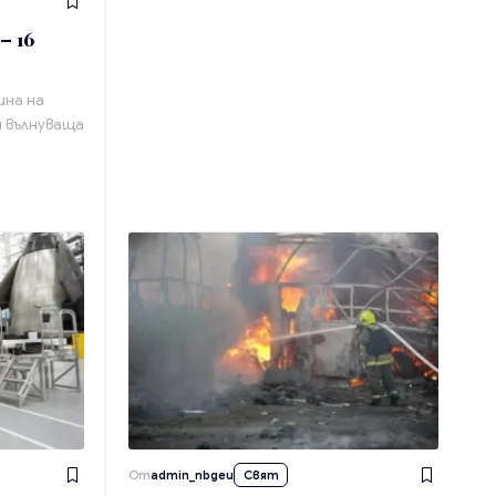
– 16
ина на
и вълнуваща
От
admin_nbgeu
Свят