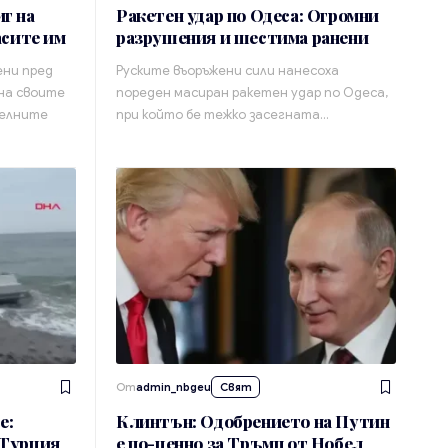
г на
Ракетен удар по Одеса: Огромни
асите им
разрушения и шестима ранени
ени пред
Руските въоръжени сили нанесоха
на своите
пореден масиран ракетен удар по Одеса,
телните
при който бе тежко засегната…
От
admin_nbgeu
Свят
е:
Клинтън: Одобрението на Путин
 Турция
е по-ценно за Тръмп от Нобел