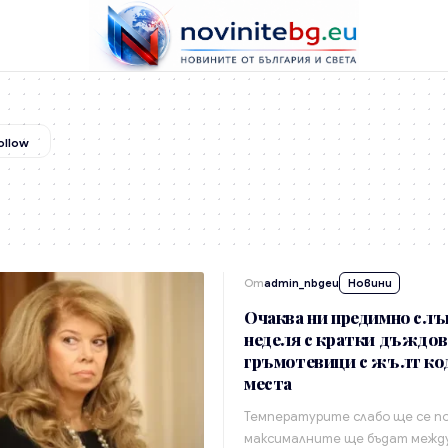
От
admin_nbgeu
Новини
Очаква ни предимно слъ
неделя с кратки дъждов
гръмотевици с жълт код
места
Температурите слабо ще се п
максималните ще бъдат между 3