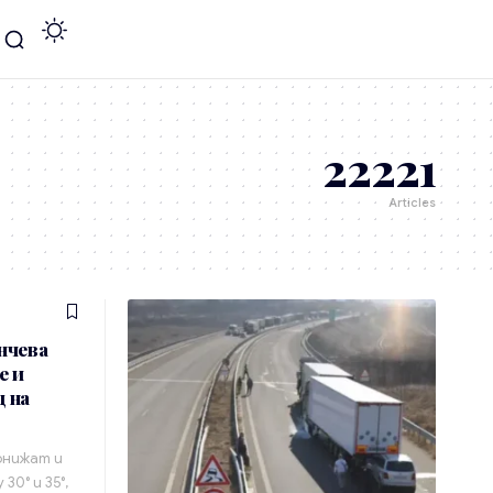
22221
Articles
нчева
е и
 на
онижат и
0° и 35°,