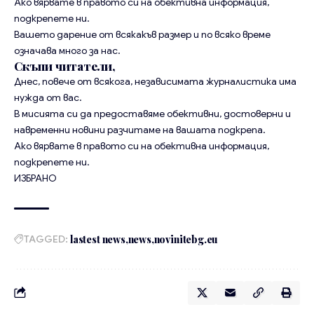
Ако вярвате в правото си на обективна информация,
подкрепете ни.
Вашето дарение от всякакъв размер и по всяко време
означава много за нас.
Скъпи читатели,
Днес, повече от всякога, независимата журналистика има
нужда от вас.
В мисията си да предоставяме обективни, достоверни и
навременни новини разчитаме на вашата подкрепа.
Ако вярвате в правото си на обективна информация,
подкрепете ни.
ИЗБРАНО
TAGGED:
lastest news
news
novinitebg.eu