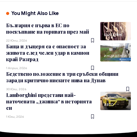
You Might Also Like
България е първа в ЕС по
поскъпване на горивата през май
БЪЛГАРИЯ
22 Юни, 2026
Баща и дъщеря са с опасност за
живота след челен удар в камион
ИНЦИДЕНТИ
край Разград
1 Април, 2026
Бедствено положение в три сръбски общини
заради критично ниските нива на Дунав
30 Юли, 2026
Lamborghini представи най-
наточената „джипка“ в историята
АВТО
си
1 Юли, 2026