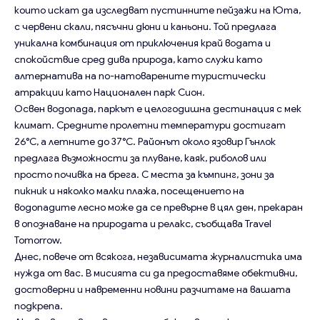
които искат да изследват пустинните пейзажи на Юта,
с червени скали, пясъчни дюни и каньони. Той предлага
уникална комбинация от приключения край водата и
спокойствие сред дива природа, като служи като
алтернатива на по-натоварените туристически
атракции като Национален парк Сион.
Освен водопада, паркът е целогодишна дестинация с мек
климат. Средните пролетни температури достигат
26°C, а летните до 37°C. Районът около язовир Гънлок
предлага възможности за плуване, каяк, риболов или
просто почивка на брега. С места за къмпинг, зони за
пикник и няколко малки плажа, посещението на
водопадите лесно може да се превърне в цял ден, прекаран
в опознаване на природата и релакс, съобщава Travel
Tomorrow.
Днес, повече от всякога, независимата журналистика има
нужда от вас. В мисията си да предоставяме обективни,
достоверни и навременни новини разчитаме на вашата
подкрепа.