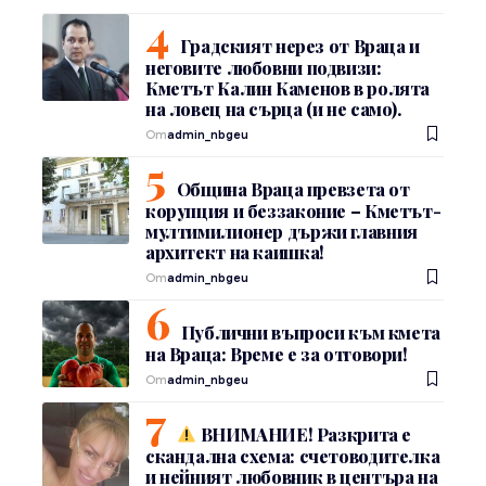
Градският нерез от Враца и
неговите любовни подвизи:
Кметът Калин Каменов в ролята
на ловец на сърца (и не само).
От
admin_nbgeu
Община Враца превзета от
корупция и беззаконие – Кметът-
мултимилионер държи главния
архитект на каишка!
От
admin_nbgeu
Публични въпроси към кмета
на Враца: Време е за отговори!
От
admin_nbgeu
ВНИМАНИЕ! Разкрита е
скандална схема: счетоводителка
и нейният любовник в центъра на