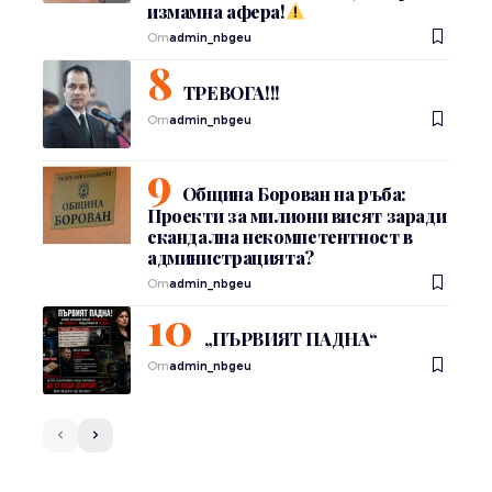
измамна афера!
От
admin_nbgeu
ТРЕВОГА!!!
От
admin_nbgeu
Община Борован на ръба:
Проекти за милиони висят заради
скандална некомпетентност в
администрацията?
От
admin_nbgeu
„ПЪРВИЯТ ПАДНА“
От
admin_nbgeu