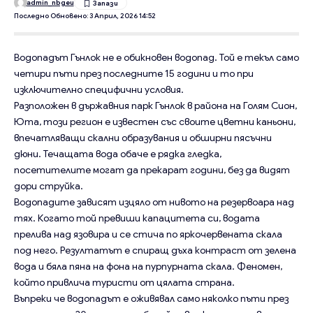
admin_nbgeu
Последно Обновено: 3 Април, 2026 14:52
Водопадът Гънлок
не е обикновен водопад. Той е текъл само
четири пъти през последните 15 години и то при
изключително специфични условия.
Разположен в държавния парк Гънлок в района на Голям Сион,
Юта, този регион е известен със своите цветни каньони,
впечатляващи скални образувания и обширни пясъчни
дюни. Течащата вода обаче е рядка гледка,
посетителите могат да прекарат години, без да видят
дори струйка.
Водопадите зависят изцяло от нивото на резервоара над
тях. Когато той превиши капацитета си, водата
прелива над язовира и се стича по яркочервената скала
под него. Резултатът е спиращ дъха контраст от зелена
вода и бяла пяна на фона на пурпурната скала. Феномен,
който привлича туристи от цялата страна.
Въпреки че водопадът е оживявал само няколко пъти през