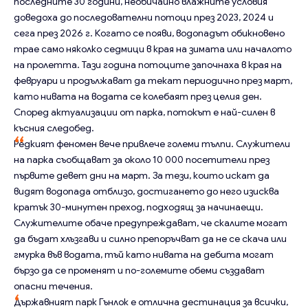
последните 30 години, необичайно влажните условия
доведоха до последователни потоци през 2023, 2024 и
сега през 2026 г. Когато се появи, водопадът обикновено
трае само няколко седмици в края на зимата или началото
на пролетта. Тази година потоците започнаха в края на
февруари и продължават да текат периодично през март,
като нивата на водата се колебаят през целия ден.
Според актуализации от парка, потокът е най-силен в
късния следобед.
Редкият феномен вече привлече големи тълпи. Служители
на парка съобщават за около 10 000 посетители през
първите девет дни на март. За тези, които искат да
видят водопада отблизо, достигането до него изисква
кратък 30-минутен преход, подходящ за начинаещи.
Служителите обаче предупреждават, че скалите могат
да бъдат хлъзгави и силно препоръчват да не се скача или
гмурка във водата, тъй като нивата на дебита могат
бързо да се променят и по-големите обеми създават
опасни течения.
Държавният парк Гънлок е отлична дестинация за всички,