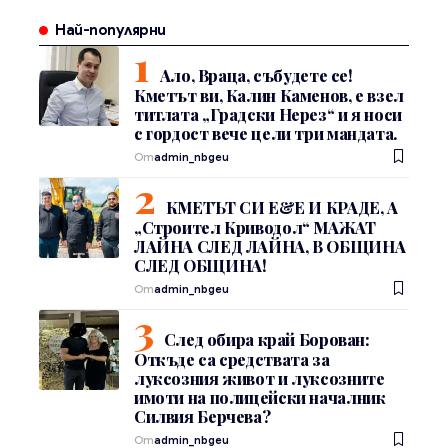
Най-популярни
Ало, Враца, събудете се!
Кметът ви, Калин Каменов, е взел
титлата „Градски Нерез“ и я носи
с гордост вече цели три мандата.
От
admin_nbgeu
КМЕТЪТ СИ Е&Е И КРАДЕ, А
„Строител Криводол“ МАЖАТ
ЛАЙНА СЛЕД ЛАЙНА, В ОБЩИНА
СЛЕД ОБЩИНА!
От
admin_nbgeu
След обира край Борован:
Откъде са средствата за
луксозния живот и луксозните
имоти на полицейски началник
Силвия Берчева?
От
admin_nbgeu