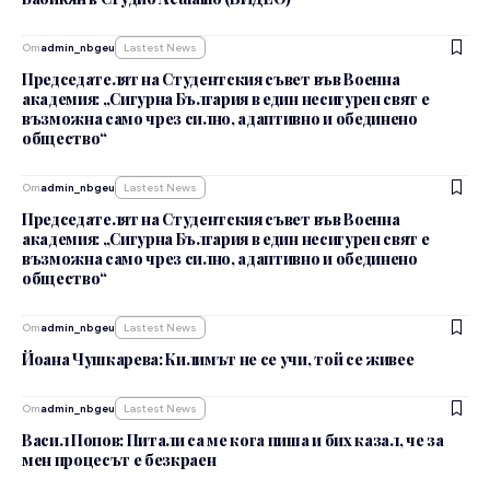
От
admin_nbgeu
Lastest News
Председателят на Студентския съвет във Военна
академия: „Сигурна България в един несигурен свят е
възможна само чрез силно, адаптивно и обединено
общество“
От
admin_nbgeu
Lastest News
Председателят на Студентския съвет във Военна
академия: „Сигурна България в един несигурен свят е
възможна само чрез силно, адаптивно и обединено
общество“
От
admin_nbgeu
Lastest News
Йоана Чушкарева: Килимът не се учи, той се живее
От
admin_nbgeu
Lastest News
Васил Попов: Питали са ме кога пиша и бих казал, че за
мен процесът е безкраен