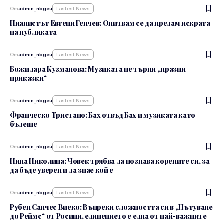
От
admin_nbgeu
Lastest News
Пианистът Евгени Генчев: Опитвам се да предам искрата
на публиката
От
admin_nbgeu
Lastest News
Божидара Кузманова: Музиката не търпи „празни
приказки“
От
admin_nbgeu
Lastest News
Франческо Тристано: Бах отвъд Бах и музиката като
бъдеще
От
admin_nbgeu
Lastest News
Нина Николина: Човек трябва да познава корените си, за
да бъде уверен и да знае кой е
От
admin_nbgeu
Lastest News
Рубен Санчес Виеко: Въпреки сложността си в „Пътуване
до Реймс“ от Росини, единението е една от най-важните