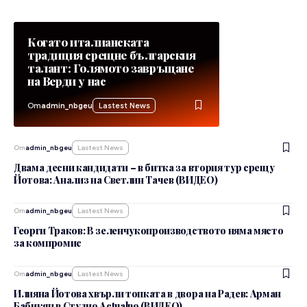
Когато италианската
традиция срещне българския
талант: Голямото завръщане
на Верди у нас
От
admin_nbgeu
Lastest News
От
admin_nbgeu
Lastest News
Двама десни кандидати – в битка за втория тур срещу
Йотова: Анализ на Светлин Тачев (ВИДЕО)
От
admin_nbgeu
Lastest News
Георги Траков: В зеленчукопроизводството няма място
за компромис
От
admin_nbgeu
Lastest News
Илияна Йотова хвърли топката в двора на Радев: Арман
Бабикян в Студио Actualno (ВИДЕО)