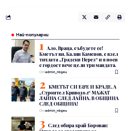
Най-популярни
Ало, Враца, събудете се!
Кметът ви, Калин Каменов, е взел
титлата „Градски Нерез“ и я носи
с гордост вече цели три мандата.
От
admin_nbgeu
КМЕТЪТ СИ Е&Е И КРАДЕ, А
„Строител Криводол“ МАЖАТ
ЛАЙНА СЛЕД ЛАЙНА, В ОБЩИНА
СЛЕД ОБЩИНА!
От
admin_nbgeu
След обира край Борован: