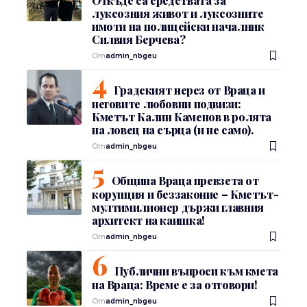
Откъде са средствата за
луксозния живот и луксозните
имоти на полицейски началник
Силвия Берчева?
От
admin_nbgeu
Градският нерез от Враца и
неговите любовни подвизи:
Кметът Калин Каменов в ролята
на ловец на сърца (и не само).
От
admin_nbgeu
Община Враца превзета от
корупция и беззаконие – Кметът-
мултимилионер държи главния
архитект на каишка!
От
admin_nbgeu
Публични въпроси към кмета
на Враца: Време е за отговори!
От
admin_nbgeu