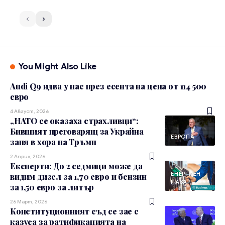
You Might Also Like
Audi Q9 идва у нас през есента на цена от 114 500
евро
4 Август, 2026
„НАТО се оказаха страхливци“:
Бившият преговарящ за Украйна
ЕВРОПА
запя в хора на Тръмп
2 Април, 2026
Експерти: До 2 седмици може да
ЕНЕРГИЕН
видим дизел за 1,70 евро и бензин
ПАЗАР
за 1,50 евро за литър
26 Март, 2026
Конституционният съд се зае с
казуса за ратификацията на