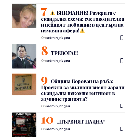
ВНИМАНИЕ! Разкрита е
скандална схема: счетоводителка
и нейният любовник в центъра на
измамна афера!
От
admin_nbgeu
ТРЕВОГА!!!
От
admin_nbgeu
Община Борован на ръба:
Проекти за милиони висят заради
скандална некомпетентност в
администрацията?
От
admin_nbgeu
„ПЪРВИЯТ ПАДНА“
От
admin_nbgeu