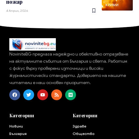
пожар
КРИМИ
4 Април, 2026
NoviniteBG предлага надеждно и обективно отразяване
на актуалните събития от България и света. Работим
с фокус върху проверени източници и високи
журналистически стандарти. Доверието на нашите
читатели е наш основен приоритет.
Категории
Категории
Новини
Здраве
България
Общество