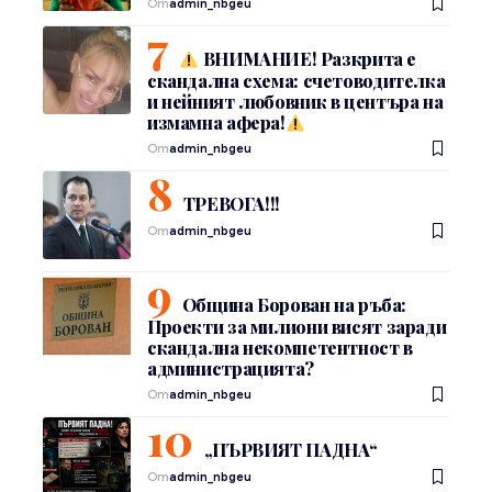
От
admin_nbgeu
ВНИМАНИЕ! Разкрита е
скандална схема: счетоводителка
и нейният любовник в центъра на
измамна афера!
От
admin_nbgeu
ТРЕВОГА!!!
От
admin_nbgeu
Община Борован на ръба:
Проекти за милиони висят заради
скандална некомпетентност в
администрацията?
От
admin_nbgeu
„ПЪРВИЯТ ПАДНА“
От
admin_nbgeu