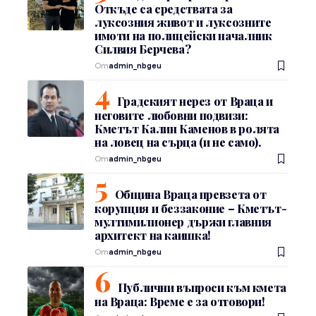
Откъде са средствата за
луксозния живот и луксозните
имоти на полицейски началник
Силвия Берчева?
От
admin_nbgeu
Градският нерез от Враца и
неговите любовни подвизи:
Кметът Калин Каменов в ролята
на ловец на сърца (и не само).
От
admin_nbgeu
Община Враца превзета от
корупция и беззаконие – Кметът-
мултимилионер държи главния
архитект на каишка!
От
admin_nbgeu
Публични въпроси към кмета
на Враца: Време е за отговори!