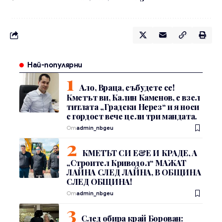
Най-популярни
Ало, Враца, събудете се!
Кметът ви, Калин Каменов, е взел
титлата „Градски Нерез“ и я носи
с гордост вече цели три мандата.
От
admin_nbgeu
КМЕТЪТ СИ Е&Е И КРАДЕ, А
„Строител Криводол“ МАЖАТ
ЛАЙНА СЛЕД ЛАЙНА, В ОБЩИНА
СЛЕД ОБЩИНА!
От
admin_nbgeu
След обира край Борован: