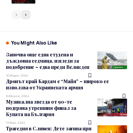
You Might Also Like
Започва още една студена и
дъждовна седмица, изгледи за
НОВИНИ
подобрение – едва преди Великден
30 Март, 2026
Дронът край Кардам е “Майя” – широко се
използва от Украинската армия
8 Август, 2026
Музикална звезда от 90-те
подгрява утрешния финал за
ФУТБОЛ
Купата на България
19 Май, 2026
Трагедия в Сливен: Дете загина при