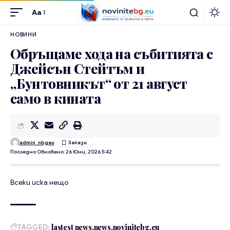
Aa
НОВИНИ
Обръщаме хода на събитията с
Джейсън Стейтъм и
„Бунтовникът“ от 21 август
само в кината
admin_nbgeu
Последно Обновено: 26 Юни, 2026 5:42
Всеки иска нещо
TAGGED:
lastest news
news
novinitebg.eu