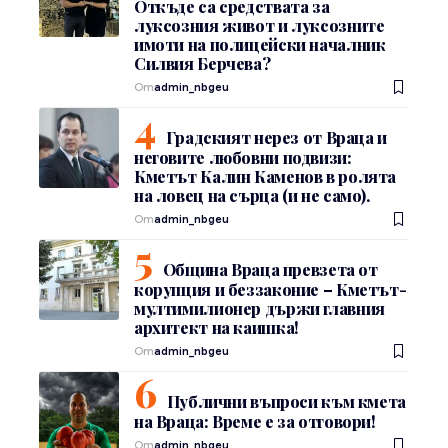
Откъде са средствата за
луксозния живот и луксозните
имоти на полицейски началник
Силвия Берчева?
От
admin_nbgeu
Градският нерез от Враца и
неговите любовни подвизи:
Кметът Калин Каменов в ролята
на ловец на сърца (и не само).
От
admin_nbgeu
Община Враца превзета от
корупция и беззаконие – Кметът-
мултимилионер държи главния
архитект на каишка!
От
admin_nbgeu
Публични въпроси към кмета
на Враца: Време е за отговори!
От
admin_nbgeu