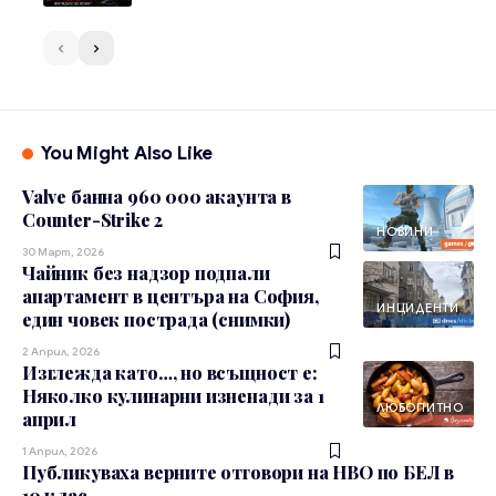
You Might Also Like
Valve банна 960 000 акаунта в
Counter-Strike 2
НОВИНИ
30 Март, 2026
Чайник без надзор подпали
апартамент в центъра на София,
ИНЦИДЕНТИ
един човек пострада (снимки)
2 Април, 2026
Изглежда като…, но всъщност е:
Няколко кулинарни изненади за 1
ЛЮБОПИТНО
април
1 Април, 2026
Публикуваха верните отговори на НВО по БЕЛ в
10 клас