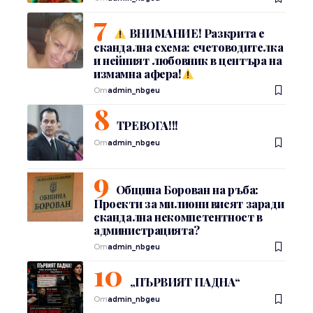
ВНИМАНИЕ! Разкрита е
скандална схема: счетоводителка
и нейният любовник в центъра на
измамна афера!
От
admin_nbgeu
ТРЕВОГА!!!
От
admin_nbgeu
Община Борован на ръба:
Проекти за милиони висят заради
скандална некомпетентност в
администрацията?
От
admin_nbgeu
„ПЪРВИЯТ ПАДНА“
От
admin_nbgeu