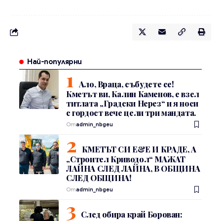
Най-популярни
Ало, Враца, събудете се!
Кметът ви, Калин Каменов, е взел
титлата „Градски Нерез“ и я носи
с гордост вече цели три мандата.
От
admin_nbgeu
КМЕТЪТ СИ Е&Е И КРАДЕ, А
„Строител Криводол“ МАЖАТ
ЛАЙНА СЛЕД ЛАЙНА, В ОБЩИНА
СЛЕД ОБЩИНА!
От
admin_nbgeu
След обира край Борован: