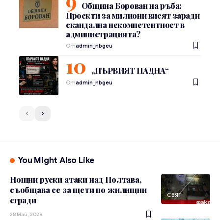
Община Борован на ръба:
Проекти за милиони висят заради
скандална некомпетентност в
администрацията?
От
admin_nbgeu
„ПЪРВИЯТ ПАДНА“
От
admin_nbgeu
You Might Also Like
Нощни руски атаки над Полтава,
съобщава се за щети по жилищни
СВЯТ
сгради
28 Май, 2026