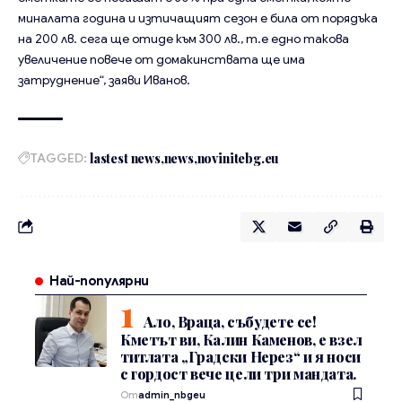
миналата година и изтичащият сезон е била от порядъка
на 200 лв. сега ще отиде към 300 лв., т.е едно такова
увеличение повече от домакинствата ще има
затруднение“, заяви Иванов.
TAGGED:
lastest news
news
novinitebg.eu
Най-популярни
Ало, Враца, събудете се!
Кметът ви, Калин Каменов, е взел
титлата „Градски Нерез“ и я носи
с гордост вече цели три мандата.
От
admin_nbgeu