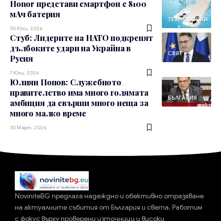
Honor представи смартфон с 8100
мАч батерия
ТЕХНОЛОГИИ
30 Юли, 2026
Стуб: Лидерите на НАТО подкрепят
дълбоките удари на Украйна в
СВЯТ
Русия
7 Юли, 2026
Юлиян Попов: Служебното
правителство има много голямата
БЪЛГАРИЯ
амбиция да свърши много неща за
много малко време
30 Март, 2026
NoviniteBG предлага надеждно и обективно отразяване
на актуалните събития от България и света. Работим
с фокус върху проверени източници и високи