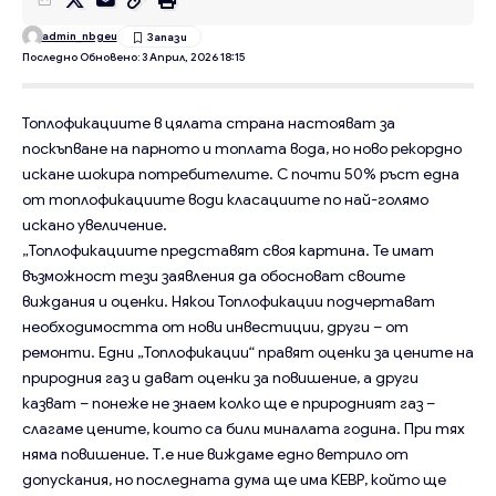
admin_nbgeu
Последно Обновено: 3 Април, 2026 18:15
Топлофикациите в цялата страна настояват за
поскъпване на парното и топлата вода, но ново рекордно
искане шокира потребителите. С почти 50% ръст една
от топлофикациите води класациите по най-голямо
искано увеличение.
„Топлофикациите представят своя картина. Те имат
възможност тези заявления да обосноват своите
виждания и оценки. Някои Топлофикации подчертават
необходимостта от нови инвестиции, други – от
ремонти. Едни „Топлофикации“ правят оценки за цените на
природния газ и дават оценки за повишение, а други
казват – понеже не знаем колко ще е природният газ –
слагаме цените, които са били миналата година. При тях
няма повишение. Т.е ние виждаме едно ветрило от
допускания, но последната дума ще има КЕВР, който ще