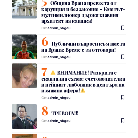
Община Враца превзета от
корупция и беззаконие – Кметът-
мултимилионер държи главния
архитект на каишка!
От
admin_nbgeu
Публични въпроси към кмета
на Враца: Време е за отговори!
От
admin_nbgeu
ВНИМАНИЕ! Разкрита е
скандална схема: счетоводителка
и нейният любовник в центъра на
измамна афера!
От
admin_nbgeu
ТРЕВОГА!!!
От
admin_nbgeu