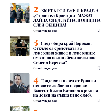
КМЕТЪТ СИ Е&Е И КРАДЕ, А
„Строител Криводол“ МАЖАТ
ЛАЙНА СЛЕД ЛАЙНА, В ОБЩИНА
СЛЕД ОБЩИНА!
От
admin_nbgeu
След обира край Борован:
Откъде са средствата за
луксозния живот и луксозните
имоти на полицейски началник
Силвия Берчева?
От
admin_nbgeu
Градският нерез от Враца и
неговите любовни подвизи:
Кметът Калин Каменов в ролята
на ловец на сърца (и не само).
От
admin_nbgeu