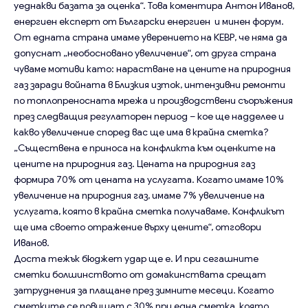
уеднакви базата за оценка“. Това коментира Антон Иванов,
енергиен експерт от Български енергиен и минен форум.
От едната страна имаме уверението на КЕВР, че няма да
допуснат „необосновано увеличение“, от друга страна
чуваме мотиви като: нарастване на цените на природния
газ заради войната в Близкия изток, интензивни ремонти
по топлопреносната мрежа и производствени съоръжения
през следващия регулаторен период – кое ще надделее и
какво увеличение според вас ще има в крайна сметка?
„Съществена е приноса на конфликта към оценките на
цените на природния газ. Цената на природния газ
формира 70% от цената на услугата. Когато имаме 10%
увеличение на природния газ, имаме 7% увеличение на
услугата, която в крайна сметка получаваме. Конфликът
ще има своето отражение върху цените“, отговори
Иванов.
Доста тежък бюджет удар ще е. И при сегашните
сметки болшинството от домакинствата срещат
затруднения за плащане през зимните месеци. Когато
сметките се повишат с 30% при една сметка, която