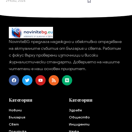
29 Юли, 2026
NoviniteBG предлага надеждно и обективно отразяване
на актуалните събития от България и света. Работим
с фокус върху проверени източници и високи
журналистически стандарти. Доверието на нашите
читатели е наш основен приоритет.
Категории
Категории
Новини
Здраве
България
Общество
Свят
Инциденти
Политика
Наука