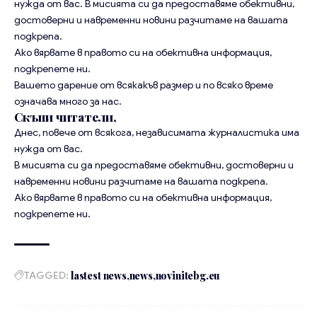
нужда от вас. В мисията си да предоставяме обективни,
достоверни и навременни новини разчитаме на вашата
подкрепа.
Ако вярвате в правото си на обективна информация,
подкрепете ни.
Вашето дарение от всякакъв размер и по всяко време
означава много за нас.
Скъпи читатели,
Днес, повече от всякога, независимата журналистика има
нужда от вас.
В мисията си да предоставяме обективни, достоверни и
навременни новини разчитаме на вашата подкрепа.
Ако вярвате в правото си на обективна информация,
подкрепете ни.
TAGGED:
lastest news
news
novinitebg.eu