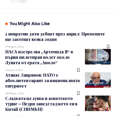
You Might Also Like
2 повратни дати дебнат през април: Промените
ще засегнат всяка зодия
19 Март, 2026
НАСА изстрелва „Артемида II“ в
първи пилотиран полет около
НАУКА
Луната от ерата „Аполо“
1 Април, 2026
Атанас Запрянов: НАТО е
абсолютен гарант за националната
БЪЛГАРИЯ
сигурност
28 Март, 2026
Сладката целувка и азиатското
турне – Педри заведе гаджето си в
СПОРТ
Китай (СНИМКИ)