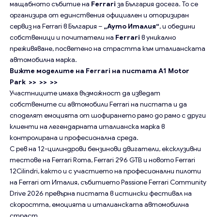
мащабното събитие на
Ferrari
за България досега. То се
организира от единствения официален и оторизиран
сервиз на Ferrari в България –
„Ауто Италия“
, и обедини
собственици и почитатели на
Ferrari
в уникално
преживяване, посветено на страстта към италианската
автомобилна марка.
Вижте моделите на Ferrari на пистата A1 Motor
Park >> >> >>
Участниците имаха възможност да изведат
собствените си автомобили Ferrari на пистата и да
споделят емоцията от шофирането рамо до рамо с други
клиенти на легендарната италианска марка в
контролирана и професионална среда.
С рев на 12-цилиндрови бензинови двигатели, ексклузивни
тестове на Ferrari Roma, Ferrari 296 GTB и новото Ferrari
12Cilindri, както и с участието на професионални пилоти
на Ferrari от Италия, събитието Passione Ferrari Community
Drive 2026 превърна пистата в истински фестивал на
скоростта, емоцията и италианската автомобилна
страст.