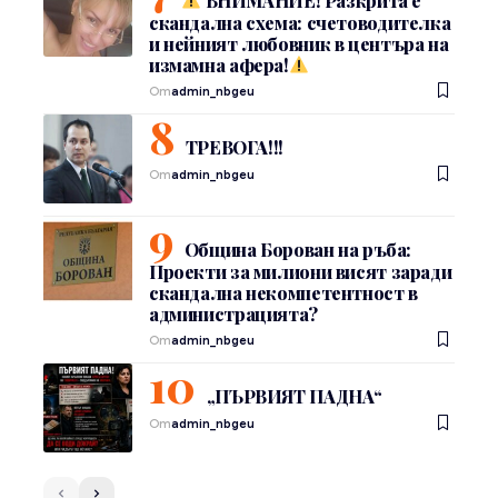
ВНИМАНИЕ! Разкрита е
скандална схема: счетоводителка
и нейният любовник в центъра на
измамна афера!
От
admin_nbgeu
ТРЕВОГА!!!
От
admin_nbgeu
Община Борован на ръба:
Проекти за милиони висят заради
скандална некомпетентност в
администрацията?
От
admin_nbgeu
„ПЪРВИЯТ ПАДНА“
От
admin_nbgeu