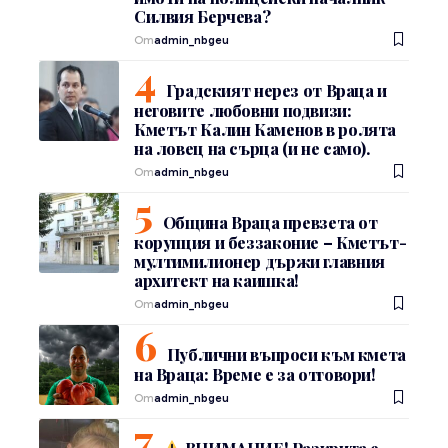
Силвия Берчева?
От
admin_nbgeu
Градският нерез от Враца и
неговите любовни подвизи:
Кметът Калин Каменов в ролята
на ловец на сърца (и не само).
От
admin_nbgeu
Община Враца превзета от
корупция и беззаконие – Кметът-
мултимилионер държи главния
архитект на каишка!
От
admin_nbgeu
Публични въпроси към кмета
на Враца: Време е за отговори!
От
admin_nbgeu