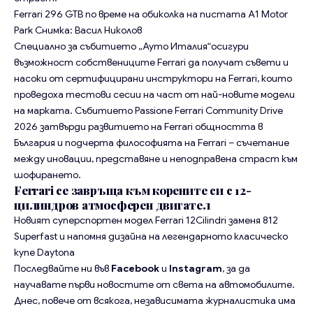
Ferrari 296 GTB по време на обиколка на пистата A1 Motor
Park
Снимка: Васил Николов
Специално за събитието „Ауто Италия“осигури
възможност собствениците Ferrari да получат съвети и
насоки от сертифицирани инструктори на Ferrari, които
проведоха тестови сесии на част от най-новите модели
на марката. Събитието Passione Ferrari Community Drive
2026 затвърди развитието на Ferrari общността в
България и подчерта философията на Ferrari – съчетание
между иновации, представяне и неподправена страст към
шофирането.
Ferrari се завръща към корените си с 12-
цилиндров атмосферен двигател
Новият суперспортен модел Ferrari 12Cilindri заменя 812
Superfast и напомня дизайна на легендарното класическо
купе Daytona
Последвайте ни във
Facebook
и
Instagram
, за да
научавате първи новостите от света на автомобилите.
Днес, повече от всякога, независимата журналистика има