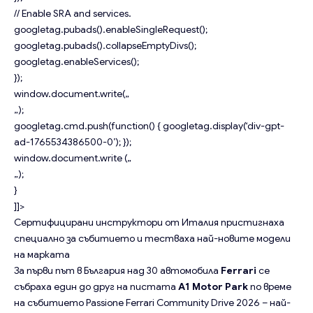
// Enable SRA and services.
googletag.pubads().enableSingleRequest();
googletag.pubads().collapseEmptyDivs();
googletag.enableServices();
});
window.document.write(„
„);
googletag.cmd.push(function() { googletag.display(‘div-gpt-
ad-1765534386500-0’); });
window.document.write („
„);
}
]]>
Сертифицирани инструктори от Италия пристигнаха
специално за събитието и тестваха най-новите модели
на марката
За първи път в България над 30 автомобила
Ferrari
се
събраха един до друг на пистата
A1 Motor Park
по време
на събитието Passione Ferrari Community Drive 2026 – най-