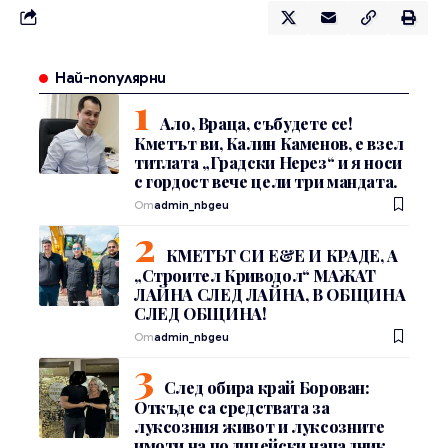
Най-популярни
Ало, Враца, събудете се!
Кметът ви, Калин Каменов, е взел
титлата „Градски Нерез“ и я носи
с гордост вече цели три мандата.
От
admin_nbgeu
КМЕТЪТ СИ Е&Е И КРАДЕ, А
„Строител Криводол“ МАЖАТ
ЛАЙНА СЛЕД ЛАЙНА, В ОБЩИНА
СЛЕД ОБЩИНА!
От
admin_nbgeu
След обира край Борован:
Откъде са средствата за
луксозния живот и луксозните
имоти на полицейски началник