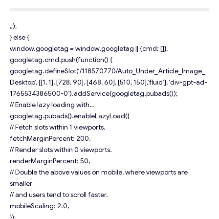
„);
} else {
window.googletag = window.googletag || {cmd: []};
googletag.cmd.push(function() {
googletag.defineSlot(‘/118570770/Auto_Under_Article_Image_
Desktop’, [[1, 1], [728, 90], [468, 60], [510, 150],’fluid’], ‘div-gpt-ad-
1765534386500-0’).addService(googletag.pubads());
// Enable lazy loading with…
googletag.pubads().enableLazyLoad({
// Fetch slots within 1 viewports.
fetchMarginPercent: 200,
// Render slots within 0 viewports.
renderMarginPercent: 50,
// Double the above values on mobile, where viewports are
smaller
// and users tend to scroll faster.
mobileScaling: 2.0,
});