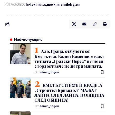
TAGGED:
lastest news
news
novinitebg.eu
Най-популярни
Ало, Враца, събудете се!
Кметът ви, Калин Каменов, е взел
титлата „Градски Нерез“ и я носи
с гордост вече цели три мандата.
От
admin_nbgeu
КМЕТЪТ СИ Е&Е И КРАДЕ, А
„Строител Криводол“ МАЖАТ
ЛАЙНА СЛЕД ЛАЙНА, В ОБЩИНА
СЛЕД ОБЩИНА!
От
admin_nbgeu