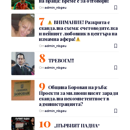
на Враца: Време е за отговори!
От
admin_nbgeu
ВНИМАНИЕ! Разкрита е
скандална схема: счетоводителка
и нейният любовник в центъра на
измамна афера!
От
admin_nbgeu
ТРЕВОГА!!!
От
admin_nbgeu
Община Борован на ръба:
Проекти за милиони висят заради
скандална некомпетентност в
администрацията?
От
admin_nbgeu
„ПЪРВИЯТ ПАДНА“