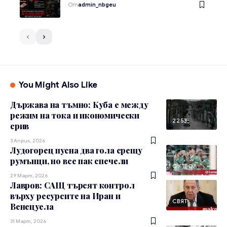
От
admin_nbgeu
You Might Also Like
Държава на тъмно: Куба е между
режим на тока и икономически
2253
срив
3 Април, 2026
Лудогорец пусна два гола срещу
румънци, но все пак спечели
ФУТБОЛ
29 Март, 2026
Лавров: САЩ търсят контрол
върху ресурсите на Иран и
СВЯТ
Венецуела
31 Март, 2026