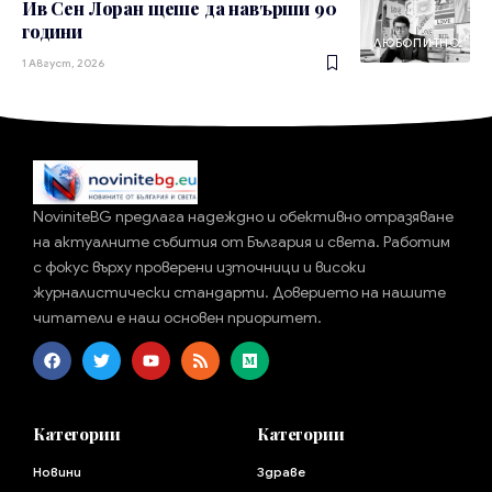
Ив Сен Лоран щеше да навърши 90
години
ЛЮБОПИТНО
1 Август, 2026
NoviniteBG предлага надеждно и обективно отразяване
на актуалните събития от България и света. Работим
с фокус върху проверени източници и високи
журналистически стандарти. Доверието на нашите
читатели е наш основен приоритет.
Категории
Категории
Новини
Здраве