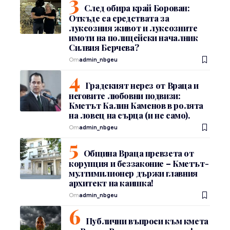
След обира край Борован:
Откъде са средствата за
луксозния живот и луксозните
имоти на полицейски началник
Силвия Берчева?
От
admin_nbgeu
Градският нерез от Враца и
неговите любовни подвизи:
Кметът Калин Каменов в ролята
на ловец на сърца (и не само).
От
admin_nbgeu
Община Враца превзета от
корупция и беззаконие – Кметът-
мултимилионер държи главния
архитект на каишка!
От
admin_nbgeu
Публични въпроси към кмета