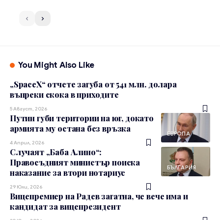
You Might Also Like
„SpaceX“ отчете загуба от 541 млн. долара
въпреки скока в приходите
5 Август, 2026
Путин губи територии на юг, докато
армията му остана без връзка
ЕВРОПА
4 Април, 2026
Случаят „Баба Алино“:
Правосъдният министър поиска
БЪЛГАРИЯ
наказание за втори нотариус
29 Юли, 2026
Вицепремиер на Радев загатна, че вече има и
кандидат за вицепрезидент