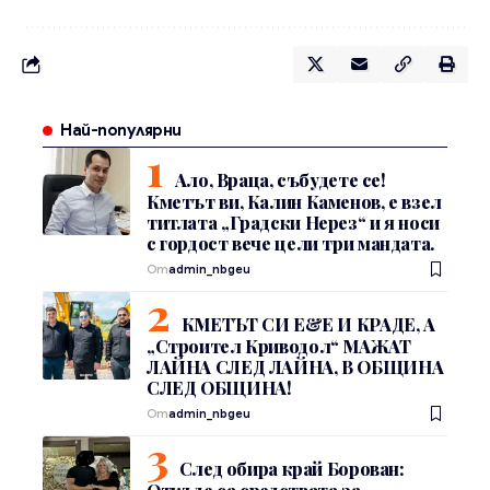
Най-популярни
Ало, Враца, събудете се!
Кметът ви, Калин Каменов, е взел
титлата „Градски Нерез“ и я носи
с гордост вече цели три мандата.
От
admin_nbgeu
КМЕТЪТ СИ Е&Е И КРАДЕ, А
„Строител Криводол“ МАЖАТ
ЛАЙНА СЛЕД ЛАЙНА, В ОБЩИНА
СЛЕД ОБЩИНА!
От
admin_nbgeu
След обира край Борован: