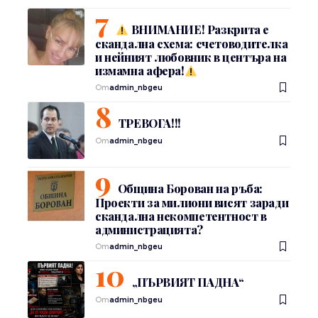
ВНИМАНИЕ! Разкрита е
скандална схема: счетоводителка
и нейният любовник в центъра на
измамна афера!
От
admin_nbgeu
ТРЕВОГА!!!
От
admin_nbgeu
Община Борован на ръба:
Проекти за милиони висят заради
скандална некомпетентност в
администрацията?
От
admin_nbgeu
„ПЪРВИЯТ ПАДНА“
От
admin_nbgeu