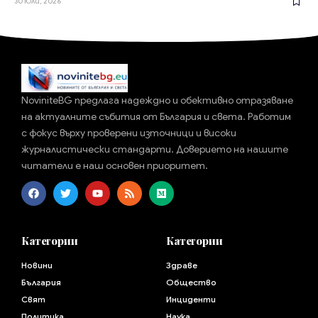
30 Юли, 2026
NoviniteBG предлага надеждно и обективно отразяване
на актуалните събития от България и света. Работим
с фокус върху проверени източници и високи
журналистически стандарти. Доверието на нашите
читатели е наш основен приоритет.
Категории
Категории
Новини
Здраве
България
Общество
Свят
Инциденти
Политика
Наука