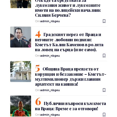
Откъде са средствата за
луксозния живот и луксозните
имоти на полицейски началник
Силвия Берчева?
От
admin_nbgeu
Градският нерез от Враца и
неговите любовни подвизи:
Кметът Калин Каменов в ролята
на ловец на сърца (и не само).
От
admin_nbgeu
Община Враца превзета от
корупция и беззаконие – Кметът-
мултимилионер държи главния
архитект на каишка!
От
admin_nbgeu
Публични въпроси към кмета
на Враца: Време е за отговори!
От
admin_nbgeu