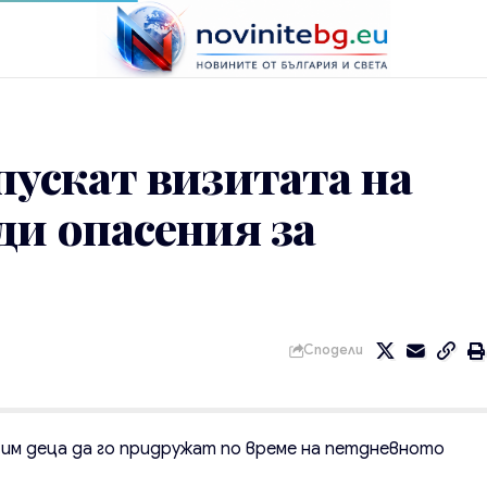
пускат визитата на
ди опасения за
Сподели
 им деца да го придружат по време на петдневното