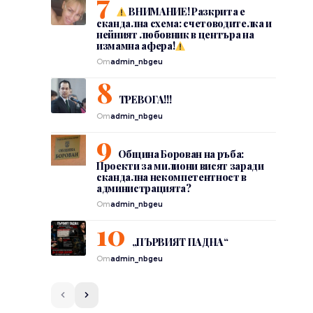
ВНИМАНИЕ! Разкрита е
скандална схема: счетоводителка и
нейният любовник в центъра на
измамна афера!
От
admin_nbgeu
ТРЕВОГА!!!
От
admin_nbgeu
Община Борован на ръба:
Проекти за милиони висят заради
скандална некомпетентност в
администрацията?
От
admin_nbgeu
„ПЪРВИЯТ ПАДНА“
От
admin_nbgeu