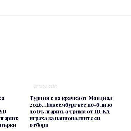
ФУТБОЛ СВЯТ
са
Турция е на крачка от Мондиал
2026, Люксембург все по-близо
BYD
до България, а трима от ЦСКА
лгария;
играха за националните си
 първи
отбори