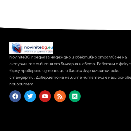
NoviniteBG предлага надеждно и обективно отразяване на
актуалните събития от България и света. Работим с фокус
върху проверени източници и високи журналистически
стандарти. Доверието на нашите читатели е наш основ
приоритет.