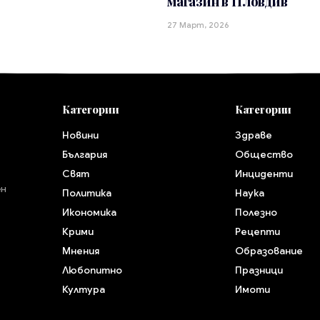
магазин в Пловдив
27 Март, 2026
Категории
Категории
Новини
Здраве
България
Общество
Свят
Инциденти
ен
Политика
Наука
Икономика
Полезно
Крими
Рецепти
Мнения
Образование
Любопитно
Празници
Култура
Имоти