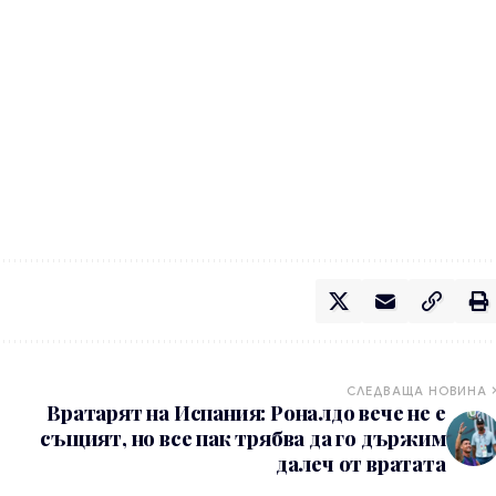
СЛЕДВАЩА НОВИНА
Вратарят на Испания: Роналдо вече не е
същият, но все пак трябва да го държим
далеч от вратата