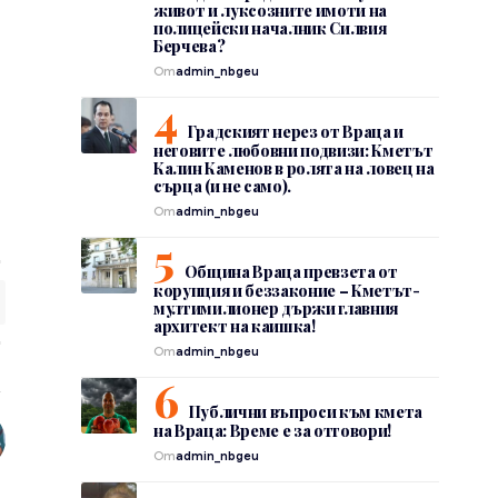
живот и луксозните имоти на
полицейски началник Силвия
Берчева?
От
admin_nbgeu
Градският нерез от Враца и
неговите любовни подвизи: Кметът
Калин Каменов в ролята на ловец на
сърца (и не само).
От
admin_nbgeu
Община Враца превзета от
корупция и беззаконие – Кметът-
мултимилионер държи главния
архитект на каишка!
От
admin_nbgeu
Публични въпроси към кмета
на Враца: Време е за отговори!
От
admin_nbgeu