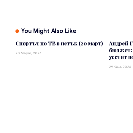
You Might Also Like
Спортът по ТВ в петък (20 март)
Андрей Г
бюджет: 
20 Март, 2026
усетят п
29 Юли, 2026