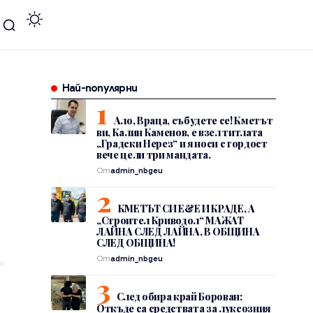
Най-популярни
Ало, Враца, събудете се! Кметът
ви, Калин Каменов, е взел титлата
„Градски Нерез“ и я носи с гордост
вече цели три мандата.
От
admin_nbgeu
КМЕТЪТ СИ Е&Е И КРАДЕ, А
„Строител Криводол“ МАЖАТ
ЛАЙНА СЛЕД ЛАЙНА, В ОБЩИНА
СЛЕД ОБЩИНА!
От
admin_nbgeu
След обира край Борован:
Откъде са средствата за луксозния