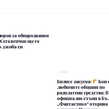
юров за обнародвания
Сега всички ще го
о джоба си
5035
Бизнес закуска:
Кои 
любимите общини по
разплатени средства; 
официално стъпи в Бъ
„Фантастико“ открива