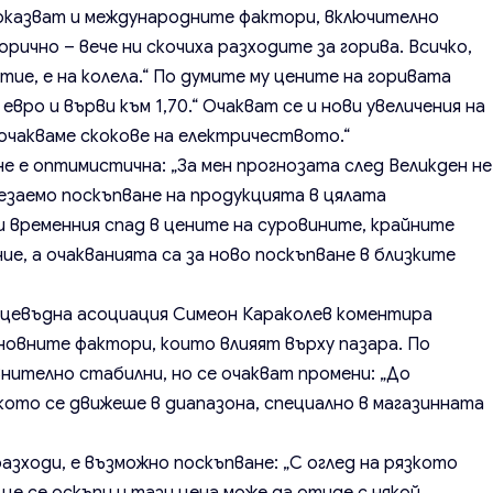
оказват и международните фактори, включително
ично – вече ни скочиха разходите за горива. Всичко,
тие, е на колела.“ По думите му цените на горивата
 евро и върви към 1,70.“ Очакват се и нови увеличения на
 очакваме скокове на електричеството.“
не е оптимистична: „За мен прогнозата след Великден не
езаемо поскъпване на продукцията в цялата
и временния спад в цените на суровините, крайните
, а очакванията са за ново поскъпване в близките
цевъдна асоциация Симеон Караколев коментира
новните фактори, които влияят върху пазара. По
нително стабилни, но се очакват промени: „До
ото се движеше в диапазона, специално в магазинната
азходи, е възможно поскъпване: „С оглед на рязкото