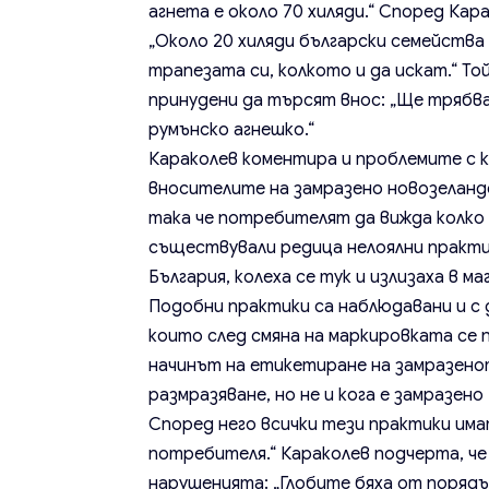
агнета е около 70 хиляди.“ Според Ка
„Около 20 хиляди български семейства
трапезата си, колкото и да искат.“ То
принудени да търсят внос: „Ще трябва
румънско агнешко.“
Караколев коментира и проблемите с 
вносителите на замразено новозеланд
така че потребителят да вижда колко 
съществували редица нелоялни практик
България, колеха се тук и излизаха в м
Подобни практики са наблюдавани и с 
които след смяна на маркировката се 
начинът на етикетиране на замразено
размразяване, но не и кога е замразен
Според него всички тези практики имат
потребителя.“ Караколев подчерта, че
нарушенията: „Глобите бяха от порядък