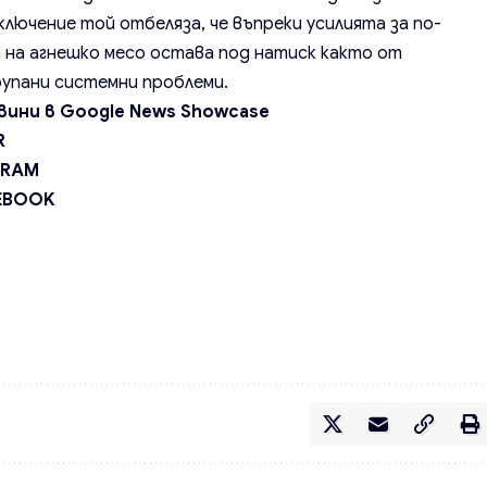
ключение той отбеляза, че въпреки усилията за по-
 на агнешко месо остава под натиск както от
рупани системни проблеми.
вини в
Google News Showcase
R
GRAM
EBOOK