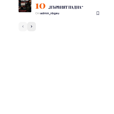
„ПЪРВИЯТ ПАДНА“
От
admin_nbgeu