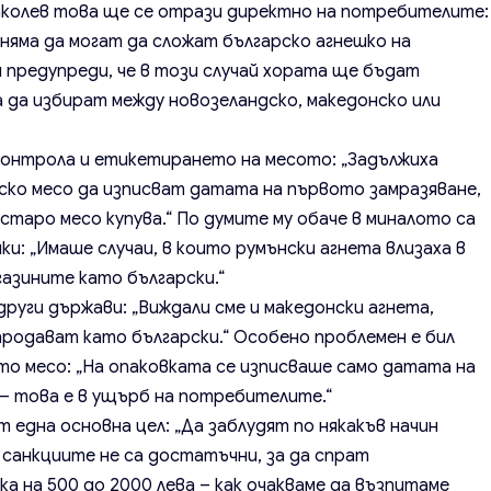
раколев това ще се отрази директно на потребителите:
 няма да могат да сложат българско агнешко на
й предупреди, че в този случай хората ще бъдат
 да избират между новозеландско, македонско или
контрола и етикетирането на месото: „Задължиха
ско месо да изписват датата на първото замразяване,
старо месо купува.“ По думите му обаче в миналото са
и: „Имаше случаи, в които румънски агнета влизаха в
агазините като български.“
други държави: „Виждали сме и македонски агнета,
продават като български.“ Особено проблемен е бил
то месо: „На опаковката се изписваше само датата на
о – това е в ущърб на потребителите.“
 една основна цел: „Да заблудят по някакъв начин
 санкциите не са достатъчни, за да спрат
а на 500 до 2000 лева – как очакваме да възпитаме