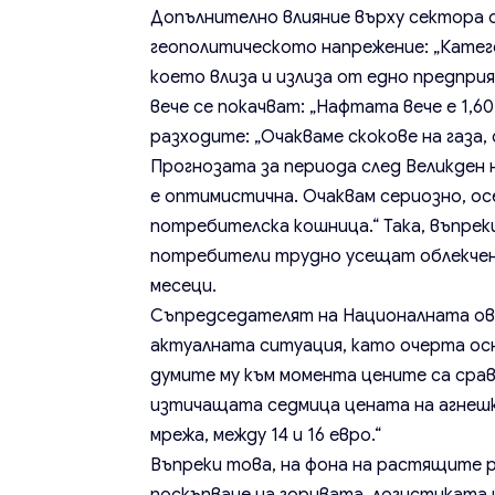
Допълнително влияние върху сектора 
геополитическото напрежение: „Категор
което влиза и излиза от едно предприя
вече се покачват: „Нафтата вече е 1,60
разходите: „Очакваме скокове на газа,
Прогнозата за периода след Великден 
е оптимистична. Очаквам сериозно, ос
потребителска кошница.“ Така, въпрек
потребители трудно усещат облекчение
месеци.
Съпредседателят на Националната ов
актуалната ситуация, като очерта ос
думите му към момента цените са срав
изтичащата седмица цената на агнешк
мрежа, между 14 и 16 евро.“
Въпреки това, на фона на растящите р