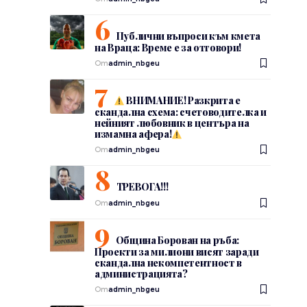
Публични въпроси към кмета
на Враца: Време е за отговори!
От
admin_nbgeu
ВНИМАНИЕ! Разкрита е
скандална схема: счетоводителка и
нейният любовник в центъра на
измамна афера!
От
admin_nbgeu
ТРЕВОГА!!!
От
admin_nbgeu
Община Борован на ръба:
Проекти за милиони висят заради
скандална некомпетентност в
администрацията?
От
admin_nbgeu