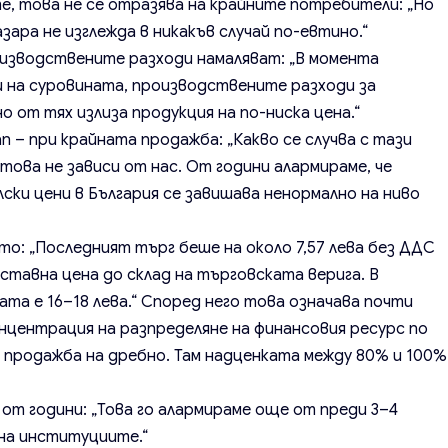
е, това не се отразява на крайните потребители: „Но
азара не изглежда в никакъв случай по-евтино.“
оизводствените разходи намаляват: „В момента
 на суровината, производствените разходи за
 от тях излиза продукция на по-ниска цена.“
 – при крайната продажба: „Какво се случва с тази
 това не зависи от нас. От години алармираме, че
ки цени в България се завишава ненормално на ниво
то: „Последният търг беше на около 7,57 лева без ДДС
оставна цена до склад на търговската верига. В
та е 16–18 лева.“ Според него това означава почти
онцентрация на разпределяне на финансовия ресурс по
 продажба на дребно. Там надценката между 80% и 100%
 от години: „Това го алармираме още от преди 3–4
 на институциите.“