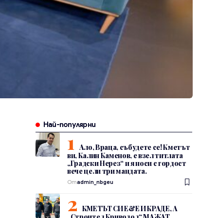
Най-популярни
Ало, Враца, събудете се! Кметът
ви, Калин Каменов, е взел титлата
„Градски Нерез“ и я носи с гордост
вече цели три мандата.
От
admin_nbgeu
КМЕТЪТ СИ Е&Е И КРАДЕ, А
„Строител Криводол“ МАЖАТ