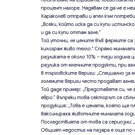
поскъпване на горивата, логистиката 
процент нагоре. Надявам се да не е не
Караколев отправи и апел към потреб
„Всеки, който иска да си купи истинск
и да си купи оттам агне.“
Той уточни, че цените във фермите са 
килограм живо тегло.“ Спрямо миналат
разликата е около 10% – тази година ц
разлика от млечните продукти, при а
в търговските вериги: „Специално за 
големите вериги често продават агнешк
Той даде пример: „Представете си, че г
евро.“ Въпреки това секторът се сблъс
продукция: „Това е цената, която ще 
ваксинираха животните миналата годин
Последствията от това са сериозни: „
Общият недостиг на пазара е още по-