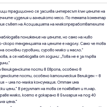
ници традиционно се засилва интересът към цените на
ечните изделия и агнешкото месо. По темата коментар
ния съвет на Асоциацията на млекопреработвателите
наблюдава понижение на цените, но само на ниво
по-скоро тенденцията на цените е надолу. Само че това
на основни суровини, сурово мляко и масло.“
ова, а се наблюдава от години: „Това не е за първа
дини.“
 великденските пости в Европа, особено в
денските пости, особено католическия Великден – в
ия – има по-малка консумация. Оттам има
ки цени.“ В резултат на това се появяват и т.нар.
раве мляко, което е докарано в България на под 40
на цена.“