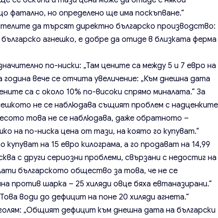
ще се оскъпи и тази цена може да отиде с някой
що фатално, но определено ще има поскъпване.“
ителите да търсят директно българско производство:
о българско агнешко, е добре да отиде в близката ферма
значително по-ниски: „Там цените са между 5 и 7 евро на
а година вече се отчита увеличение: „Към днешна дата
ените са с около 10% по-високи спрямо миналата.“ За
гнешкото не се наблюдава същият проблем с надценкит
месото това не се наблюдава, даже обратното –
о на по-ниска цена от тази, на която го купуват.“
о купуват на 15 евро килограма, а го продават на 14,99
ква с други сериозни проблеми, свързани с недостиг на
плати българското общество за това, че не се
а против шарка – 25 хиляди овце бяха евтаназирани.“
Това води до дефицит на поне 20 хиляди агнета.“
голям: „Общият дефицит към днешна дата на български