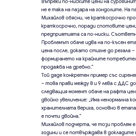
Въпреки по-ниските цени на суровинит
не е така на пазара на гондолите. На п
Михайлов обясни, че краткосрочно пр
краткосрочно, поради спотовите цени
предприятията са по-ниски. Съответно
Проблемът обаче идва на по-късен етап
цена после, докато стигне до регала –
формирането на крайните потребителс
продажба на дребно.“
Той даде конкретен пример със сирене
– това прави между 8 и 9 лева с ДДС д
следващия момент обаче на рафта цена
двойно увеличение: „Има ненормална к
хранителната верига, основно в етапа
е почти двойна.“
Михайлов подчерта, че този проблем е
години и се потвърждава в докладите