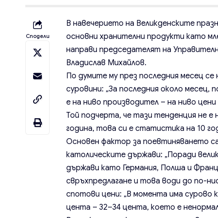
В навечерието на Великденските праз
основни хранителни продукти като мл
Сподели
направи председателят на Управител
Владислав Михайлов.
По думите му през последния месец се 
суровини: „За последния около месец, 
е на ниво производител – на ниво цени 
Той подчерта, че тази тенденция не е н
година, това си е статистика на 10 го
Основен фактор за поевтиняването са
католическите държави: „Поради велик
държави като Германия, Полша и Франц
свръхпредлагане и това води до по-нис
спотови цени: „В момента има сурово к
цента – 32–34 цента, което е ненормал