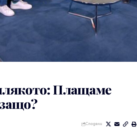
 млякото: Плащаме
 защо?
Сподели