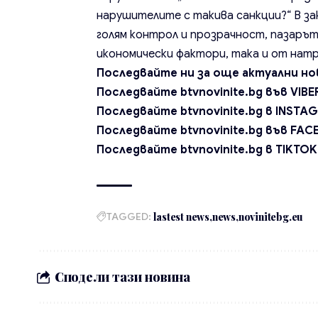
нарушителите с такива санкции?“ В за
голям контрол и прозрачност, пазарът
икономически фактори, така и от нат
Последвайте ни за още актуални но
Последвайте btvnovinite.bg във
VIBE
Последвайте btvnovinite.bg в
INSTA
Последвайте btvnovinite.bg във
FAC
Последвайте btvnovinite.bg в
TIKTOK
TAGGED:
lastest news
news
novinitebg.eu
Сподели тази новина