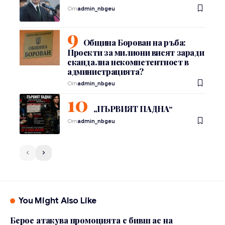
От
admin_nbgeu
Община Борован на ръба:
Проекти за милиони висят заради
скандална некомпетентност в
администрацията?
От
admin_nbgeu
„ПЪРВИЯТ ПАДНА“
От
admin_nbgeu
You Might Also Like
Берое атакува промоцията с бивш ас на