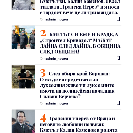
Кметът ви, Калин Каменов, е взел
титлата „Градски Нерез“ и я носи
с гордост вече цели три мандата.
От
admin_nbgeu
КМЕТЪТ СИ Е&Е И КРАДЕ, А
„Строител Криводол“ МАЖАТ
ЛАЙНА СЛЕД ЛАЙНА, В ОБЩИНА
СЛЕД ОБЩИНА!
От
admin_nbgeu
След обира край Борован:
Откъде са средствата за
луксозния живот и луксозните
имоти на полицейски началник
Силвия Берчева?
От
admin_nbgeu
Градският нерез от Враца и
неговите любовни подвизи:
Кметът Калин Каменов в ролята