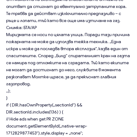
опитват да стигнат до евентуално затрупаните хора.
Те трябва да действат изключително предпазливо – с
ръце и лопати, тъй като все още има
изтичане на газ
.
Снимка: БТА/AP
Миризмата се носи по цялата улица. Поради тази причина
пожарната не може да използва тежка техника. „Една
искра и може да последва втора експлозия“, казва един от
спасителите. Според „Билд“ спирателният кран на газта
се намира под отломките на сградата. Тъй като екипите
не могат да достигнат до него, службите в момента
разкопават Молтке щрасе, за да прекъснат главния
газопровод.
„);
}
if ( DIR.hasOwnProperty(„sectionId“) &&
DIR.sectionId.includes(136) ) {
// Hide ads when get PR ZONE
document.getElementById(„native-wrap-
1712829877453“).style.display = „none“;