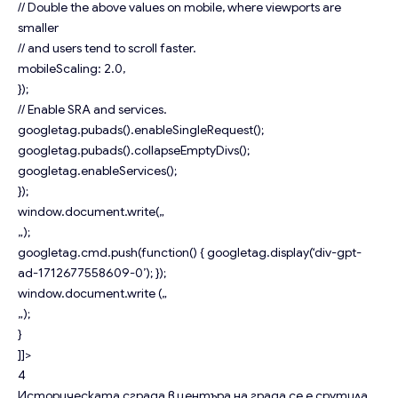
// Double the above values on mobile, where viewports are
smaller
// and users tend to scroll faster.
mobileScaling: 2.0,
});
// Enable SRA and services.
googletag.pubads().enableSingleRequest();
googletag.pubads().collapseEmptyDivs();
googletag.enableServices();
});
window.document.write(„
„);
googletag.cmd.push(function() { googletag.display(‘div-gpt-
ad-1712677558609-0’); });
window.document.write („
„);
}
]]>
4
Историческата сграда в центъра на града се е срутила