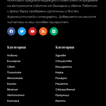
NoviniteBG предлага надеждно и обективно отразяване
на актуалните събития от България и света. Работим
с фокус върху проверени източници и високи
журналистически стандарти. Доверието на нашите
читатели е наш основен приоритет.
Категории
Категории
Новини
Здраве
България
Общество
Свят
Инциденти
Политика
Наука
Икономика
Полезно
Крими
Рецепти
Мнения
Образование
Любопитно
Празници
Култура
Имоти