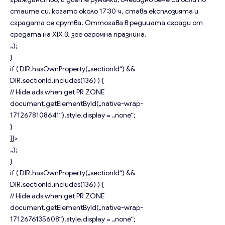
стаите си, когато около 17:30 ч. става експлозията и
сградата се срутва. Оттогава в редицата сгради от
средата на XIX в. зее огромна празнина.
„);
}
if ( DIR.hasOwnProperty(„sectionId“) &&
DIR.sectionId.includes(136) ) {
// Hide ads when get PR ZONE
document.getElementById(„native-wrap-
1712678108641“).style.display = „none“;
}
]]>
„);
}
if ( DIR.hasOwnProperty(„sectionId“) &&
DIR.sectionId.includes(136) ) {
// Hide ads when get PR ZONE
document.getElementById(„native-wrap-
1712676135608“).style.display = „none“;