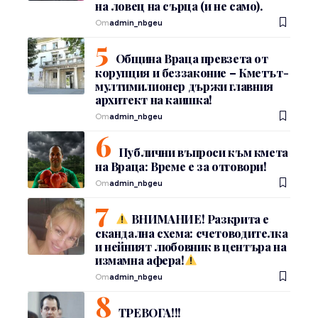
на ловец на сърца (и не само).
От
admin_nbgeu
Община Враца превзета от
корупция и беззаконие – Кметът-
мултимилионер държи главния
архитект на каишка!
От
admin_nbgeu
Публични въпроси към кмета
на Враца: Време е за отговори!
От
admin_nbgeu
ВНИМАНИЕ! Разкрита е
скандална схема: счетоводителка
и нейният любовник в центъра на
измамна афера!
От
admin_nbgeu
ТРЕВОГА!!!