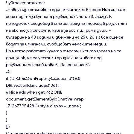
Чуйте статията:
„Навсякъде отломки и един мъчителен въпрос: Има ли още
хора под тази купчина развалини?“, пише в. „Билд“. В
понеделник следобед в стария град на Гьорлиц в резултат
на
експлозия
се срути къща за гости. Трима души –
българин на 48 години и две жени на 25 и 26 г.) все още се
водят за изчезнали, съобщават немските медии.
На място работят кучета търсачи, които засега на са
дали знак, че са усетили признак на живот под
развалините, съобщава в. „Тагесшпигел“.
„);
if ( DIR.hasOwnProperty(„sectionId“) &&
DIR.sectionId.includes(136) ) {
// Hide ads when get PR ZONE
document.getElementById(„native-wrap-
1712677954281“).style.display = „none“;
}
}
]]>
От момента на експлозията спасителите отчаяно се