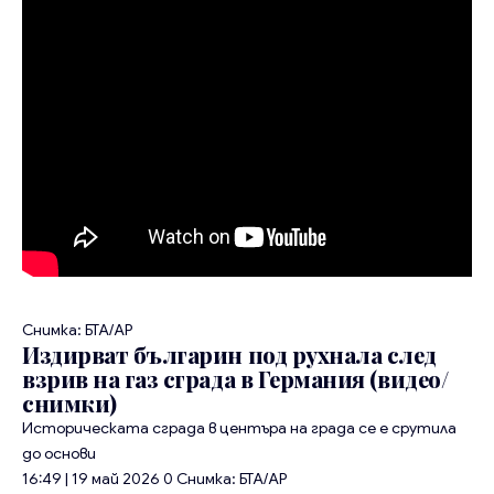
Снимка: БТА/AP
Издирват българин под рухнала след
взрив на газ сграда в Германия (видео/
снимки)
Историческата сграда в центъра на града се е срутила
до основи
16:49 | 19 май 2026
0
Снимка: БТА/AP