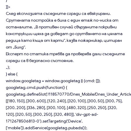
]]>
След експлозията съседните сгради са евакуирани.
Срутената постройка е била с един етаж по-ниска от
останалите. „В противен случай свързаните покривни
конструкции щяха да доведат до срутването на цялата
редица като къща от карти“, казва пожарникар, цитиран
от „Билд“.
Експерт по статика трябва да проверява дали съседните
сгради са в безопасно състояние.
„);
} else {
window.googletag = window.googletag || {cmd: []};
googletag.cmd.push(function() {
googletag.defineSlot(‘/118570770/Dnes_Mobile/Dnes_Under_Article
[[180, 150], [300, 600], [120, 240], [320, 100], [300, 50], [300, 75],
[200, 200], [336, 280], [300, 100], [480, 320], [250, 250], [320,
120], [320, 50], [300, 250], [320, 480]], ‘div-gpt-ad-
1712678506813-0’).setTargeting(‘Device’,
[‘mobile’]).addService(googletag.pubads());