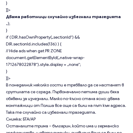
}
]]>
Двама работници случайно избегнали трагедията
„);
}
if ( DIR.hasOwnProperty(„sectionId“) &&
DIR.sectionId.includes(136) ) {
// Hide ads when get PR ZONE
document.getElementById(„native-wrap-
1712678022878“).style.display = „none“;
}
]]>
В понеделник няколко гости е трябвало да се настанят в
срутилата се сграда. Първоначално петима души бяха
обявени за изчезнали. Малко по-късно стана ясно: двама
монтажници от Полша все още са били на път към адреса.
Така те случайно са избегнали трагедията.
Снимка: БТА/AP
Останалите трима – българин, който има и германско
гражданство, и двете румънки, очевидно вече са били по