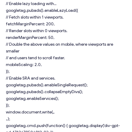
// Enable lazy loading with…
googletag.pubads().enableLazyLoad({
// Fetch slots within 1 viewports.
fetchMarginPercent: 200,
// Render slots within 0 viewports.
renderMarginPercent: 50,
// Double the above values on mobile, where viewports are
smaller
// and users tend to scroll faster.
mobileScaling: 2.0,
});
// Enable SRA and services.
googletag.pubads().enableSingleRequest();
googletag.pubads().collapseEmptyDivs();
googletag.enableServices();
});
window.document.write(„
„);
googletag.cmd.push(function() { googletag.display(‘div-gpt-