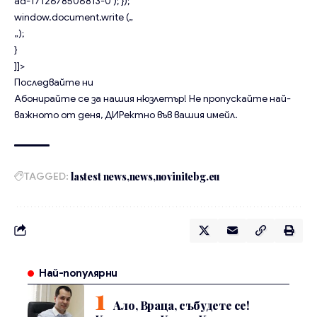
ad-1712678506813-0’); });
window.document.write („
„);
}
]]>
Последвайте ни
Абонирайте се за нашия нюзлетър!
Не пропускайте най-
важното от деня, ДИРектно във вашия имейл.
TAGGED:
lastest news
news
novinitebg.eu
Най-популярни
Ало, Враца, събудете се!