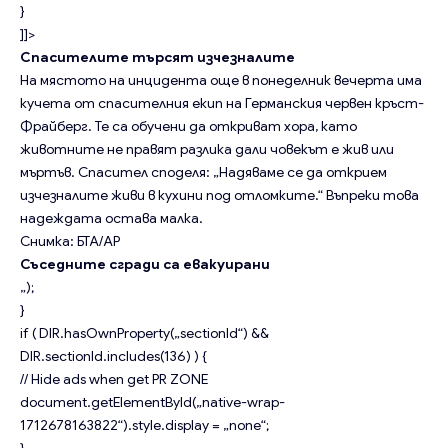
}
]]>
Спасителите търсят изчезналите
На мястото на инцидента още в понеделник вечерта има
кучета
от спасителния екип на Германския червен кръст-
Фрайберг. Те са обучени да откриват хора, като
животните не правят разлика дали човекът е жив или
мъртъв. Спасител споделя: „Надяваме се да открием
изчезналите живи в кухини под отломките.“ Въпреки това
надеждата остава малка.
Снимка: БТА/AP
Съседните сгради са евакуирани
„);
}
if ( DIR.hasOwnProperty(„sectionId“) &&
DIR.sectionId.includes(136) ) {
// Hide ads when get PR ZONE
document.getElementById(„native-wrap-
1712678163822“).style.display = „none“;
}