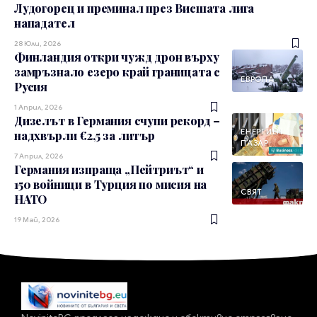
Лудогорец и преминал през Висшата лига
нападател
28 Юли, 2026
Финландия откри чужд дрон върху
замръзнало езеро край границата с
ЕВРОПА
Русия
1 Април, 2026
Дизелът в Германия счупи рекорд –
ЕНЕРГИЕН
надхвърли €2,5 за литър
ПАЗАР
7 Април, 2026
Германия изпраща „Пейтриът“ и
150 войници в Турция по мисия на
СВЯТ
НАТО
19 Май, 2026