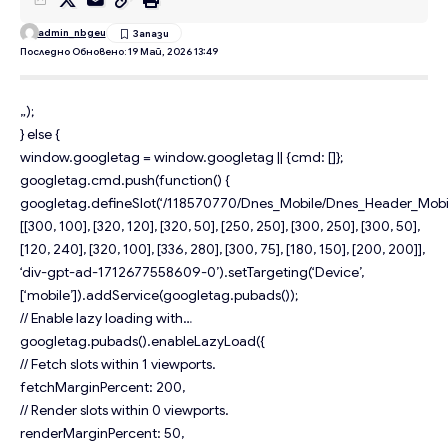
admin_nbgeu
Последно Обновено: 19 Май, 2026 13:49
„);
} else {
window.googletag = window.googletag || {cmd: []};
googletag.cmd.push(function() {
googletag.defineSlot(‘/118570770/Dnes_Mobile/Dnes_Header_Mobil
[[300, 100], [320, 120], [320, 50], [250, 250], [300, 250], [300, 50],
[120, 240], [320, 100], [336, 280], [300, 75], [180, 150], [200, 200]],
‘div-gpt-ad-1712677558609-0’).setTargeting(‘Device’,
[‘mobile’]).addService(googletag.pubads());
// Enable lazy loading with…
googletag.pubads().enableLazyLoad({
// Fetch slots within 1 viewports.
fetchMarginPercent: 200,
// Render slots within 0 viewports.
renderMarginPercent: 50,