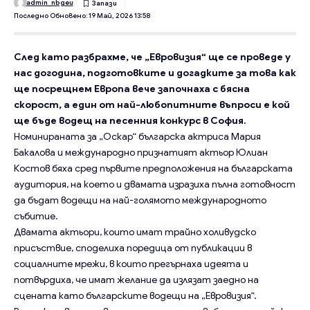
admin_nbgeu
Последно Обновено: 19 Май, 2026 13:58
След като разбрахме, че „Евровизия“ ще се проведе у
нас догодина, подготовките и догадките за това как
ще посрещнем Европа вече започнаха с бясна
скорост, а един от най-любопитните въпроси е кой
ще бъде водещ на песенния конкурс в София.
Номинираната за „Оскар“ българска актриса Мария
Бакалова и международно признатият актьор Юлиан
Костов бяха сред първите предположения на българската
аудитория, на което и двамата изразиха пълна готовност
да бъдат водещи на най-голямото международното
събитие.
Двамата актьори, които имат трайно холивудско
присъствие, споделиха поредица от публикации в
социалните мрежи, в които прегърнаха идеята и
потвърдиха, че имат желание да излязат заедно на
сцената като българските водещи на „Евровизия“.