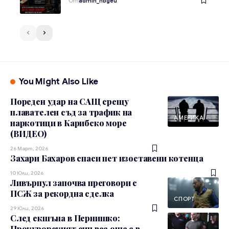
От
admin_nbgeu
You Might Also Like
Пореден удар на САЩ срещу
плавателен съд за трафик на
АМЕРИКА
наркотици в Карибско море
(ВИДЕО)
26 Март, 2026
Захари Бахаров спаси пет изоставени котенца
10 Юли, 2026
Ливърпул започва преговори с
ПСЖ за рекордна сделка
СПОРТ
29 Юли, 2026
След екшъна в Пернишко:
Прокурорският син все още е в