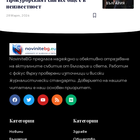
БЪЛГАРИЯ
неизвестност
28 Март, 2026
NoviniteBG предлага надеждно и обективно отразяване
на актуалните събития от България и света. Работим
с фокус върху проверени източници и високи
журналистически стандарти. Доверието на нашите
читатели е наш основен приоритет.
Категории
Категории
Новини
Здраве
България
Общество