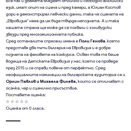
Все пак и двамата владеят отлично и свободно английски
език, имат опит на сцена и пред камери, а Юлиан Костов
дори е демонстрирал певчески данни, така че сцената на
„Евровизия“ няма да им бъде твърде непозната. А и така
нашата страна ще може да се похвали с холивудски
звезди пред многомилионната публика.
Сред останалите спрягани имена е
Поли Генова
, която
представя два пъти България на Евровизия и е добре
позната на феновете на конкурса. Освен това тя беше
водеща на Детската Евровизия у нас, която се проведе
през 2015 и се справи повече от перфектно. Сред
неофициалните номинации на българската аудитория са и
Орлин Павлов и Михаела Филева,
които се отличават с
осанка, чар и сценично присъствие.
Поставете оценка:
☆
☆
☆
☆
☆
Оценка от
0
гласа.