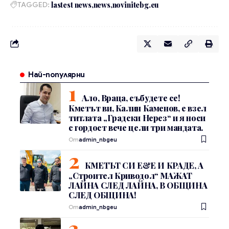
TAGGED:
lastest news
news
novinitebg.eu
Най-популярни
Ало, Враца, събудете се!
Кметът ви, Калин Каменов, е взел
титлата „Градски Нерез“ и я носи
с гордост вече цели три мандата.
От
admin_nbgeu
КМЕТЪТ СИ Е&Е И КРАДЕ, А
„Строител Криводол“ МАЖАТ
ЛАЙНА СЛЕД ЛАЙНА, В ОБЩИНА
СЛЕД ОБЩИНА!
От
admin_nbgeu