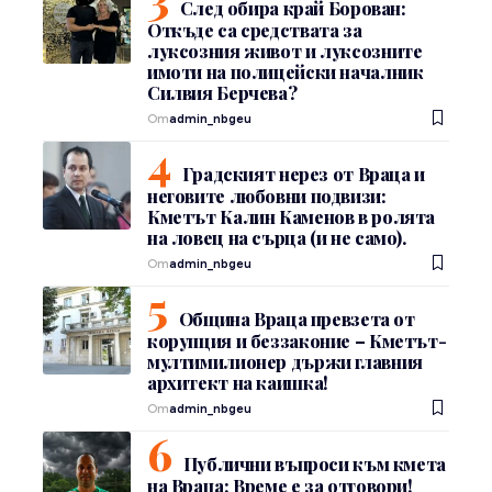
След обира край Борован:
Откъде са средствата за
луксозния живот и луксозните
имоти на полицейски началник
Силвия Берчева?
От
admin_nbgeu
Градският нерез от Враца и
неговите любовни подвизи:
Кметът Калин Каменов в ролята
на ловец на сърца (и не само).
От
admin_nbgeu
Община Враца превзета от
корупция и беззаконие – Кметът-
мултимилионер държи главния
архитект на каишка!
От
admin_nbgeu
Публични въпроси към кмета
на Враца: Време е за отговори!