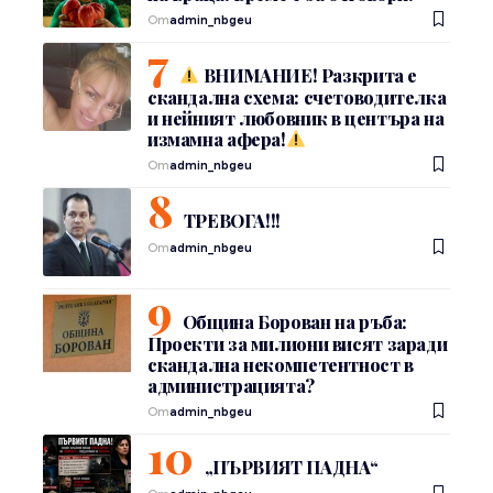
От
admin_nbgeu
ВНИМАНИЕ! Разкрита е
скандална схема: счетоводителка
и нейният любовник в центъра на
измамна афера!
От
admin_nbgeu
ТРЕВОГА!!!
От
admin_nbgeu
Община Борован на ръба:
Проекти за милиони висят заради
скандална некомпетентност в
администрацията?
От
admin_nbgeu
„ПЪРВИЯТ ПАДНА“