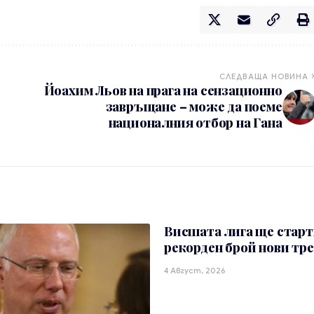
СЛЕДВАЩА НОВИНА
Йоахим Льов на прага на сензационно
завръщане – може да поеме
националния отбор на Гана
Висшата лига ще старт
рекорден брой нови тр
4 Август, 2026