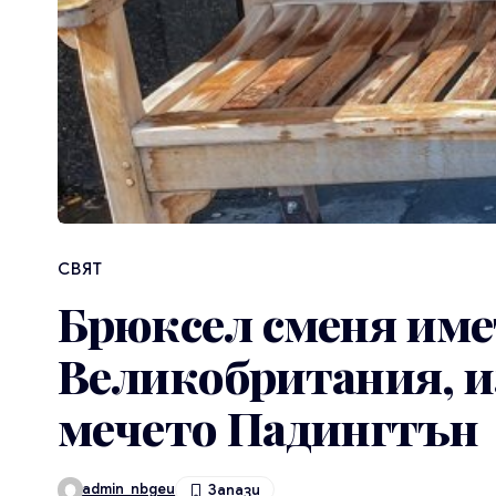
СВЯТ
Брюксел сменя име
Великобритания, и
мечето Падингтън
admin_nbgeu