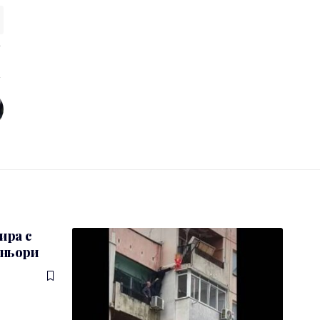
ира с
еньори