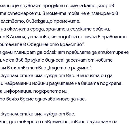
ргани ще позволят продукти с имена като „ягодов
те супермаркети. В момента това не е планирано в
ателството, въвеждащо промените.
а околната среда, храните и селските райони,
е в Англия, установи, че подобна промяна в правилото
ебителите в Обединеното кралство“.
 дали планират да облекчат правилата за етикетиране
и, че са във връзка с бизнеса, засегнат от новите
 им в съответствие „където е разумно“.
 журналистика има нужда от вас. В мисията си да
и навременни новини разчитаме на вашата подкрепа.
а информация, подкрепете ни.
о всяко време означава много за нас.
а журналистика има нужда от вас.
вни, достоверни и навременни новини разчитаме на