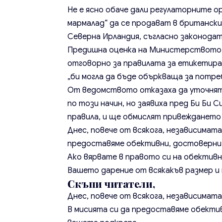
Не е ясно обаче дали регулаторните о
мармалад“ да се продават в британски
Северна Ирландия, съгласно законод
Предишна оценка на Министерството н
отговорно за правилата за етикетиран
„би могла да бъде объркваща за потр
От ведомството отказаха да уточнят
по този начин, но заявиха пред Би Би С
правила, и ще обмислят привеждането
Днес, повече от всякога, независимата
предоставяме обективни, достоверни 
Ако вярвате в правото си на обективн
Вашето дарение от всякакъв размер и п
Скъпи читатели,
Днес, повече от всякога, независимат
В мисията си да предоставяме обекти