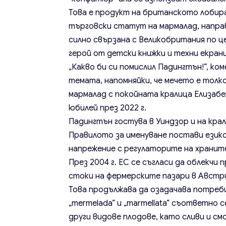
Това е продукт на британското лобира
търговски статут на мармалад, направ
силно свързана с Великобритания по 
герой от детски книжки и техни екран
„Какво би си помислил Падингтън!“, ко
темата, напомняйки, че мечето е толко
мармалад с покойната кралица Елизабет
юбилей през 2022 г.
Падингтън гостува в Уиндзор и на кра
Правилото за именуване постави езико
напрежение с регулаторите на храните
През 2004 г. ЕС се съгласи да облекч
стоки на фермерските пазари в Австри
Това продължава да озадачава потреб
„mermelada“ и „marmellata“ съответно 
други видове плодове, като сливи и см