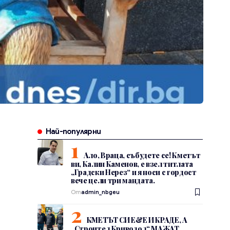
Най-популярни
Ало, Враца, събудете се! Кметът
ви, Калин Каменов, е взел титлата
„Градски Нерез“ и я носи с гордост
вече цели три мандата.
От
admin_nbgeu
КМЕТЪТ СИ Е&Е И КРАДЕ, А
„Строител Криводол“ МАЖАТ