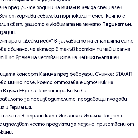
не през 70-те години на миналия век за специален
ен от горчиви севилски портокали – смес, която е
целия свят, защото е любимата на мечето
Падингтън
,
изации.
ментира и „Дейли мейл“ в заглавието на статията си по
ва обичано, че актьор в такъв костюм пи чай и хапна
 II по време на честванията на нейния платинен
лицата консорт Камила през февруари.
Снимка: БТА/АП
во минно поле, което оттогава е източник на
 в цяла Европа, коментира Би Би Си.
и правилото за производителите, продаващи плодови
я и Германия.
ителите в страни като Испания и Италия, където
се използват често продукти за мазане, приготвени от
окини.