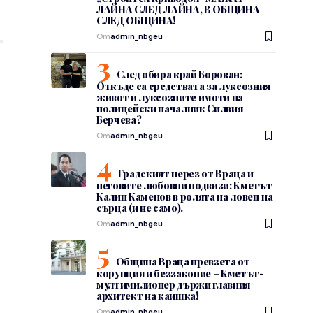
ЛАЙНА СЛЕД ЛАЙНА, В ОБЩИНА
СЛЕД ОБЩИНА!
От
admin_nbgeu
След обира край Борован:
Откъде са средствата за луксозния
живот и луксозните имоти на
полицейски началник Силвия
Берчева?
От
admin_nbgeu
Градският нерез от Враца и
неговите любовни подвизи: Кметът
Калин Каменов в ролята на ловец на
сърца (и не само).
От
admin_nbgeu
Община Враца превзета от
т
корупция и беззаконие – Кметът-
мултимилионер държи главния
архитект на каишка!
От
admin_nbgeu