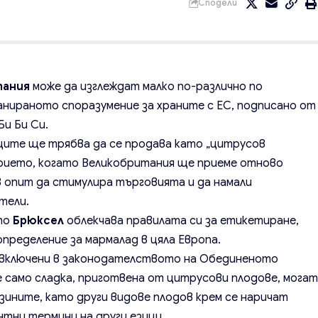
Сподели
тания
може да изглеждат малко по-различно по
анираното споразумение за храните с ЕС, подписано от
и Би Си.
ците ще трябва да се продава като „цитрусов
прието, когато Великобритания ще приеме отново
в опит да стимулира търговията и да намали
тели.
ото
Брюксел
облекчава правилата си за етикетиране,
пределение за мармалад в цяла Европа.
 включени в законодателството на Обединеното
е само сладка, приготвена от цитрусови плодове, мога
зините, като други видове плодов крем се наричат ​​
нтни термини на други езици.