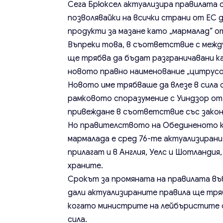
Сега Брюксел актуализира правилата 
позволявайки на всички страни от ЕС 
продукти за мазане като „мармалад“ о
Въпреки това, в съответствие с межд
ще трябва да бъдат разграничавани к
новото правно наименование „цитрусо
Новото име трябваше да влезе в сила 
рамковото споразумение с Уиндзор от
привеждане в съответствие със зако
Но правителството на Обединеното кр
мармалада е сред 76-те актуализирани 
прилагат и в Англия, Уелс и Шотландия
храните.
Срокът за промяната на правилата във
дали актуализираните правила ще трябв
когато министрите на лейбъристите с
сила.