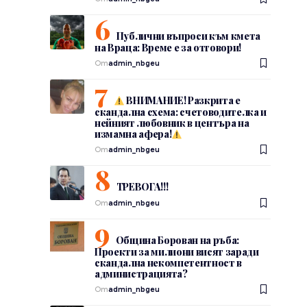
Публични въпроси към кмета
на Враца: Време е за отговори!
От
admin_nbgeu
ВНИМАНИЕ! Разкрита е
скандална схема: счетоводителка и
нейният любовник в центъра на
измамна афера!
От
admin_nbgeu
ТРЕВОГА!!!
От
admin_nbgeu
Община Борован на ръба:
Проекти за милиони висят заради
скандална некомпетентност в
администрацията?
От
admin_nbgeu