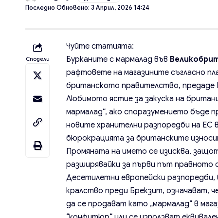
Последно Обновено: 3 Април, 2026 14:24
Чуйте статията:
Бурканите с мармалад във
Великобри
Сподели
рафтовете на магазините съгласно пл
британското правителство, предаде Б
Любимото ястие за закуска на британ
мармалад“, ако споразумението бъде 
новите хранителни разпоредби на ЕС 
бюрокрацията за британските износи
Промяната на името се изисква, защ
разширявайки за първи път правното о
Десетилетни европейски разпоредби,
кралство преди Брекзит, означават, ч
да се продават като „мармалад“ в мага
“конфитюр“ или се използват еквивале