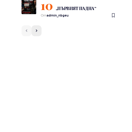
„ПЪРВИЯТ ПАДНА“
От
admin_nbgeu