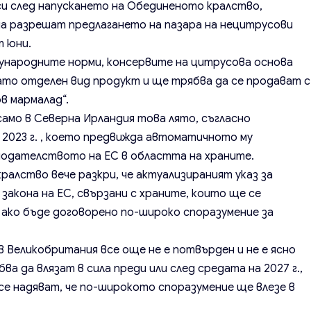
си след напускането на Обединеното кралство,
да разрешат предлагането на пазара на нецитрусови
т юни.
ународните норми, консервите на цитрусова основа
ато отделен вид продукт и ще трябва да се продават с
в мармалад“.
само в Северна Ирландия това лято, съгласно
 2023 г. , което предвижда автоматичното му
нодателството на ЕС в областта на храните.
алство вече разкри, че актуализираният указ за
закона на ЕС, свързани с храните, които ще се
, ако бъде договорено по-широко споразумение за
 Великобритания все още не е потвърден и не е ясно
а да влязат в сила преди или след средата на 2027 г.,
е надяват, че по-широкото споразумение ще влезе в