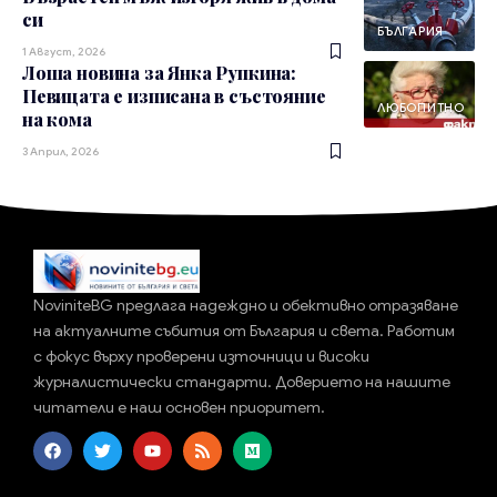
си
БЪЛГАРИЯ
1 Август, 2026
Лоша новина за Янка Рупкина:
Певицата е изписана в състояние
ЛЮБОПИТНО
на кома
3 Април, 2026
NoviniteBG предлага надеждно и обективно отразяване
на актуалните събития от България и света. Работим
с фокус върху проверени източници и високи
журналистически стандарти. Доверието на нашите
читатели е наш основен приоритет.