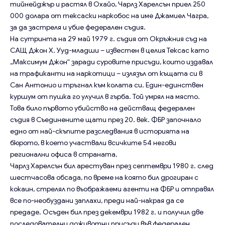
тийнейджър и растял в Охайо, Чарлз Харелсън приел 250
000 долара от тексаски наркобос на име Джамиел Чагра,
за да застреля и убие федерален съдия.
На сутринта на 29 май 1979 г. съдия от Окръжния съд на
САЩ Джон Х. Ууд-младши – известен в целия Тексас като
„Максимум Джон“ заради суровите присъди, които издавал
на трафиканти на наркотици – излязъл от къщата си в
Сан Антонио и тръгнал към колата си. Един-единствен
куршум от пушка го улучил в гърба. Той умрял на място.
Това било първото убийство на действащ федерален
съдия в Съединените щати през 20. век. ФБР започнало
едно от най-скъпите разследвания в историята на
бюрото, в което участвали всичките 54 негови
регионални офиса в страната.
Чарлз Харелсън бил арестуван през септември 1980 г. след
шестчасова обсада, по време на която бил дрогиран с
кокаин, стрелял по въображаеми агенти на ФБР и отправял
все по-необуздани заплахи, преди най-накрая да се
предаде. Осъден бил през декември 1982 г. и получил две
последователни доживотни присъди във федерален