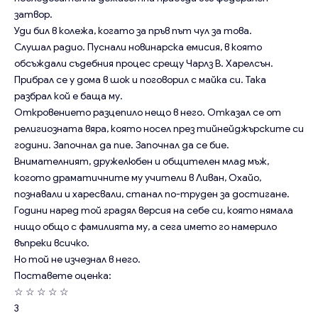
затвор.
Уди бил в колежа, когато за пръв път чул за това.
Слушал радио. Пуснали новинарска емисия, в която
обсъждали съдебния процес срещу Чарлз В. Харелсън.
Прибрал се у дома в шок и поговорил с майка си. Така
разбрал кой е баща му.
Откровението разцепило нещо в него. Отказал се от
религиозната вяра, която носел през тийнейджърските си
години. Започнал да пие. Започнал да се бие.
Внимателният, дружелюбен и общителен млад мъж,
когото драматичните му учители в Ливан, Охайо,
познавали и харесвали, станал по-труден за достигане.
Години наред той градял версия на себе си, която нямала
нищо общо с фамилията му, а сега името го намерило
въпреки всичко.
Но той не изчезнал в него.
Поставете оценка:
☆
☆
☆
☆
☆
3