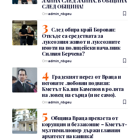
ЛАЙНА СЛЕД ЛАЙНА, В ОБЩИНА
СЛЕД ОБЩИНА!
От
admin_nbgeu
След обира край Борован:
Откъде са средствата за
луксозния живот и луксозните
имоти на полицейски началник
Силвия Берчева?
От
admin_nbgeu
Градският нерез от Враца и
неговите любовни подвизи:
Кметът Калин Каменов в ролята
на ловец на сърца (и не само).
От
admin_nbgeu
Община Враца превзета от
корупция и беззаконие – Кметът-
мултимилионер държи главния
архитект на каишка!