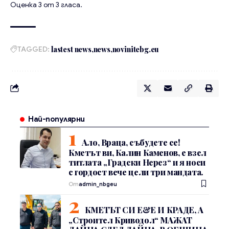
Оценка
3
от
3
гласа.
TAGGED:
lastest news
news
novinitebg.eu
Най-популярни
Ало, Враца, събудете се!
Кметът ви, Калин Каменов, е взел
титлата „Градски Нерез“ и я носи
с гордост вече цели три мандата.
От
admin_nbgeu
КМЕТЪТ СИ Е&Е И КРАДЕ, А
„Строител Криводол“ МАЖАТ