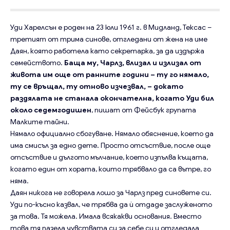
Уди Харелсън е роден на 23 юли 1961 г. в Мидланд, Тексас –
третият от трима синове, отгледани от жена на име
Даян, която работела като секретарка, за да издържа
семейството.
Баща му, Чарлз, влизал и излизал от
живота им още от ранните години – ту го нямало,
ту се връщал, ту отново изчезвал, – докато
раздялата не станала окончателна, когато Уди бил
около седемгодишен
, пишат от Фейсбук групата
Малките тайни.
Нямало официално сбогуване. Нямало обяснение, което да
има смисъл за едно дете. Просто отсъствие, после още
отсъствие и дългото мълчание, което изпълва къщата,
когато един от хората, които трябвало да са вътре, го
няма.
Даян никога не говорела лошо за Чарлз пред синовете си.
Уди по-късно казвал, че трябва да ѝ отдаде заслуженото
за това. Тя можела. Имала всякакви основания. Вместо
това тя пазела чувствата си за себе си и отгледала