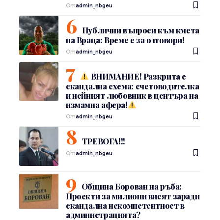
От
admin_nbgeu
Публични въпроси към кмета
на Враца: Време е за отговори!
От
admin_nbgeu
ВНИМАНИЕ! Разкрита е
скандална схема: счетоводителка
и нейният любовник в центъра на
измамна афера!
От
admin_nbgeu
ТРЕВОГА!!!
От
admin_nbgeu
Община Борован на ръба:
Проекти за милиони висят заради
скандална некомпетентност в
администрацията?