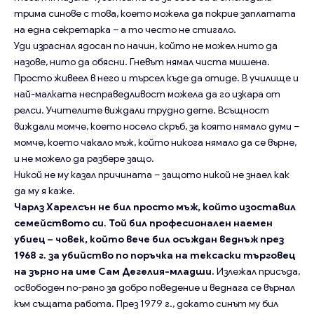
трима синове с това, което можела да покрие заплатата
на една секретарка – а то често не стигало.
Уди израснал ядосан по начин, който не можел нито да
назове, нито да обясни. Гневът нямал чиста мишена.
Просто живеел в него и търсел къде да отиде. В училище и
най-малката несправедливост можела да го изкара от
релси. Учителите виждали трудно дете. Всъщност
виждали момче, което носело скръб, за която нямало думи –
момче, което чакало мъж, който никога нямало да се върне,
и не можело да разбере защо.
Никой не му казал причината – защото никой не знаел как
да му я каже.
Чарлз Харелсън не бил просто мъж, който изоставил
семейството си. Той бил професионален наемен
убиец – човек, който вече бил осъждан веднъж през
1968 г. за убийство по поръчка на тексаски търговец
на зърно на име Сам Дегелия-младши.
Излежал присъда,
освободен по-рано за добро поведение и веднага се върнал
към същата работа. През 1979 г., докато синът му бил