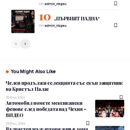
От
admin_nbgeu
„ПЪРВИЯТ ПАДНА“
От
admin_nbgeu
You Might Also Like
Челси продължи селекцията със скъп защитник
на Кристъл Палас
30 Юли, 2026
Автомобил помете мексикански
фенове след победата над Чехия –
СПОРТ
ВИДЕО
25 Юни, 2026
Възрастен мъж изгоря жив в дома