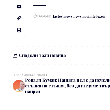
TAGGED:
lastest news
news
novinitebg.eu
Сподели тази новина
ПРЕДИШНА НОВИНА
Роналд Куман: Нашата цел е да печел
стъпка по стъпка, без да гледаме твъ
напред