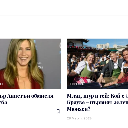
НО
ЕВРОПА
р Анистън обмисля
Млад, щур и гей: Кой е
тба
Краузе – първият зелен
Мюнхен?
28 Март, 2026