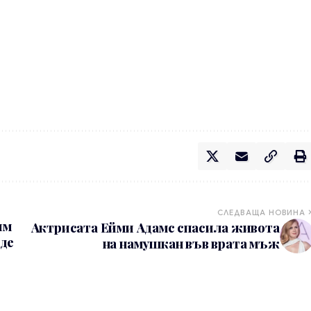
СЛЕДВАЩА НОВИНА
им
Актрисата Ейми Адамс спасила живота
рде
на намушкан във врата мъж