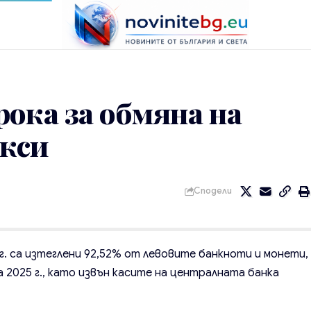
ока за обмяна на
акси
Сподели
г. са изтеглени 92,52% от левовите банкноти и монети,
 2025 г., като извън касите на централната банка