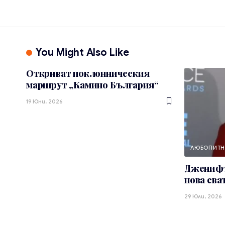
You Might Also Like
Откриват поклонническия
маршрут „Камино България“
19 Юни, 2026
ЛЮБОПИТ
Дженифъ
нова сва
29 Юли, 2026