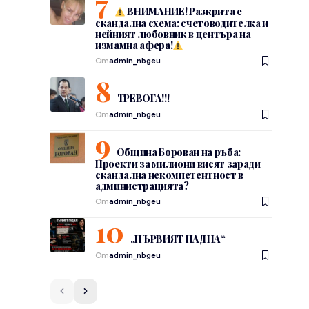
ВНИМАНИЕ! Разкрита е
скандална схема: счетоводителка и
нейният любовник в центъра на
измамна афера!
От
admin_nbgeu
ТРЕВОГА!!!
От
admin_nbgeu
Община Борован на ръба:
Проекти за милиони висят заради
скандална некомпетентност в
администрацията?
От
admin_nbgeu
„ПЪРВИЯТ ПАДНА“
От
admin_nbgeu