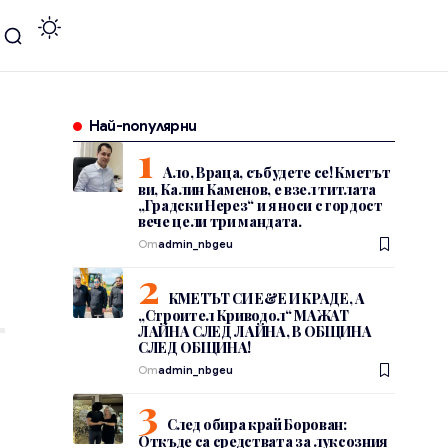
Най-популярни
Ало, Враца, събудете се! Кметът
ви, Калин Каменов, е взел титлата
„Градски Нерез“ и я носи с гордост
вече цели три мандата.
От
admin_nbgeu
КМЕТЪТ СИ Е&Е И КРАДЕ, А
„Строител Криводол“ МАЖАТ
ЛАЙНА СЛЕД ЛАЙНА, В ОБЩИНА
СЛЕД ОБЩИНА!
От
admin_nbgeu
След обира край Борован:
Откъде са средствата за луксозния