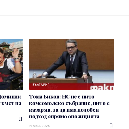
БЪЛГАРИЯ
 Доминик
Тома Биков: НС не е нито
 кмет на
комсомолско събрание, нито е
казарма, за да има подобен
подход спрямо опозицията
19 Май, 2026