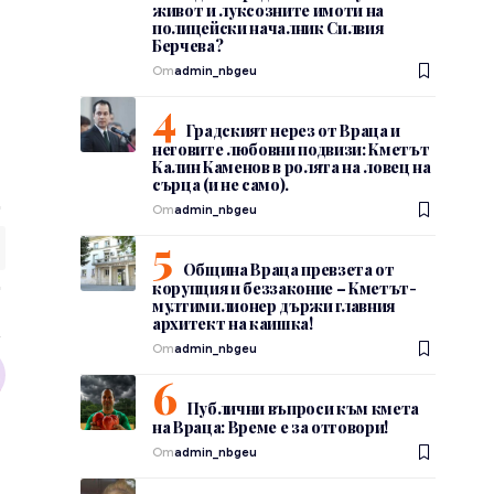
живот и луксозните имоти на
полицейски началник Силвия
Берчева?
От
admin_nbgeu
Градският нерез от Враца и
неговите любовни подвизи: Кметът
Калин Каменов в ролята на ловец на
сърца (и не само).
От
admin_nbgeu
Община Враца превзета от
корупция и беззаконие – Кметът-
мултимилионер държи главния
архитект на каишка!
От
admin_nbgeu
Публични въпроси към кмета
на Враца: Време е за отговори!
От
admin_nbgeu