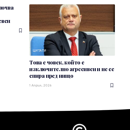
почва
евен
ЦИТАТИ
Това е човек, който е
изключително агресивен и не се
спира пред нищо
1 Април, 2026