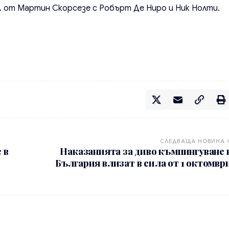
 г. от Мартин Скорсезе с Робърт Де Ниро и Ник Нолти.
СЛЕДВАЩА НОВИНА
 в
Наказанията за диво къмпингуване 
България влизат в сила от 1 октомвр