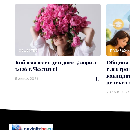
ОБЩЕСТВО
ПАЗАРДЖИ
Кой има имен ден днес, 5 април
Община 
2026 г. Честито!
електрон
кандидат
5 Април, 2026
детските
2 Април, 2026