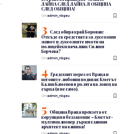
ЛАЙНА СЛЕД ЛАЙНА, В ОБЩИНА
СЛЕД ОБЩИНА!
От
admin_nbgeu
След обира край Борован:
Откъде са средствата за луксозния
живот и луксозните имоти на
полицейски началник Силвия
Берчева?
От
admin_nbgeu
Градският нерез от Враца и
неговите любовни подвизи: Кметът
Калин Каменов в ролята на ловец на
сърца (и не само).
От
admin_nbgeu
Община Враца превзета от
корупция и беззаконие – Кметът-
мултимилионер държи главния
архитект на каишка!
От
admin_nbgeu