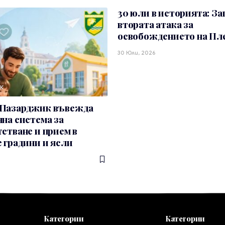
30 юли в историята: За
втората атака за
освобождението на Пл
30 Юли, 2026
К
Пазарджик въвежда
на система за
стване и прием в
 градини и ясли
Категории
Категории