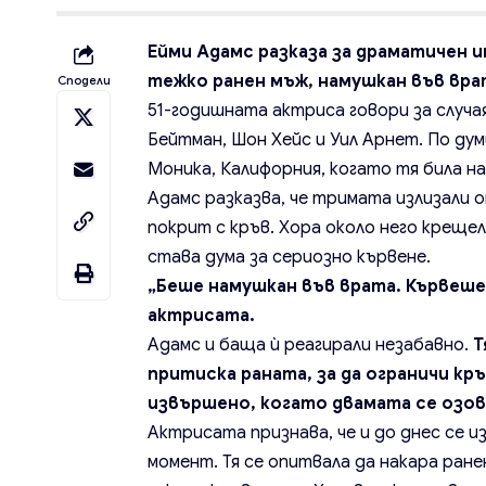
Ейми Адамс разказа за драматичен 
тежко ранен мъж, намушкан във вра
Сподели
51-годишната актриса говори за случа
Бейтман, Шон Хейс и Уил Арнет. По ду
Моника, Калифорния, когато тя била на
Адамс разказва, че тримата излизали 
покрит с кръв. Хора около него крещели
става дума за сериозно кървене.
„Беше намушкан във врата. Кървеше,
актрисата.
Адамс и баща ѝ реагирали незабавно.
Т
притиска раната, за да ограничи кр
извършено, когато двамата се озов
Актрисата признава, че и до днес се 
момент. Тя се опитвала да накара ранен