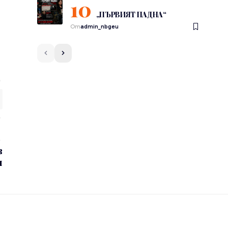
„ПЪРВИЯТ ПАДНА“
От
admin_nbgeu
в
и