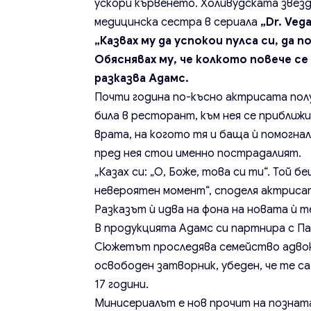
ускори кървенето. Холивудската звезд
медицинска сестра в сериала
„Dr. Veg
„Казвах му да успокои пулса си, да 
Обяснявах му, че колкото повече се
разказва Адамс.
Почти година по-късно актрисата пол
била в ресторант, към нея се приближ
врата, на когото тя и баща ѝ помогнал
пред нея стои именно пострадалият.
„Казах си: „О, Боже, това си ти“. Той 
невероятен момент“, споделя актриса
Разказът ѝ идва на фона на новата ѝ т
В продукцията Адамс си партнира с Па
Сюжетът проследява семейство адвок
освободен затворник, убеден, че те с
17 години.
Минисериалът е нов прочит на познатат