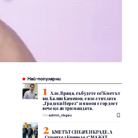
Най-популярни
Ало, Враца, събудете се! Кметът
ви, Калин Каменов, е взел титлата
„Градски Нерез“ и я носи с гордост
вече цели три мандата.
От
admin_nbgeu
КМЕТЪТ СИ Е&Е И КРАДЕ, А
„Строител Криводол“ МАЖАТ