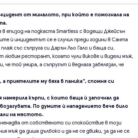
инцидент от миналото, при който е помогнала на
та.
я в епизод на подкаста Smartless с водещи Джейсън
мите ѝ инцидентът се е случил преди години в Санта
 плаж със съпруга си Дарън Льо Гало и баща си.
от любим ресторант, когато чули викове и видели мъж,
, че той умира, а съпругът ѝ веднага забелязал, че
 а приятелите му бяха в паника“, спомня си
я намерила кърпи, с които баща ѝ започнал да
ъвозагубата. По думите ѝ нападението вече било
али на мястото.
изненадва от собственото си спокойствие в този
ия мъж да диша дълбоко и да не се движи, за да не се