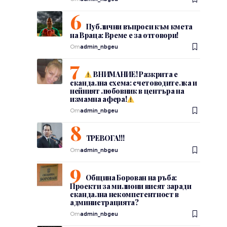
Публични въпроси към кмета
на Враца: Време е за отговори!
От
admin_nbgeu
ВНИМАНИЕ! Разкрита е
скандална схема: счетоводителка и
нейният любовник в центъра на
измамна афера!
От
admin_nbgeu
ТРЕВОГА!!!
От
admin_nbgeu
Община Борован на ръба:
Проекти за милиони висят заради
скандална некомпетентност в
администрацията?
От
admin_nbgeu