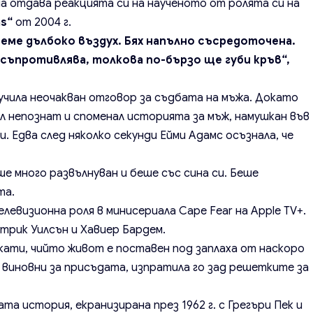
а отдава реакцията си на наученото от ролята си на
as“
от 2004 г.
поеме дълбоко въздух. Бях напълно съсредоточена.
 съпротивлява, толкова по-бързо ще губи кръв“,
учила неочакван отговор за съдбата на мъжа. Докато
ил непознат и споменал историята за мъж, намушкан във
и. Едва след няколко секунди Ейми Адамс осъзнала, че
беше много развълнуван и беше със сина си. Беше
та.
елевизионна роля в минисериала Cape Fear на Apple TV+.
трик Уилсън и Хавиер Бардем.
ати, чийто живот е поставен под заплаха от наскоро
а виновни за присъдата, изпратила го зад решетките за
а история, екранизирана през 1962 г. с Грегъри Пек и