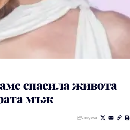
амс спасила живота
рата мъж
Сподели