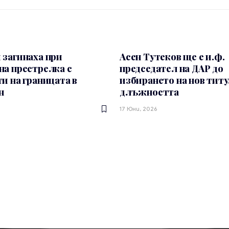
 загинаха при
Асен Тутеков ще е и.ф.
а престрелка с
председател на ДАР до
и на границата в
избирането на нов титу
н
длъжността
17 Юни, 2026