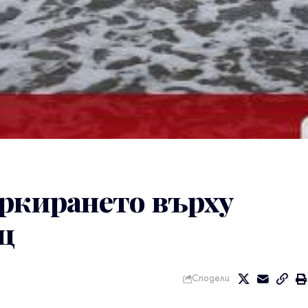
аркирането върху
ц
Сподели