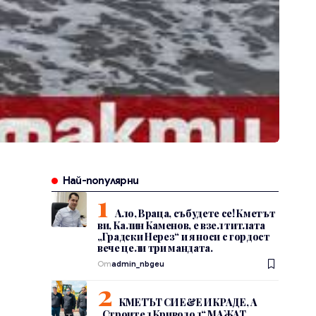
Най-популярни
Ало, Враца, събудете се! Кметът
ви, Калин Каменов, е взел титлата
„Градски Нерез“ и я носи с гордост
вече цели три мандата.
От
admin_nbgeu
КМЕТЪТ СИ Е&Е И КРАДЕ, А
„Строител Криводол“ МАЖАТ