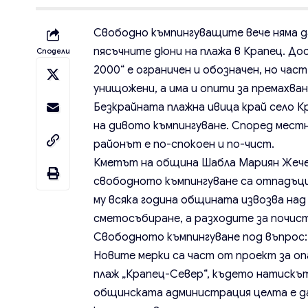
Свободно къмпингуващите вече няма д
пясъчните дюни на плажа в Крапец. Д
Сподели
2000“ е ограничен и обозначен, но ча
унищожени, а има и опити за премахва
Безкрайната плажна ивица край село 
на дивото къмпингуване. Според мест
районът е по-спокоен и по-чист.
Кметът на община Шабла Мариян Жечев
свободното къмпингуване са отпадъци
му всяка година общината извозва на
сметосъбиране, а разходите за почист
Свободното къмпингуване под въпрос:
Новите мерки са част от проект за оп
плаж „Крапец-Север“, където натискът
общинската администрация целта е д