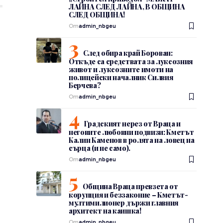
ЛАЙНА СЛЕД ЛАЙНА, В ОБЩИНА
СЛЕД ОБЩИНА!
От
admin_nbgeu
След обира край Борован:
Откъде са средствата за луксозния
живот и луксозните имоти на
полицейски началник Силвия
Берчева?
От
admin_nbgeu
Градският нерез от Враца и
неговите любовни подвизи: Кметът
Калин Каменов в ролята на ловец на
сърца (и не само).
От
admin_nbgeu
Община Враца превзета от
корупция и беззаконие – Кметът-
мултимилионер държи главния
архитект на каишка!
От
admin_nbgeu