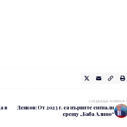
СЛЕДВАЩА НОВИНА
а в
Денков: От 2023 г. са първите сигнали
срещу „Баба Алино“