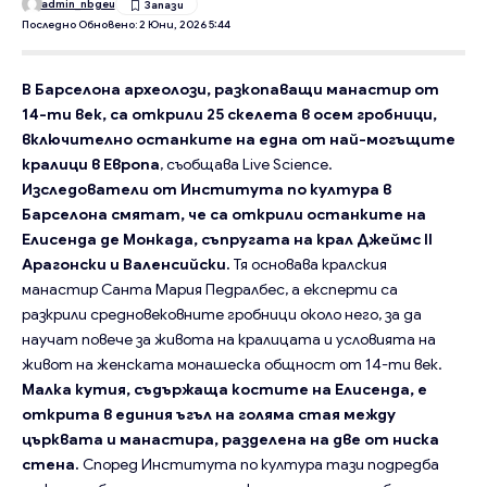
admin_nbgeu
Последно Обновено: 2 Юни, 2026 5:44
В Барселона археолози, разкопаващи манастир от
14-ти век, са открили 25 скелета в осем гробници,
включително останките на една от най-могъщите
кралици в Европа
, съобщава Live Science.
Изследователи от Института по култура в
Барселона смятат, че са открили останките на
Елисенда де Монкада, съпругата на крал Джеймс II
Арагонски и Валенсийски.
Тя основава кралския
манастир Санта Мария Педралбес, а експерти са
разкрили средновековните гробници около него, за да
научат повече за живота на кралицата и условията на
живот на женската монашеска общност от 14-ти век.
Малка кутия, съдържаща костите на Елисенда, е
открита в единия ъгъл на голяма стая между
църквата и манастира, разделена на две от ниска
стена.
Според Института по култура тази подредба