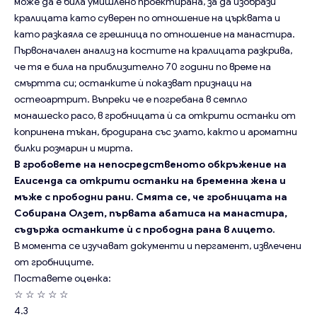
може да е била умишлено проектирана, за да изобрази
кралицата като суверен по отношение на църквата и
като разкаяла се грешница по отношение на манастира.
Първоначален анализ на костите на кралицата разкрива,
че тя е била на приблизително 70 години по време на
смъртта си; останките ѝ показват признаци на
остеоартрит. Въпреки че е погребана в семпло
монашеско расо, в гробницата ѝ са открити останки от
копринена тъкан, бродирана със злато, както и ароматни
билки розмарин и мирта.
В гробовете на непосредственото обкръжение на
Елисенда са открити останки на бременна жена и
мъже с прободни рани. Смята се, че гробницата на
Собирана Олзет, първата абатиса на манастира,
съдържа останките ѝ с прободна рана в лицето.
В момента се изучават документи и пергамент, извлечени
от гробниците.
Поставете оценка:
☆
☆
☆
☆
☆
4.3