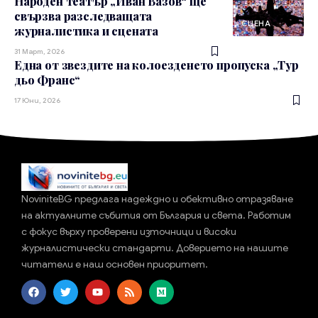
Народен театър „Иван Вазов“ ще
свързва разследващата
СЦЕНА
журналистика и сцената
31 Март, 2026
Една от звездите на колоезденето пропуска „Тур
дьо Франс“
17 Юни, 2026
NoviniteBG предлага надеждно и обективно отразяване
на актуалните събития от България и света. Работим
с фокус върху проверени източници и високи
журналистически стандарти. Доверието на нашите
читатели е наш основен приоритет.