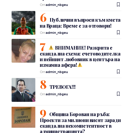
От
admin_nbgeu
Публични въпроси към кмета
на Враца: Време е за отговори!
От
admin_nbgeu
ВНИМАНИЕ! Разкрита е
скандална схема: счетоводителка
и нейният любовник в центъра на
измамна афера!
От
admin_nbgeu
ТРЕВОГА!!!
От
admin_nbgeu
Община Борован на ръба:
Проекти за милиони висят заради
скандална некомпетентност в
администрацията?