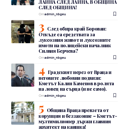
ЛАЙНА СЛЕД ЛАЙНА, В ОБЩИНА
СЛЕД ОБЩИНА!
От
admin_nbgeu
След обира край Борован:
Откъде са средствата за
луксозния живот и луксозните
имоти на полицейски началник
Силвия Берчева?
От
admin_nbgeu
Градският нерез от Враца и
неговите любовни подвизи:
Кметът Калин Каменов в ролята
на ловец на сърца (и не само).
От
admin_nbgeu
Община Враца превзета от
корупция и беззаконие – Кметът-
мултимилионер държи главния
архитект на каишка!