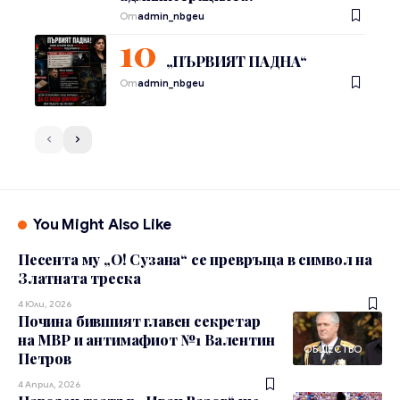
От
admin_nbgeu
„ПЪРВИЯТ ПАДНА“
От
admin_nbgeu
You Might Also Like
Песента му „О! Сузана“ се превръща в символ на
Златната треска
4 Юли, 2026
Почина бившият главен секретар
на МВР и антимафиот №1 Валентин
ОБЩЕСТВО
Петров
4 Април, 2026