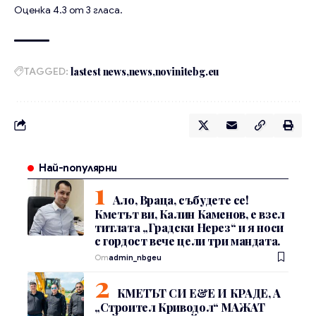
Оценка
4.3
от
3
гласа.
TAGGED:
lastest news
news
novinitebg.eu
Най-популярни
Ало, Враца, събудете се!
Кметът ви, Калин Каменов, е взел
титлата „Градски Нерез“ и я носи
с гордост вече цели три мандата.
От
admin_nbgeu
КМЕТЪТ СИ Е&Е И КРАДЕ, А
„Строител Криводол“ МАЖАТ