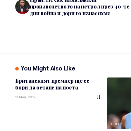
производството на петрол през 40-те
дни война и дори го изнасяхме
You Might Also Like
Британският премиер ще се
бори да остане на поста
13 Май, 2026
СПОРТ