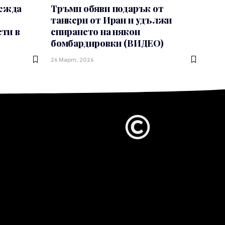
вежда
Тръмп обяви подарък от
е
танкери от Иран и удължи
сти в
спирането на някои
бомбардировки (ВИДЕО)
26 Март, 2026