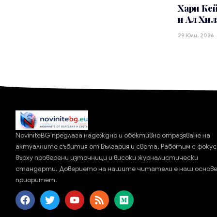
Хари Кей
и Ал Хил
29 Юли, 2026
NoviniteBG предлага надеждно и обективно отразяване на
актуалните събития от България и света. Работим с фокус
върху проверени източници и високи журналистически
стандарти. Доверието на нашите читатели е наш основ
приоритет.