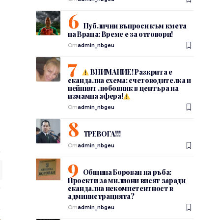
Публични въпроси към кмета
на Враца: Време е за отговори!
От
admin_nbgeu
ВНИМАНИЕ! Разкрита е
скандална схема: счетоводителка и
нейният любовник в центъра на
измамна афера!
От
admin_nbgeu
ТРЕВОГА!!!
От
admin_nbgeu
Община Борован на ръба:
Проекти за милиони висят заради
скандална некомпетентност в
администрацията?
От
admin_nbgeu