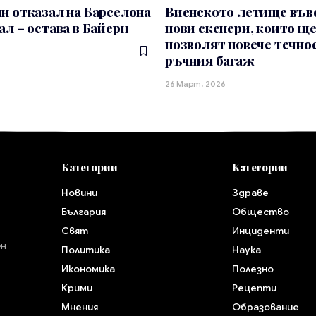
н отказал на Барселона
Виенското летище въ
ал – остава в Байерн
нови скенери, които щ
позволят повече течно
ръчния багаж
26 Март, 2026
Категории
Категории
Новини
Здраве
България
Общество
Свят
Инциденти
ен
Политика
Наука
Икономика
Полезно
Крими
Рецепти
Мнения
Образование