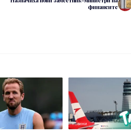
Назначиха нови заместник-министри на
финансите
НОВИНИ