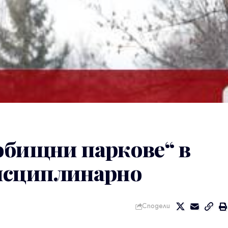
обищни паркове“ в
исциплинарно
Сподели