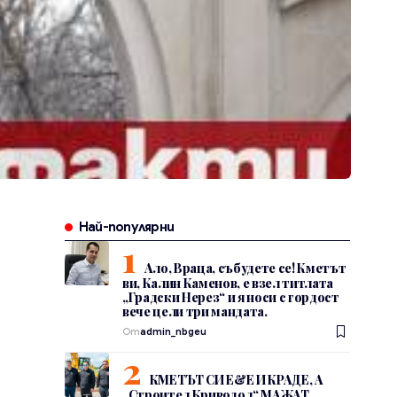
Най-популярни
Ало, Враца, събудете се! Кметът
ви, Калин Каменов, е взел титлата
„Градски Нерез“ и я носи с гордост
вече цели три мандата.
От
admin_nbgeu
КМЕТЪТ СИ Е&Е И КРАДЕ, А
„Строител Криводол“ МАЖАТ