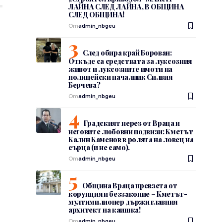
ЛАЙНА СЛЕД ЛАЙНА, В ОБЩИНА
СЛЕД ОБЩИНА!
От
admin_nbgeu
След обира край Борован:
Откъде са средствата за луксозния
живот и луксозните имоти на
полицейски началник Силвия
Берчева?
От
admin_nbgeu
Градският нерез от Враца и
неговите любовни подвизи: Кметът
Калин Каменов в ролята на ловец на
сърца (и не само).
От
admin_nbgeu
Община Враца превзета от
корупция и беззаконие – Кметът-
мултимилионер държи главния
архитект на каишка!
От
admin_nbgeu