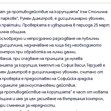
рат за противодействие на корупцията“ към Столична
аркове”, Румен Димитров, е дисциплинарно уволнен,
 практики. Проверката е извършена в периода 25 март
лична община.
осъобразно и непрозрачно разходване на публични
дисциплина, назначаване на лица без необходимото
контрол при обработка на лични данни.
ания, при спазване на принципа за нулева
нията за корупция, кметът на София Васил Терзиев е
мен Димитров е дисциплинарно уволнен, считано от
а проверка е предоставен на Софийска градска
ходимите законоустановени действия.
за противодействие на корупцията“ е част от новата
щина и има за цел засилване на вътрешния контрол,
при съмнения за нередности.