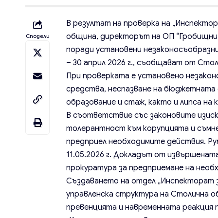
В резултат на проверка на „Инспекто
община, директорът на ОП “Гробищни п
Сподели
поради установени незаконосъобразни
– 30 април 2026 г., съобщават от Сто
При проверката е установено незакон
средства, неспазване на бюджетната 
образование и стаж, както и липса на 
В съответствие със законовите изискв
толерантност към корупцията и съмне
предприел необходимите действия. Ру
11.05.2026 г. Докладът от извършенат
прокуратура за предприемане на необ
Създаването на отдел „Инспекторат 
управленска структура на Столична об
превенцията и навременната реакция 