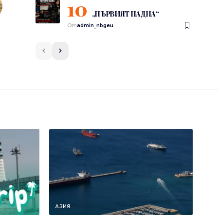
„ПЪРВИЯТ ПАДНА“
От
admin_nbgeu
АЗИЯ