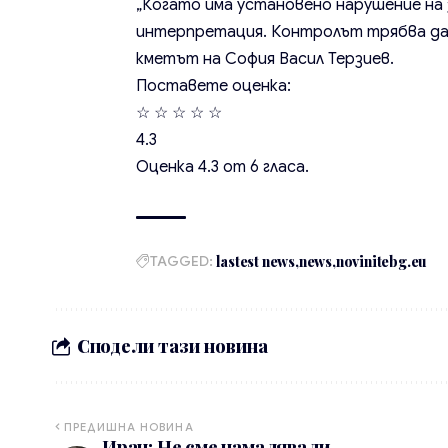
„Когато има установено нарушение на 
интерпретация. Контролът трябва да 
кметът на София Васил Терзиев.
Поставете оценка:
☆
☆
☆
☆
☆
4.3
Оценка
4.3
от
6
гласа.
TAGGED:
lastest news
news
novinitebg.eu
Сподели тази новина
ПРЕДИШНА НОВИНА
Иран: Не сме намалявали