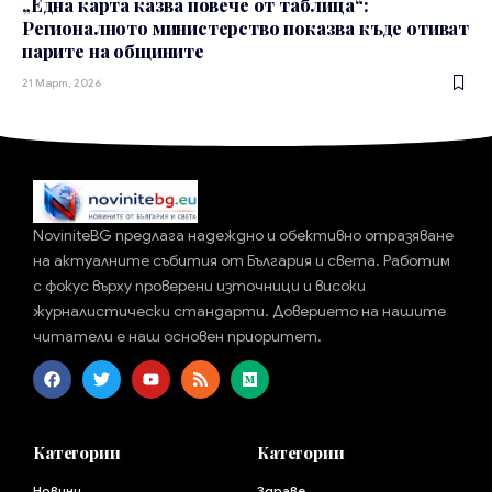
„Една карта казва повече от таблица“:
Регионалното министерство показва къде отиват
парите на общините
21 Март, 2026
NoviniteBG предлага надеждно и обективно отразяване
на актуалните събития от България и света. Работим
с фокус върху проверени източници и високи
журналистически стандарти. Доверието на нашите
читатели е наш основен приоритет.
Категории
Категории
Новини
Здраве