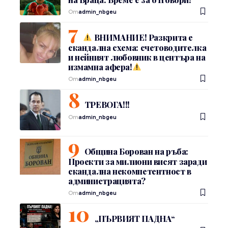
От
admin_nbgeu
ВНИМАНИЕ! Разкрита е
скандална схема: счетоводителка
и нейният любовник в центъра на
измамна афера!
От
admin_nbgeu
ТРЕВОГА!!!
От
admin_nbgeu
Община Борован на ръба:
Проекти за милиони висят заради
скандална некомпетентност в
администрацията?
От
admin_nbgeu
„ПЪРВИЯТ ПАДНА“