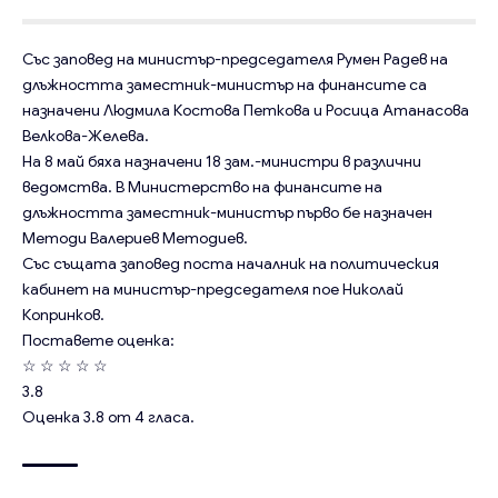
Със заповед на министър-председателя Румен Радев на
длъжността заместник-министър на финансите са
назначени Людмила Костова Петкова и Росица Атанасова
Велкова-Желева.
На 8 май бяха назначени 18 зам.-министри в различни
ведомства. В Министерство на финансите на
длъжността заместник-министър първо бе назначен
Методи Валериев Методиев.
Със същата заповед поста началник на политическия
кабинет на министър-председателя пое Николай
Копринков.
Поставете оценка:
☆
☆
☆
☆
☆
3.8
Оценка
3.8
от
4
гласа.