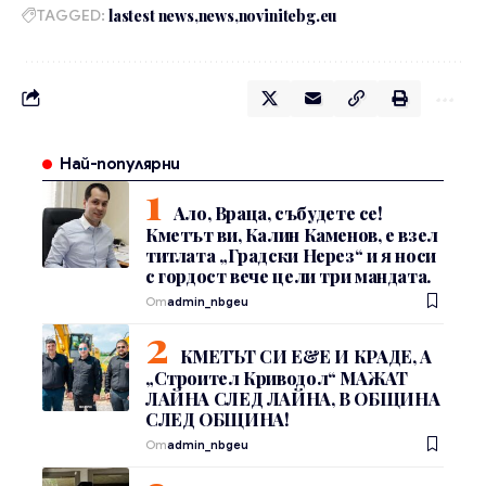
TAGGED:
lastest news
news
novinitebg.eu
Най-популярни
Ало, Враца, събудете се!
Кметът ви, Калин Каменов, е взел
титлата „Градски Нерез“ и я носи
с гордост вече цели три мандата.
От
admin_nbgeu
КМЕТЪТ СИ Е&Е И КРАДЕ, А
„Строител Криводол“ МАЖАТ
ЛАЙНА СЛЕД ЛАЙНА, В ОБЩИНА
СЛЕД ОБЩИНА!
От
admin_nbgeu