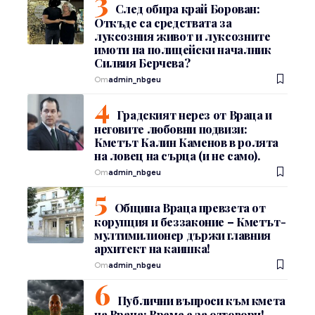
След обира край Борован:
Откъде са средствата за
луксозния живот и луксозните
имоти на полицейски началник
Силвия Берчева?
От
admin_nbgeu
Градският нерез от Враца и
неговите любовни подвизи:
Кметът Калин Каменов в ролята
на ловец на сърца (и не само).
От
admin_nbgeu
Община Враца превзета от
корупция и беззаконие – Кметът-
мултимилионер държи главния
архитект на каишка!
От
admin_nbgeu
Публични въпроси към кмета
на Враца: Време е за отговори!