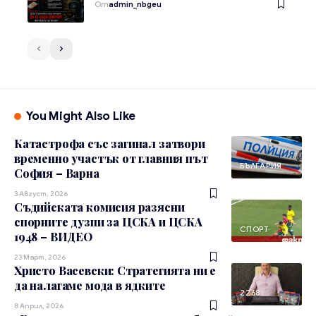
От
admin_nbgeu
You Might Also Like
Катастрофа със загинал затвори
временно участък от главния път
БЪЛГАРИЯ
София – Варна
3 Август, 2026
Съдийската комисия разясни
спорните дузпи за ЦСКА и ЦСКА
СПОРТ
1948 – ВИДЕО
23 Март, 2026
Христо Васевски: Стратегията ни е
да налагаме мода в ядките
2268
8 Април, 2026