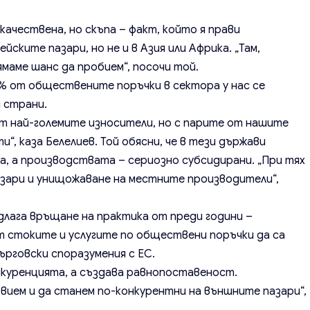
качествена, но скъпа – факт, който я прави
ските пазари, но не и в Азия или Африка. „Там,
ямаме шанс да пробием“, посочи той.
% от обществените поръчки в сектора у нас се
 страни.
 от най-големите износители, но с парите от нашите
, каза Белелиев. Той обясни, че в тези държави
а, а производствата – сериозно субсидирани. „При тях
пазари и унищожаване на местните производители“,
лага връщане на практика от преди години –
т стоките и услугите по обществени поръчки да са
ърговски споразумения с ЕС.
нкуренцията, а създава равнопоставеност.
звием и да станем по-конкурентни на външните пазари“,