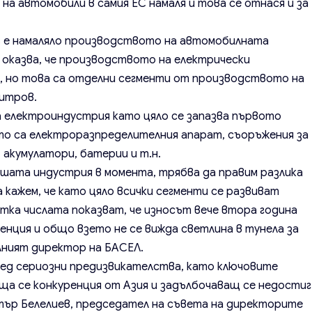
а автомобили в самия ЕС намаля и това се отнася и за
% е намаляло производството на автомобилната
 оказва, че производството на електрически
%, но това са отделни сегменти от производството на
митров.
 електроиндустрия като цяло се запазва първото
сто са електроразпределителния апарат, съоръжения за
акумулатори, батерии и т.н.
ашата индустрия в момента, трябва да правим разлика
 кажем, че като цяло всички сегменти се развиват
етка числата показват, че износът вече втора година
енция и общо взето не се вижда светлина в тунела за
лният директор на БАСЕЛ.
ред сериозни предизвикателства, като ключовите
ща се конкуренция от Азия и задълбочаващ се недостиг
итър Белелиев, председател на съвета на директорите