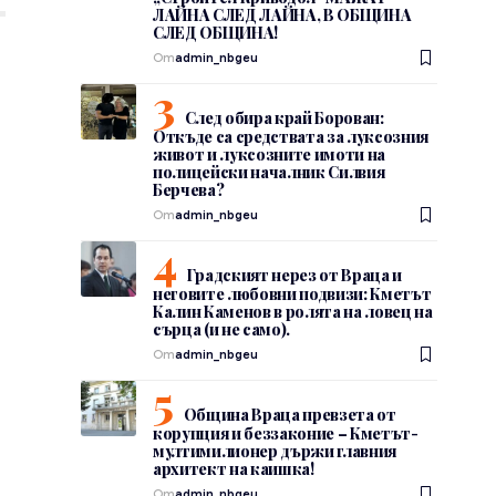
ЛАЙНА СЛЕД ЛАЙНА, В ОБЩИНА
СЛЕД ОБЩИНА!
От
admin_nbgeu
След обира край Борован:
Откъде са средствата за луксозния
живот и луксозните имоти на
полицейски началник Силвия
Берчева?
От
admin_nbgeu
Градският нерез от Враца и
неговите любовни подвизи: Кметът
Калин Каменов в ролята на ловец на
сърца (и не само).
От
admin_nbgeu
Община Враца превзета от
корупция и беззаконие – Кметът-
мултимилионер държи главния
архитект на каишка!
От
admin_nbgeu