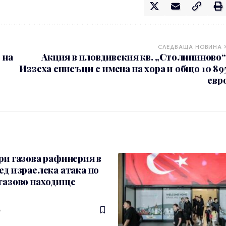
СЛЕДВАЩА НОВИНА
 на
Акция в пловдивския кв. „Столипиново“
Иззеха списъци с имена на хора и общо 10 89
евр
ри газова рафинерия в
ед израелска атака по
газово находище
6