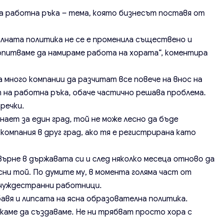
на работна ръка – тема, която бизнесът поставя от
иалната политика не се е променила съществено и
опитваме да намираме работа на хората“, коментира
 много компании да разчитат все повече на внос на
на работна ръка, обаче частично решава проблема.
речки.
нает за един град, той не може лесно да бъде
компания в друг град, ако тя е регистрирана като
върне в държавата си и след няколко месеца отново да
сни той. По думите му, в момента голяма част от
а чуждестранни работници.
авя и липсата на ясна образователна политика.
скаме да създаваме. Не ни трябват просто хора с