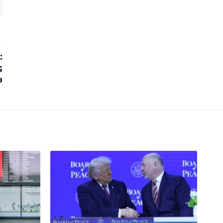
:
5
о