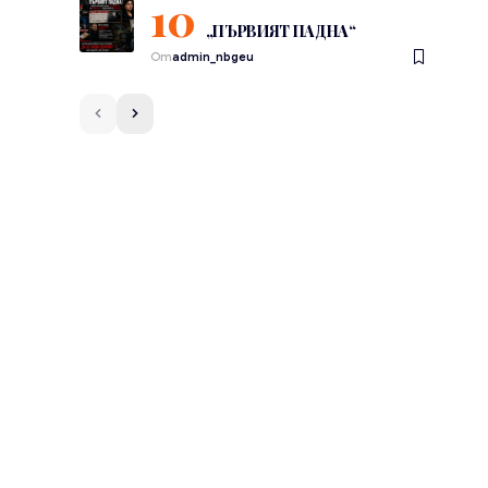
„ПЪРВИЯТ ПАДНА“
От
admin_nbgeu