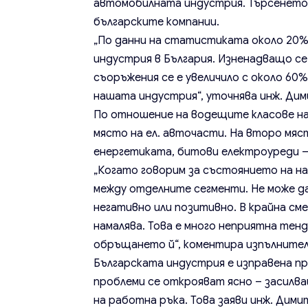
автомобилната индустрия. Търсенето н
българските компании.
„По данни на статистиката около 20
индустрия в България. Изненадващо се
съоръжения се е увеличило с около 60
нашата индустрия“, уточнява инж. Ди
По отношение на водещите класове на
място на ел. авточасти. На второ мя
енергетиката, битови електроуреди – 
„Когато говорим за състоянието на н
между отделните сегменти. Не може да
негативно или позитивно. В крайна см
намалява. Това е много неприятна тенд
обръщането й“, коментира изпълните
Българската индустрия е изправена п
проблеми се открояват ясно – засилва
на работна ръка. Това заяви инж. Дим