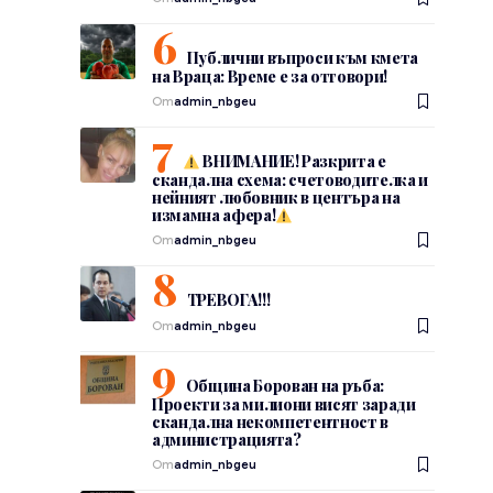
Публични въпроси към кмета
на Враца: Време е за отговори!
От
admin_nbgeu
ВНИМАНИЕ! Разкрита е
скандална схема: счетоводителка и
нейният любовник в центъра на
измамна афера!
От
admin_nbgeu
ТРЕВОГА!!!
От
admin_nbgeu
Община Борован на ръба:
Проекти за милиони висят заради
скандална некомпетентност в
администрацията?
От
admin_nbgeu