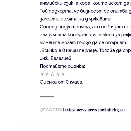
английски език, а хора, които искат да
Той подчерта, че бизнесът се опитва д
замести ролята на държавата.
Според индустрията, ако не бъдат пр
нелоялната конкуренция, така и за ре
момента могат бързо да се обърнат.
„Всичко е в нашите ръце. Трябва да спр
инж. Белелиев.
Поставете оценка:
☆
☆
☆
☆
☆
Оценка от
0
гласа.
TAGGED:
lastest news
news
novinitebg.eu