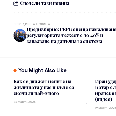
Сподели тази новина
ПРЕДИШНА НОВИНА
Предизборно: ГЕРБ обеща намаляване
регулаторната тежест с до 40% и
запазване на данъчната система
You Might Also Like
Как се движат цените на
Иран уда
жилищата у нас и къде са
Катар сл
скочили най-много
иранско 
(видео)
26 Март, 2026
19 Март, 202