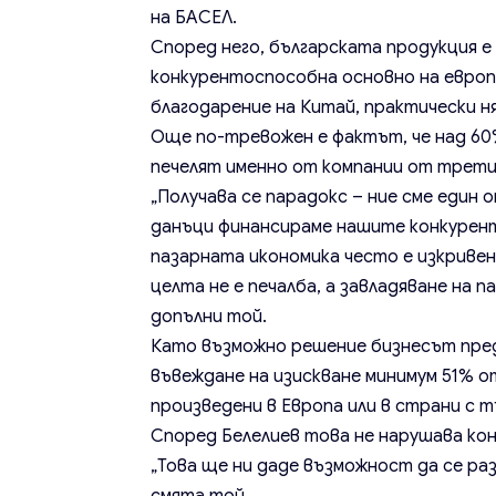
на БАСЕЛ.
Според него, българската продукция е 
конкурентоспособна основно на европей
благодарение на Китай, практически н
Още по-тревожен е фактът, че над 60
печелят именно от компании от трети
„Получава се парадокс – ние сме един
данъци финансираме нашите конкуренти“
пазарната икономика често е изкривен
целта не е печалба, а завладяване на 
допълни той.
Като възможно решение бизнесът пред
въвеждане на изискване минимум 51% о
произведени в Европа или в страни с т
Според Белелиев това не нарушава ко
„Това ще ни даде възможност да се ра