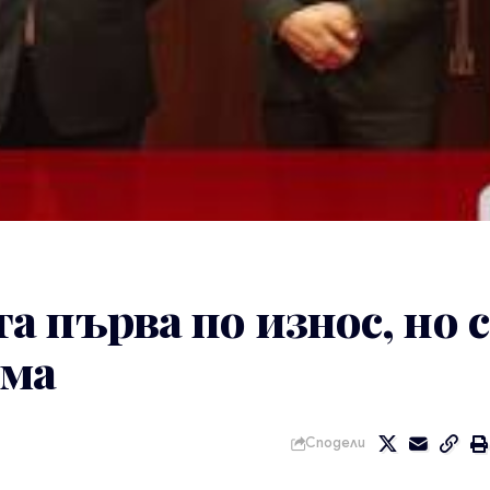
 първа по износ, но с
ема
Сподели