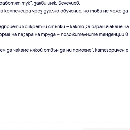
 работят тук“, заяви инж. Белелиев.
а компенсира чрез дуално обучение, но това не може да
едприети конкретни стъпки – както за ограничаване на
форма на пазара на труда – положителните тенденции в
ем да чакаме някой отвън да ни помогне“, категоричен е