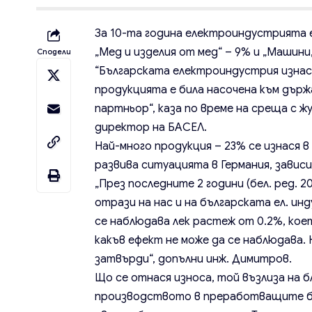
За 10-та година електроиндустрията е
„Мед и изделия от мед“ – 9% и „Машини,
Сподели
“Българската електроиндустрия изнася
продукцията е била насочена към държ
партньор“, каза по време на среща с 
директор на БАСЕЛ.
Най-много продукция – 23% се изнася в
развива ситуацията в Германия, завис
„През последните 2 години (бел. ред. 20
отрази на нас и на българската ел. ин
се наблюдава лек растеж от 0.2%, коет
какъв ефект не може да се наблюдава. 
затвърди“, допълни инж. Димитров.
Що се отнася износа, той възлиза на б
производството в преработващите бр