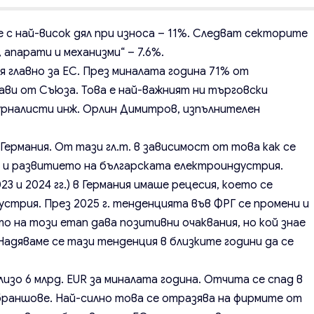
 с най-висок дял при износа – 11%. Следват секторите
 апарати и механизми“ – 7.6%.
 главно за ЕС. През миналата година 71% от
ави от Съюза. Това е най-важният ни търговски
журналисти инж. Орлин Димитров, изпълнителен
 Германия. От тази гл.т. в зависимост от това как се
и и развитието на българската електроиндустрия.
23 и 2024 гг.) в Германия имаше рецесия, което се
дустрия. През 2025 г. тенденцията във ФРГ се промени и
о на този етап дава позитивни очаквания, но кой знае
Надяваме се тази тенденция в близките години да се
лизо 6 млрд. EUR за миналата година. Отчита се спад в
аншове. Най-силно това се отразява на фирмите от