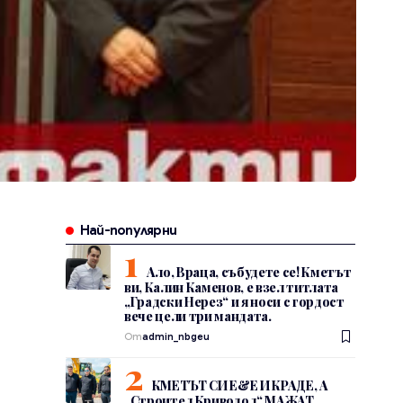
Най-популярни
Ало, Враца, събудете се! Кметът
ви, Калин Каменов, е взел титлата
„Градски Нерез“ и я носи с гордост
вече цели три мандата.
От
admin_nbgeu
КМЕТЪТ СИ Е&Е И КРАДЕ, А
„Строител Криводол“ МАЖАТ