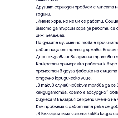
смята той.
Другият сериозен проблем е липсата 
години.
„Имаме хора, но не им се работи. Соц
вместо да търсим хора за работа, се 
инж. Белелиев.
По думите му, именно това е причината
работници от трети държави. Вносът 
Дори създава нови административни п
Конкретен пример: ако работник бъде 
преместен в друга фабрика на същата 
отделно юридическо лице.
„В такъв случай човекът трябва да се 
кандидатства, което е абсурдно“, обя
бизнеса в България се крепи именно н
Към проблема с работната ръка се доб
„В България няма яснота какви кадри и