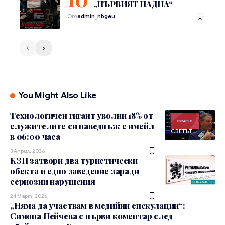
„ПЪРВИЯТ ПАДНА“
От
admin_nbgeu
You Might Also Like
Технологичен гигант уволни 18% от
служителите си наведнъж с имейл
СВЕТЪТ
в 06:00 часа
3 Април, 2026
КЗП затвори два туристически
обекта и едно заведение заради
ИКОНОМИКА
сериозни нарушения
24 Март, 2026
„Няма да участвам в медийни спекулации“:
Симона Пейчева с първи коментар след