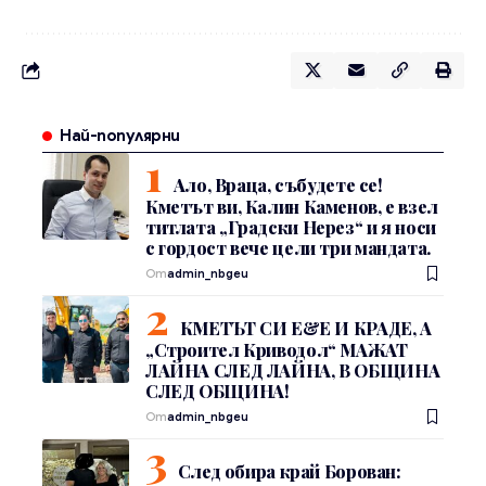
Най-популярни
Ало, Враца, събудете се!
Кметът ви, Калин Каменов, е взел
титлата „Градски Нерез“ и я носи
с гордост вече цели три мандата.
От
admin_nbgeu
КМЕТЪТ СИ Е&Е И КРАДЕ, А
„Строител Криводол“ МАЖАТ
ЛАЙНА СЛЕД ЛАЙНА, В ОБЩИНА
СЛЕД ОБЩИНА!
От
admin_nbgeu
След обира край Борован: