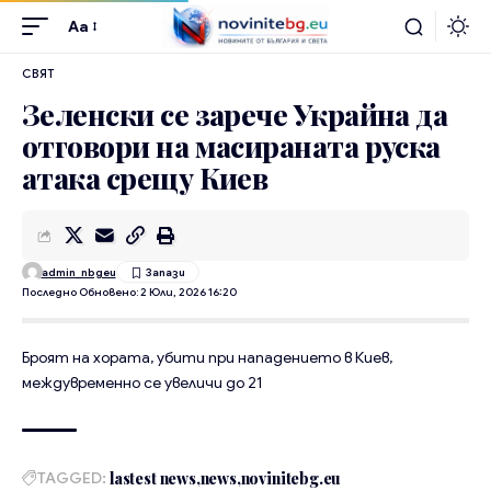
Aa
СВЯТ
Зеленски се зарече Украйна да
отговори на масираната руска
атака срещу Киев
admin_nbgeu
Последно Обновено: 2 Юли, 2026 16:20
Броят на хората, убити при нападението в Киев,
междувременно се увеличи до 21
TAGGED:
lastest news
news
novinitebg.eu