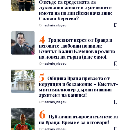
Откъде са средствата за
луксозния живот и луксозните
имоти на полицейски началник
Силвия Берчева?
От
admin_nbgeu
Градският нерез от Враца и
неговите любовни подвизи:
Кметът Калин Каменов в ролята
на ловец на сърца (и не само).
От
admin_nbgeu
Община Враца превзета от
корупция и беззаконие – Кметът-
мултимилионер държи главния
архитект на каишка!
От
admin_nbgeu
Публични въпроси към кмета
на Враца: Време е за отговори!
От
admin_nbgeu