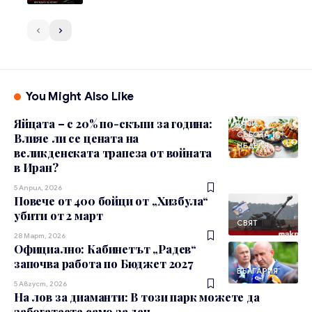
You Might Also Like
Яйцата – с 20% по-скъпи за година:
ТАЗИ
СЪБОТА И
Влияе ли се цената на
НЕДЕЛЯ
великденската трапеза от войната
в Иран?
5 Април, 2026
Повече от 400 бойци от „Хизбула“
убити от 2 март
СВЯТ
28 Март, 2026
Официално: Кабинетът „Радев“
започва работа по Бюджет 2027
БЪЛГАРИЯ
5 Август, 2026
На лов за диаманти: В този парк можете да
забогатеете само за ден