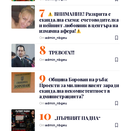
ВНИМАНИЕ! Разкрита е
скандална схема: счетоводителка
и нейният любовник в центъра на
измамна афера!
От
admin_nbgeu
ТРЕВОГА!!!
От
admin_nbgeu
Община Борован на ръба:
Проекти за милиони висят заради
скандална некомпетентност в
администрацията?
От
admin_nbgeu
„ПЪРВИЯТ ПАДНА“
От
admin_nbgeu