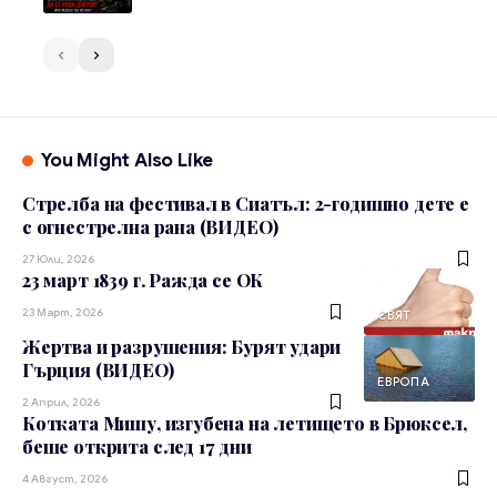
You Might Also Like
Стрелба на фестивал в Сиатъл: 2-годишно дете е
с огнестрелна рана (ВИДЕО)
27 Юли, 2026
23 март 1839 г. Ражда се ОК
23 Март, 2026
СВЯТ
Жертва и разрушения: Бурят удари
Гърция (ВИДЕО)
ЕВРОПА
2 Април, 2026
Котката Мишу, изгубена на летището в Брюксел,
беше открита след 17 дни
4 Август, 2026