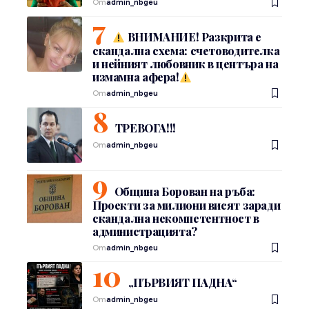
От
admin_nbgeu
ВНИМАНИЕ! Разкрита е
скандална схема: счетоводителка
и нейният любовник в центъра на
измамна афера!
От
admin_nbgeu
ТРЕВОГА!!!
От
admin_nbgeu
Община Борован на ръба:
Проекти за милиони висят заради
скандална некомпетентност в
администрацията?
От
admin_nbgeu
„ПЪРВИЯТ ПАДНА“
От
admin_nbgeu