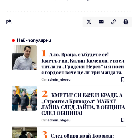
Най-популярни
Ало, Враца, събудете се!
Кметът ви, Калин Каменов, е взел
титлата „Градски Нерез“ и я носи
с гордост вече цели три мандата.
От
admin_nbgeu
КМЕТЪТ СИ Е&Е И КРАДЕ, А
„Строител Криводол“ МАЖАТ
ЛАЙНА СЛЕД ЛАЙНА, В ОБЩИНА
СЛЕД ОБЩИНА!
От
admin_nbgeu
След обира край Борован: