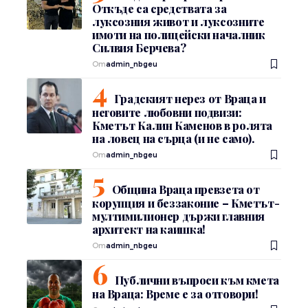
Откъде са средствата за
луксозния живот и луксозните
имоти на полицейски началник
Силвия Берчева?
От
admin_nbgeu
Градският нерез от Враца и
неговите любовни подвизи:
Кметът Калин Каменов в ролята
на ловец на сърца (и не само).
От
admin_nbgeu
Община Враца превзета от
корупция и беззаконие – Кметът-
мултимилионер държи главния
архитект на каишка!
От
admin_nbgeu
Публични въпроси към кмета
на Враца: Време е за отговори!