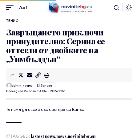
Aa
ТЕНИС
Завръщането приключи
принудително: Серина се
оттегли от двойките на
„Уимбълдън“
admin_nbgeu
Последно Обновено: 4 Юли, 2026 15:55
Тя няма да играе със сестра си Винъс
TAGGED:
lastest news
news
novinitebg.eu