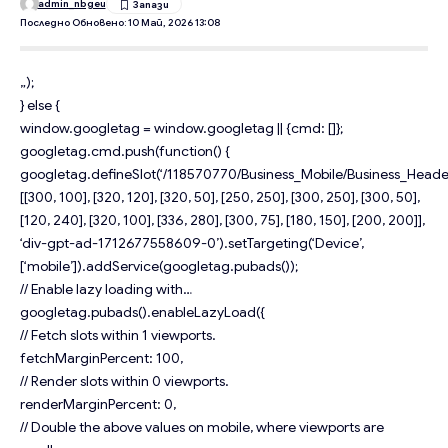
admin_nbgeu
Последно Обновено: 10 Май, 2026 13:08
„);
} else {
window.googletag = window.googletag || {cmd: []};
googletag.cmd.push(function() {
googletag.defineSlot(‘/118570770/Business_Mobile/Business_Header
[[300, 100], [320, 120], [320, 50], [250, 250], [300, 250], [300, 50],
[120, 240], [320, 100], [336, 280], [300, 75], [180, 150], [200, 200]],
‘div-gpt-ad-1712677558609-0’).setTargeting(‘Device’,
[‘mobile’]).addService(googletag.pubads());
// Enable lazy loading with…
googletag.pubads().enableLazyLoad({
// Fetch slots within 1 viewports.
fetchMarginPercent: 100,
// Render slots within 0 viewports.
renderMarginPercent: 0,
// Double the above values on mobile, where viewports are