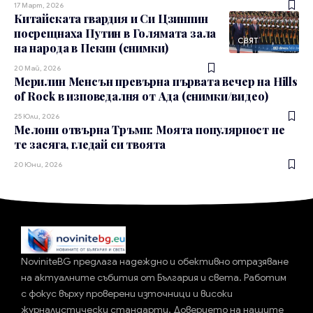
17 Март, 2026
Китайската гвардия и Си Цзинпин
посрещнаха Путин в Голямата зала
СВЯТ
на народа в Пекин (снимки)
20 Май, 2026
Мерилин Менсън превърна първата вечер на Hills
of Rock в изповедалня от Ада (снимки/видео)
25 Юли, 2026
Мелони отвърна Тръмп: Моята популярност не
те засяга, гледай си твоята
20 Юни, 2026
NoviniteBG предлага надеждно и обективно отразяване
на актуалните събития от България и света. Работим
с фокус върху проверени източници и високи
журналистически стандарти. Доверието на нашите