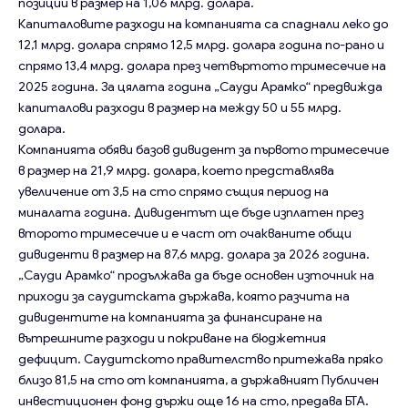
позиции в размер на 1,06 млрд. долара.
Капиталовите разходи на компанията са спаднали леко до
12,1 млрд. долара спрямо 12,5 млрд. долара година по-рано и
спрямо 13,4 млрд. долара през четвъртото тримесечие на
2025 година. За цялата година „Сауди Арамко“ предвижда
капиталови разходи в размер на между 50 и 55 млрд.
долара.
Компанията обяви базов дивидент за първото тримесечие
в размер на 21,9 млрд. долара, което представлява
увеличение от 3,5 на сто спрямо същия период на
миналата година. Дивидентът ще бъде изплатен през
второто тримесечие и е част от очакваните общи
дивиденти в размер на 87,6 млрд. долара за 2026 година.
„Сауди Арамко“ продължава да бъде основен източник на
приходи за саудитската държава, която разчита на
дивидентите на компанията за финансиране на
вътрешните разходи и покриване на бюджетния
дефицит.
Саудитското правителство
притежава пряко
близо 81,5 на сто от компанията, а държавният Публичен
инвестиционен фонд държи още 16 на сто, предава БТА.