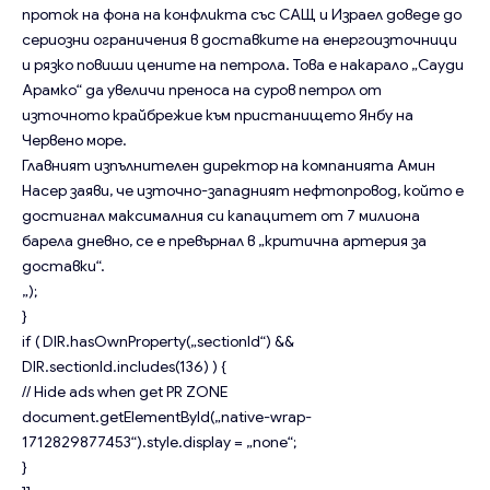
проток на фона на конфликта със САЩ и Израел доведе до
сериозни ограничения в доставките на енергоизточници
и рязко повиши цените на петрола. Това е накарало „Сауди
Арамко“ да увеличи преноса на суров петрол от
източното крайбрежие към пристанището Янбу на
Червено море.
Главният изпълнителен директор на компанията Амин
Насер заяви, че източно-западният нефтопровод, който е
достигнал максималния си капацитет от 7 милиона
барела дневно, се е превърнал в „критична артерия за
доставки“.
„);
}
if ( DIR.hasOwnProperty(„sectionId“) &&
DIR.sectionId.includes(136) ) {
// Hide ads when get PR ZONE
document.getElementById(„native-wrap-
1712829877453“).style.display = „none“;
}