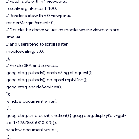
// Fetch slots within 1 viewports.
fetchMarginPercent: 100,
// Render slots within 0 viewports.
renderMarginPercent: 0,
// Double the above values on mobile, where viewports are
smaller
// and users tend to scroll faster.
mobileScaling: 2.0,
});
// Enable SRA and services.
googletag.pubads().enableSingleRequest();
googletag.pubads().collapseEmptyDivs();
googletag.enableServices();
});
window.document.write(„
„);
googletag.cmd.push(function() { googletag.display(‘div-gpt-
ad-1712678506813-0’); });
window.document.write („
„);