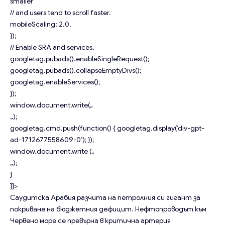
smaller
// and users tend to scroll faster.
mobileScaling: 2.0,
});
// Enable SRA and services.
googletag.pubads().enableSingleRequest();
googletag.pubads().collapseEmptyDivs();
googletag.enableServices();
});
window.document.write(„
„);
googletag.cmd.push(function() { googletag.display(‘div-gpt-
ad-1712677558609-0’); });
window.document.write („
„);
}
]]>
Саудитска Арабия разчита на петролния си гигант за
покриване на бюджетния дефицит. Нефтопроводът към
Червено море се превърна в критична артерия