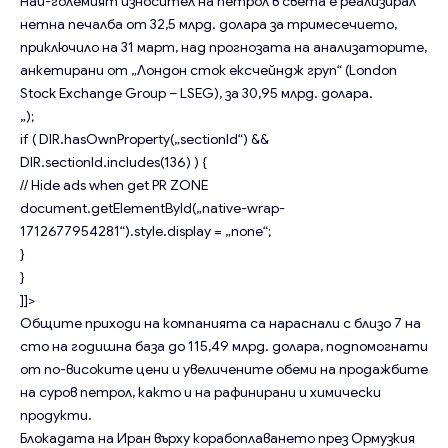
Най-големият износител на петрол в света е реализирал
нетна печалба от 32,5 млрд. долара за тримесечието,
приключило на 31 март, над прогнозата на анализаторите,
анкетирани от „Лондон сток ексчейндж груп“ (London
Stock Exchange Group – LSEG), за 30,95 млрд. долара.
„);
if ( DIR.hasOwnProperty(„sectionId“) &&
DIR.sectionId.includes(136) ) {
// Hide ads when get PR ZONE
document.getElementById(„native-wrap-
1712677954281“).style.display = „none“;
}
}
]]>
Общите приходи на компанията са нараснали с близо 7 на
сто на годишна база до 115,49 млрд. долара, подпомогнати
от по-високите цени и увеличените обеми на продажбите
на суров петрол, както и на рафинирани и химически
продукти.
Блокадата на Иран върху корабоплаването през Ормузкия