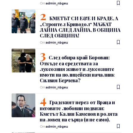
От
admin_nbgeu
КМЕТЪТ СИ Е&Е И КРАДЕ, А
„Строител Криводол“ МАЖАТ
ЛАЙНА СЛЕД ЛАЙНА, В ОБЩИНА
СЛЕД ОБЩИНА!
От
admin_nbgeu
След обира край Борован:
Откъде са средствата за
луксозния живот и луксозните
имоти на полицейски началник
Силвия Берчева?
От
admin_nbgeu
Градският нерез от Враца и
неговите любовни подвизи:
Кметът Калин Каменов в ролята
на ловец на сърца (и не само).
От
admin_nbgeu