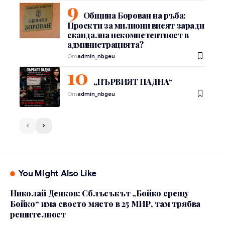
Община Борован на ръба:
Проекти за милиони висят заради
скандална некомпетентност в
администрацията?
От
admin_nbgeu
„ПЪРВИЯТ ПАДНА“
От
admin_nbgeu
You Might Also Like
Николай Денков: Сблъсъкът „Бойко срещу
Бойко“ има своето място в 25 МИР, там трябва
решителност