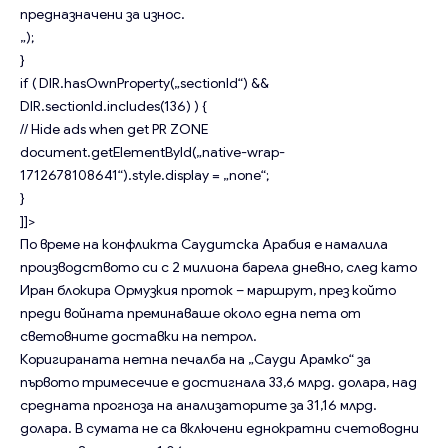
предназначени за износ.
„);
}
if ( DIR.hasOwnProperty(„sectionId“) &&
DIR.sectionId.includes(136) ) {
// Hide ads when get PR ZONE
document.getElementById(„native-wrap-
1712678108641“).style.display = „none“;
}
]]>
По време на конфликта Саудитска Арабия е намалила
производството си с 2 милиона барела дневно, след като
Иран блокира Ормузкия проток – маршрут, през който
преди войната преминаваше около една пета от
световните доставки на петрол.
Коригираната нетна печалба на „Сауди Арамко“ за
първото тримесечие е достигнала 33,6 млрд. долара, над
средната прогноза на анализаторите за 31,16 млрд.
долара. В сумата не са включени еднократни счетоводни