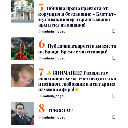
Община Враца превзета от
корупция и беззаконие – Кметът-
мултимилионер държи главния
архитект на каишка!
От
admin_nbgeu
Публични въпроси към кмета
на Враца: Време е за отговори!
От
admin_nbgeu
ВНИМАНИЕ! Разкрита е
скандална схема: счетоводителка
и нейният любовник в центъра на
измамна афера!
От
admin_nbgeu
ТРЕВОГА!!!
От
admin_nbgeu