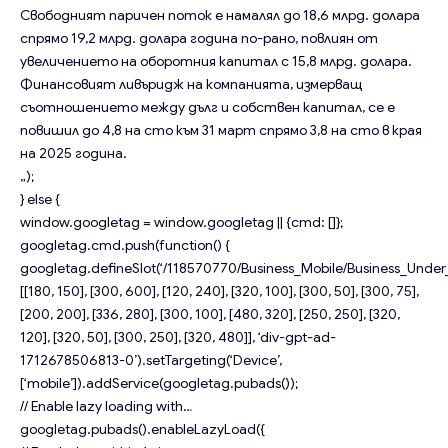
Свободният паричен поток е намалял до 18,6 млрд. долара
спрямо 19,2 млрд. долара година по-рано, повлиян от
увеличението на оборотния капитал с 15,8 млрд. долара.
Финансовият ливъридж на компанията, измерващ
съотношението между дълг и собствен капитал, се е
повишил до 4,8 на сто към 31 март спрямо 3,8 на сто в края
на 2025 година.
„);
} else {
window.googletag = window.googletag || {cmd: []};
googletag.cmd.push(function() {
googletag.defineSlot(‘/118570770/Business_Mobile/Business_Under_
[[180, 150], [300, 600], [120, 240], [320, 100], [300, 50], [300, 75],
[200, 200], [336, 280], [300, 100], [480, 320], [250, 250], [320,
120], [320, 50], [300, 250], [320, 480]], ‘div-gpt-ad-
1712678506813-0’).setTargeting(‘Device’,
[‘mobile’]).addService(googletag.pubads());
// Enable lazy loading with…
googletag.pubads().enableLazyLoad({