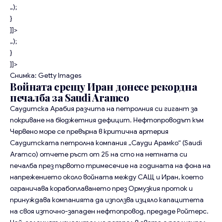
„);
}
]]>
„);
}
]]>
Снимка: Getty Images
Войната срещу Иран донесе рекордна
печалба за Saudi Aramco
Саудитска Арабия разчита на петролния си гигант за
покриване на бюджетния дефицит. Нефтопроводът към
Червено море се превърна в критична артерия
Саудитската петролна компания
„Сауди Арамко“
(Saudi
Aramco) отчете ръст от 25 на сто на нетната си
печалба през първото тримесечие на годината на фона на
напрежението около войната между САЩ и Иран, което
ограничава корабоплаването през Ормузкия проток и
принуждава компанията да използва изцяло капацитета
на своя източно-западен нефтопровод, предаде Ройтерс.