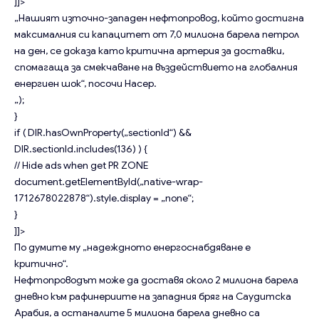
]]>
„Нашият източно-западен нефтопровод, който достигна
максималния си капацитет от 7,0 милиона барела петрол
на ден, се доказа като критична артерия за доставки,
спомагаща за смекчаване на въздействието на глобалния
енергиен шок“, посочи Насер.
„);
}
if ( DIR.hasOwnProperty(„sectionId“) &&
DIR.sectionId.includes(136) ) {
// Hide ads when get PR ZONE
document.getElementById(„native-wrap-
1712678022878“).style.display = „none“;
}
]]>
По думите му „надеждното енергоснабдяване е
критично“.
Нефтопроводът
може да доставя около 2 милиона барела
дневно към рафинериите на западния бряг на Саудитска
Арабия, а останалите 5 милиона барела дневно са