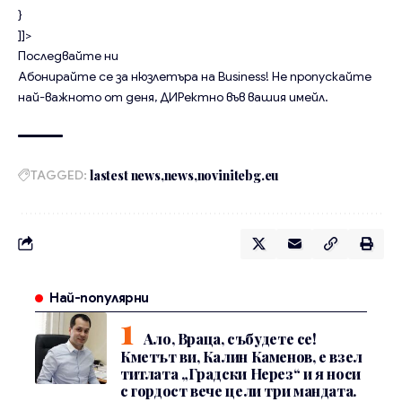
}
]]>
Последвайте ни
Абонирайте се за нюзлетъра на Business!
Не пропускайте
най-важното от деня, ДИРектно във вашия имейл.
TAGGED:
lastest news
news
novinitebg.eu
Най-популярни
Ало, Враца, събудете се!
Кметът ви, Калин Каменов, е взел
титлата „Градски Нерез“ и я носи
с гордост вече цели три мандата.