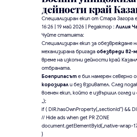
дейности край Каз
Специализиран екип от Стара Загора е
16:26 | 19 май 2026
| Редактор :
Лилия Ч
Чуйте статията:
Специализиран екип за обезвреждане н
механизирана бригада
обезвреди 82-
време на изкопни дейности край Казан
отбраната.
Боеприпасът
е бил намерен северно о
корозирал
и без взривател. След пода
военен екип, който е извършил оглед 
„);
if ( DIR.hasOwnProperty(„sectionId“) && DIR
// Hide ads when get PR ZONE
document.getElementById(„native-wrap-171
}