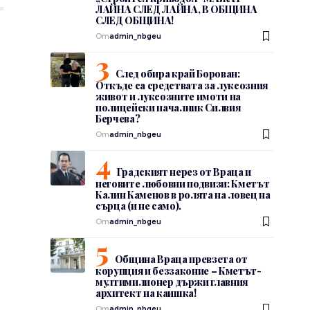
ЛАЙНА СЛЕД ЛАЙНА, В ОБЩИНА
СЛЕД ОБЩИНА!
От
admin_nbgeu
След обира край Борован:
Откъде са средствата за луксозния
живот и луксозните имоти на
полицейски началник Силвия
Берчева?
От
admin_nbgeu
Градският нерез от Враца и
неговите любовни подвизи: Кметът
Калин Каменов в ролята на ловец на
сърца (и не само).
От
admin_nbgeu
Община Враца превзета от
корупция и беззаконие – Кметът-
мултимилионер държи главния
архитект на каишка!
От
admin_nbgeu