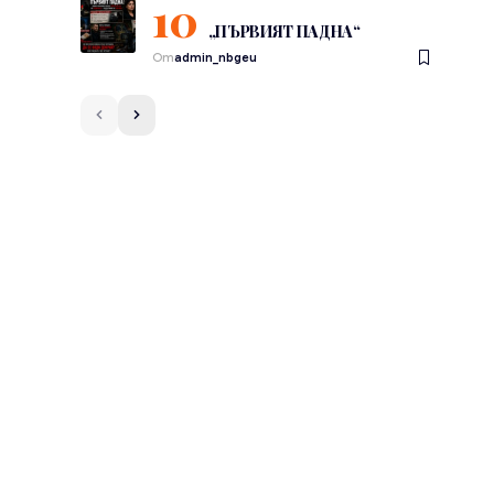
„ПЪРВИЯТ ПАДНА“
От
admin_nbgeu