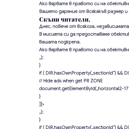
Ако вярвате в правото си на обективн
Вашето дарение от всякакъв размер и п
Скъпи читатели,
Днес, повече от всякога, независимат
В мисията си да предоставяме обекти
вашата подкрепа.
Ако вярвате в правото си на обективн
„);
}
if ( DIR.hasOwnProperty(„sectionId“) && DIR
// Hide ads when get PR ZONE
document.getElementById(„horizontal2-171
}
]]>
„);
}
if ( DIR.hasOwnProperty(„sectionId“) && DIR