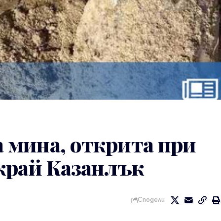
 мина, открита при
край Казанлък
Сподели