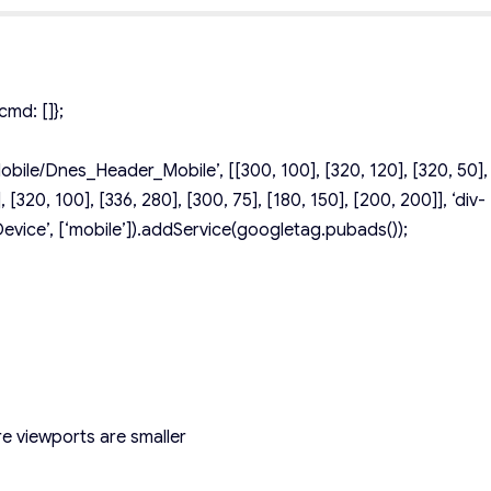
md: []};
ile/Dnes_Header_Mobile’, [[300, 100], [320, 120], [320, 50],
 [320, 100], [336, 280], [300, 75], [180, 150], [200, 200]], ‘div-
vice’, [‘mobile’]).addService(googletag.pubads());
e viewports are smaller