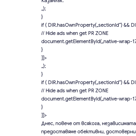
Казанлък.
„);
}
if ( DIR.hasOwnProperty(„sectionId“) && DIR
// Hide ads when get PR ZONE
document.getElementById(„native-wrap-171
}
]]>
„);
}
if ( DIR.hasOwnProperty(„sectionId“) && DIR
// Hide ads when get PR ZONE
document.getElementById(„native-wrap-174
}
]]>
Днес, повече от всякога, независимата
предоставяме обективни, достоверни 