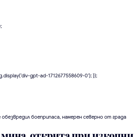
;
.display(‘div-gpt-ad-1712677558609-0’); });
 обезвредил боеприпаса, намерен северно от града
мина, открита при изкопни