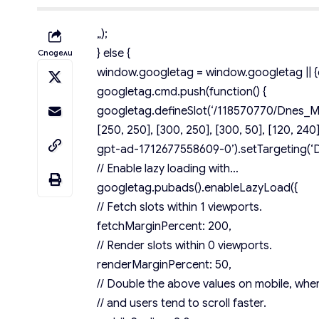
„);
} else {
Сподели
window.googletag = window.googletag || {c
googletag.cmd.push(function() {
googletag.defineSlot(‘/118570770/Dnes_Mob
[250, 250], [300, 250], [300, 50], [120, 240],
gpt-ad-1712677558609-0’).setTargeting(‘De
// Enable lazy loading with…
googletag.pubads().enableLazyLoad({
// Fetch slots within 1 viewports.
fetchMarginPercent: 200,
// Render slots within 0 viewports.
renderMarginPercent: 50,
// Double the above values on mobile, wher
// and users tend to scroll faster.