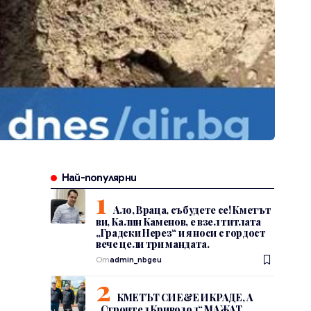
Най-популярни
Ало, Враца, събудете се! Кметът
ви, Калин Каменов, е взел титлата
„Градски Нерез“ и я носи с гордост
вече цели три мандата.
От
admin_nbgeu
КМЕТЪТ СИ Е&Е И КРАДЕ, А
„Строител Криводол“ МАЖАТ