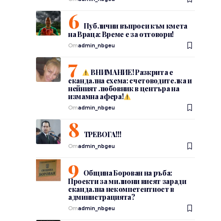
Публични въпроси към кмета
на Враца: Време е за отговори!
От
admin_nbgeu
ВНИМАНИЕ! Разкрита е
скандална схема: счетоводителка и
нейният любовник в центъра на
измамна афера!
От
admin_nbgeu
ТРЕВОГА!!!
От
admin_nbgeu
Община Борован на ръба:
Проекти за милиони висят заради
скандална некомпетентност в
администрацията?
От
admin_nbgeu