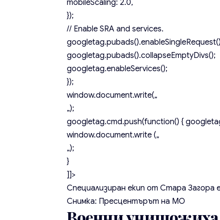
mobileScaling: 2.0,
});
// Enable SRA and services.
googletag.pubads().enableSingleRequest()
googletag.pubads().collapseEmptyDivs();
googletag.enableServices();
});
window.document.write(„
„);
googletag.cmd.push(function() { googletag
window.document.write („
„);
}
]]>
Специализиран екип от Стара Загора е
Снимка: Пресцентърът на МО
Военни унищожиха 