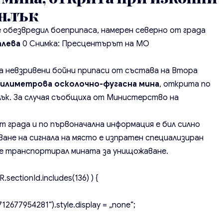
анлък
 обезвредил боеприпаса, намерен северно от града
алева
0
Снимка: Пресцентърът на МО
а невзривени бойни припаси от състава на Втора
милиметрова осколочно-фугасна мина
, открита по
лък. За случая съобщиха от Министерство на
т града и по първоначална информация е бил силно
ване на сигнала на място е изпратен специализиран
и е транспортирал мината за унищожаване.
.sectionId.includes(136) ) {
2677954281“).style.display = „none“;