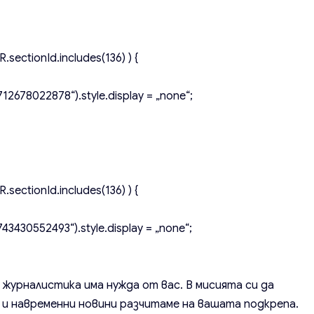
.sectionId.includes(136) ) {
2678022878“).style.display = „none“;
.sectionId.includes(136) ) {
3430552493“).style.display = „none“;
 журналистика има нужда от вас. В мисията си да
и навременни новини разчитаме на вашата подкрепа.