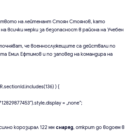
ството на лейтенант Стоян Стоянов, като
на всички мерки за безопасност в района на Учебен
чняват, че военнослужещите са действали по
та Емил Ефтимов и по заповед на командира на
.sectionId.includes(136) ) {
2829877453“).style.display = „none“;
илно корозирал 122 мм
снаряд
, открит до водоем в