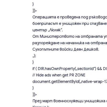
}
]]>
Операцията е проведена под ръковод
боеприпасът е унищожен при спазване 
център „Люляк“.
От Министерството на отбраната уто
разпореждане на началника на отбрана
Сухопътните войски Деян Дешков.
„);
}
if ( DIR.hasOwnProperty(„sectionId“) && DIR
// Hide ads when get PR ZONE
document.getElementById(„native-wrap-171
}
]]>
През март военнослужещи унищожиха с