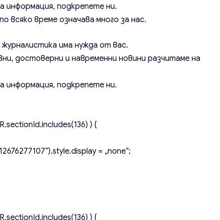
а информация, подкрепете ни.
о всяко време означава много за нас.
а журналистика има нужда от вас.
вни, достоверни и навременни новини разчитаме на
а информация, подкрепете ни.
.sectionId.includes(136) ) {
2676277107“).style.display = „none“;
.sectionId.includes(136) ) {