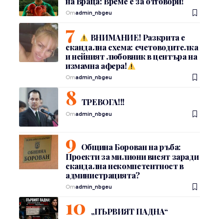
на Враца: Време е за отговори!
От
admin_nbgeu
ВНИМАНИЕ! Разкрита е
скандална схема: счетоводителка
и нейният любовник в центъра на
измамна афера!
От
admin_nbgeu
ТРЕВОГА!!!
От
admin_nbgeu
Община Борован на ръба:
Проекти за милиони висят заради
скандална некомпетентност в
администрацията?
От
admin_nbgeu
„ПЪРВИЯТ ПАДНА“