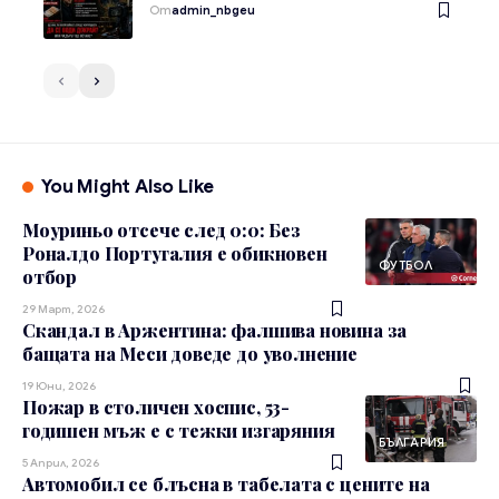
От
admin_nbgeu
You Might Also Like
Моуриньо отсече след 0:0: Без
Роналдо Португалия е обикновен
ФУТБОЛ
отбор
29 Март, 2026
Скандал в Аржентина: фалшива новина за
бащата на Меси доведе до уволнение
19 Юни, 2026
Пожар в столичен хоспис, 53-
годишен мъж е с тежки изгаряния
БЪЛГАРИЯ
5 Април, 2026
Автомобил се блъсна в табелата с цените на