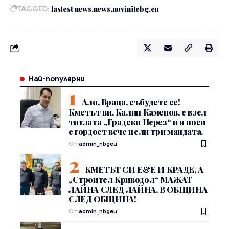
TAGGED:
lastest news
news
novinitebg.eu
Най-популярни
Ало, Враца, събудете се!
Кметът ви, Калин Каменов, е взел
титлата „Градски Нерез“ и я носи
с гордост вече цели три мандата.
От
admin_nbgeu
КМЕТЪТ СИ Е&Е И КРАДЕ, А
„Строител Криводол“ МАЖАТ
ЛАЙНА СЛЕД ЛАЙНА, В ОБЩИНА
СЛЕД ОБЩИНА!
От
admin_nbgeu