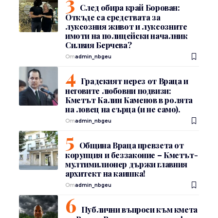
След обира край Борован:
Откъде са средствата за
луксозния живот и луксозните
имоти на полицейски началник
Силвия Берчева?
От
admin_nbgeu
Градският нерез от Враца и
неговите любовни подвизи:
Кметът Калин Каменов в ролята
на ловец на сърца (и не само).
От
admin_nbgeu
Община Враца превзета от
корупция и беззаконие – Кметът-
мултимилионер държи главния
архитект на каишка!
От
admin_nbgeu
Публични въпроси към кмета