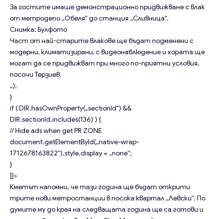
За гостите имаше демонстрационно придвижване с влак
от метродепо „Обеля“ до станция „Сливница“.
Снимка: Булфото
Част от най-старите влакове ще бъдат подменени с
модерни, климатизирани, с видеонаблюдение и хората ще
могат да се придвижват при много по-приятни условия,
посочи Терзиев.
„);
}
if ( DIR.hasOwnProperty(„sectionId“) &&
DIR.sectionId.includes(136) ) {
// Hide ads when get PR ZONE
document.getElementById(„native-wrap-
1712678163822“).style.display = „none“;
}
]]>
Кметът напомни, че тази година ще бъдат открити
трите нови метростанции в посока квартал „Левски“. По
думите му до края на следващата година ще са готови и