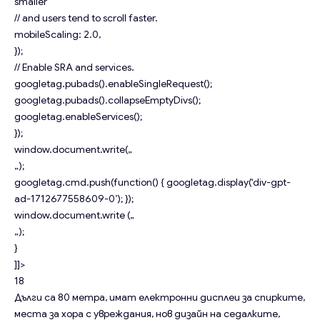
smaller
// and users tend to scroll faster.
mobileScaling: 2.0,
});
// Enable SRA and services.
googletag.pubads().enableSingleRequest();
googletag.pubads().collapseEmptyDivs();
googletag.enableServices();
});
window.document.write(„
„);
googletag.cmd.push(function() { googletag.display(‘div-gpt-
ad-1712677558609-0’); });
window.document.write („
„);
}
]]>
18
Дълги са 80 метра, имат електронни дисплеи за спирките,
места за хора с увреждания, нов дизайн на седалките,