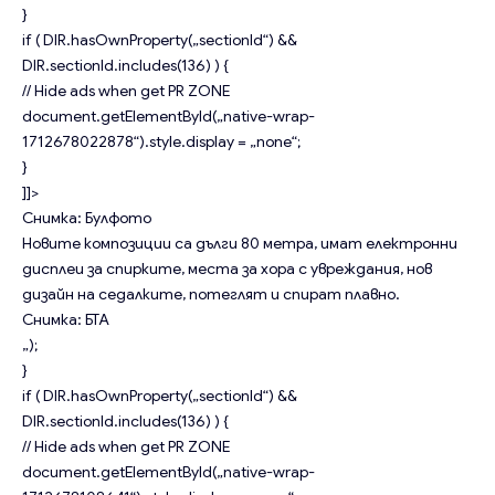
}
if ( DIR.hasOwnProperty(„sectionId“) &&
DIR.sectionId.includes(136) ) {
// Hide ads when get PR ZONE
document.getElementById(„native-wrap-
1712678022878“).style.display = „none“;
}
]]>
Снимка: Булфото
Новите композиции са дълги 80 метра, имат електронни
дисплеи за спирките, места за хора с увреждания, нов
дизайн на седалките, потеглят и спират плавно.
Снимка: БТА
„);
}
if ( DIR.hasOwnProperty(„sectionId“) &&
DIR.sectionId.includes(136) ) {
// Hide ads when get PR ZONE
document.getElementById(„native-wrap-