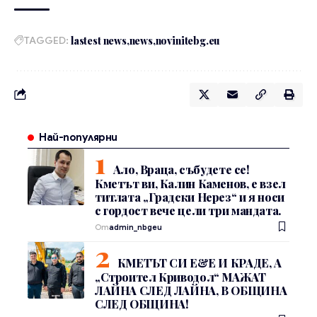
TAGGED:
lastest news
news
novinitebg.eu
Най-популярни
Ало, Враца, събудете се!
Кметът ви, Калин Каменов, е взел
титлата „Градски Нерез“ и я носи
с гордост вече цели три мандата.
От
admin_nbgeu
КМЕТЪТ СИ Е&Е И КРАДЕ, А
„Строител Криводол“ МАЖАТ
ЛАЙНА СЛЕД ЛАЙНА, В ОБЩИНА
СЛЕД ОБЩИНА!