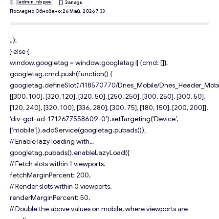
admin_nbgeu
Последно Обновено: 26 Май, 2026 7:33
„);
} else {
window.googletag = window.googletag || {cmd: []};
googletag.cmd.push(function() {
googletag.defineSlot(‘/118570770/Dnes_Mobile/Dnes_Header_Mobil
[[300, 100], [320, 120], [320, 50], [250, 250], [300, 250], [300, 50],
[120, 240], [320, 100], [336, 280], [300, 75], [180, 150], [200, 200]],
‘div-gpt-ad-1712677558609-0’).setTargeting(‘Device’,
[‘mobile’]).addService(googletag.pubads());
// Enable lazy loading with…
googletag.pubads().enableLazyLoad({
// Fetch slots within 1 viewports.
fetchMarginPercent: 200,
// Render slots within 0 viewports.
renderMarginPercent: 50,
// Double the above values on mobile, where viewports are