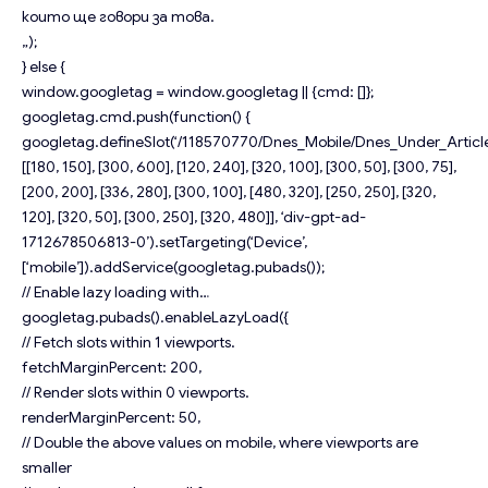
които ще говори за това.
„);
} else {
window.googletag = window.googletag || {cmd: []};
googletag.cmd.push(function() {
googletag.defineSlot(‘/118570770/Dnes_Mobile/Dnes_Under_Article
[[180, 150], [300, 600], [120, 240], [320, 100], [300, 50], [300, 75],
[200, 200], [336, 280], [300, 100], [480, 320], [250, 250], [320,
120], [320, 50], [300, 250], [320, 480]], ‘div-gpt-ad-
1712678506813-0’).setTargeting(‘Device’,
[‘mobile’]).addService(googletag.pubads());
// Enable lazy loading with…
googletag.pubads().enableLazyLoad({
// Fetch slots within 1 viewports.
fetchMarginPercent: 200,
// Render slots within 0 viewports.
renderMarginPercent: 50,
// Double the above values on mobile, where viewports are
smaller