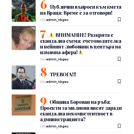
Публични въпроси към кмета
на Враца: Време е за отговори!
От
admin_nbgeu
ВНИМАНИЕ! Разкрита е
скандална схема: счетоводителка
и нейният любовник в центъра на
измамна афера!
От
admin_nbgeu
ТРЕВОГА!!!
От
admin_nbgeu
Община Борован на ръба:
Проекти за милиони висят заради
скандална некомпетентност в
администрацията?
От
admin_nbgeu