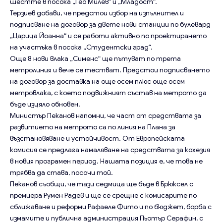
шестте в посока „Гео Милев“ и „Младост“.
Терзиев добави, че предстои избор на изпълнител и
подписване на договор за двете нови станции по булевард
„Царица Йоанна“ и се работи активно по проектирането
на участъка в посока „Студентски град“.
Още 8 нови влака „Сименс“ ще пътуват по трета
метролиния и вече се тестват. Предстои подписването
на договор за доставка на още осем плюс още осем
метровлака, с което подвижният състав на метрото да
бъде изцяло обновен.
Министър Пеканов напомни, че част от средствата за
развитието на метрото са по линия на Плана за
възстановяване и устойчивост. От Европейската
комисия се предлага намаляване на средствата за кохезия
в новия програмен период. Нашата позиция е, че това не
трябва да става, посочи той.
Пеканов съобщи, че тази седмица ще бъде в Брюксел с
премиера Румен Радев и ще се срещне с комисарите по
сближаване и реформи Рафаеле Фито и по бюджет, борба с
измамите и публична администрация Пьотър Серафин, с