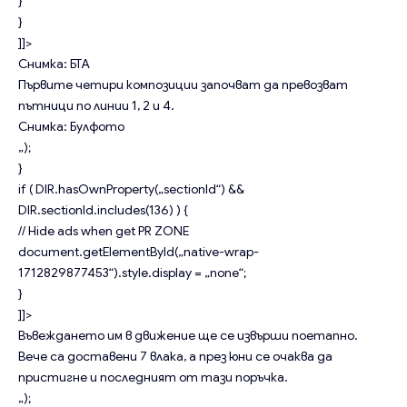
}
}
]]>
Снимка: БТА
Първите четири композиции започват да превозват
пътници по линии 1, 2 и 4.
Снимка: Булфото
„);
}
if ( DIR.hasOwnProperty(„sectionId“) &&
DIR.sectionId.includes(136) ) {
// Hide ads when get PR ZONE
document.getElementById(„native-wrap-
1712829877453“).style.display = „none“;
}
]]>
Въвеждането им в движение ще се извърши поетапно.
Вече са доставени 7 влака, а през юни се очаква да
пристигне и последният от тази поръчка.
„);