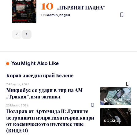
„ПЪРВИЯТ ПАДНА“
От
admin_nbgeu
You Might Also Like
Кораб заседна край Белене
7 Август, 2026
Микробус се удари в тир на АМ
„Тракия“, има загинал
БЪЛГАРИЯ
23 Март, 2026
Поздрав от Артемида II: Лунните
астронавти изпратиха първи кадри
КОСМОС
от космическото пътешествие
(ВИДЕО)