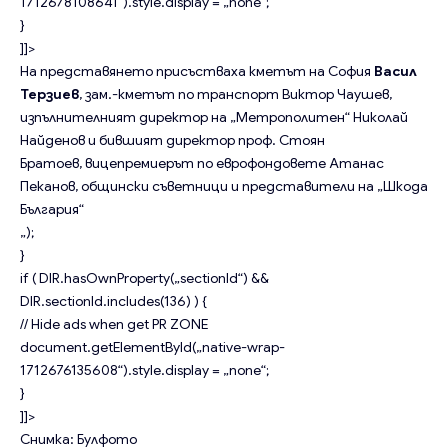
1712678108641“).style.display = „none“;
}
]]>
На представянето присъстваха кметът на София
Васил
Терзиев
, зам.-кметът по транспорт Виктор Чаушев,
изпълнителният директор на „Метрополитен“ Николай
Найденов и бившият директор проф. Стоян
Братоев, вицепремиерът по еврофондовете Атанас
Пеканов, общински съветници и представители на „Шкода
България“
„);
}
if ( DIR.hasOwnProperty(„sectionId“) &&
DIR.sectionId.includes(136) ) {
// Hide ads when get PR ZONE
document.getElementById(„native-wrap-
1712676135608“).style.display = „none“;
}
]]>
Снимка: Булфото