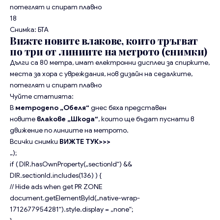
потеглят и спират плавно
18
Снимка: БТА
Вижте новите влакове, които тръгват
по три от линиите на метрото (снимки)
Дълги са 80 метра, имат електронни дисплеи за спирките,
места за хора с увреждания, нов дизайн на седалките,
потеглят и спират плавно
Чуйте статията:
В
метродепо „Обеля“
днес бяха представен
новите
влакове „Шкода“
, които ще бъдат пуснати в
движение по линиите на метрото.
Всички снимки
ВИЖТЕ ТУК>>>
„);
if ( DIR.hasOwnProperty(„sectionId“) &&
DIR.sectionId.includes(136) ) {
// Hide ads when get PR ZONE
document.getElementById(„native-wrap-
1712677954281“).style.display = „none“;