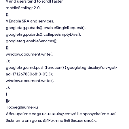
// and users tend to scroll faster.
mobileScaling: 2.0,
});
// Enable SRA and services.
googletag.pubads().enableSingleRequest();
googletag.pubads().collapseEmptyDivs();
googletag.enableServices();
});
window.document.write(„
„);
googletag.cmd.push(function() { googletag.display(‘div-gpt-
ad-1712678506813-0’); });
window.document.write („
„);
}
]]>
Последвайте ни
Абонирайте се за нашия нюзлетър!
Не пропускайте най-
важното от деня, ДИРектно във вашия имейл.