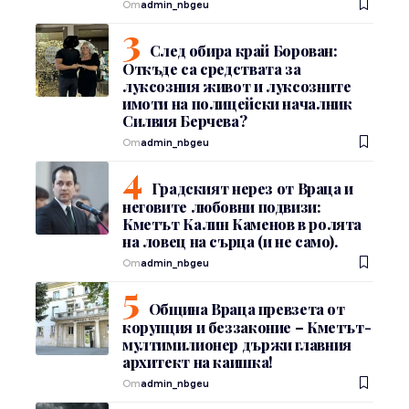
От
admin_nbgeu
След обира край Борован:
Откъде са средствата за
луксозния живот и луксозните
имоти на полицейски началник
Силвия Берчева?
От
admin_nbgeu
Градският нерез от Враца и
неговите любовни подвизи:
Кметът Калин Каменов в ролята
на ловец на сърца (и не само).
От
admin_nbgeu
Община Враца превзета от
корупция и беззаконие – Кметът-
мултимилионер държи главния
архитект на каишка!
От
admin_nbgeu