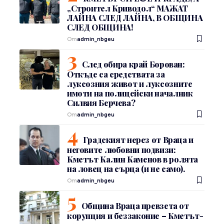
„Строител Криводол“ МАЖАТ
ЛАЙНА СЛЕД ЛАЙНА, В ОБЩИНА
СЛЕД ОБЩИНА!
От
admin_nbgeu
След обира край Борован:
Откъде са средствата за
луксозния живот и луксозните
имоти на полицейски началник
Силвия Берчева?
От
admin_nbgeu
Градският нерез от Враца и
неговите любовни подвизи:
Кметът Калин Каменов в ролята
на ловец на сърца (и не само).
От
admin_nbgeu
Община Враца превзета от
корупция и беззаконие – Кметът-