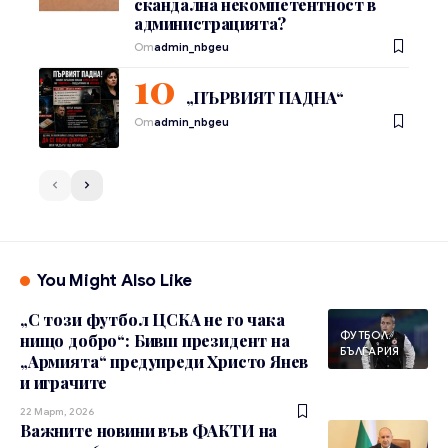
скандална некомпетентност в
администрацията?
От
admin_nbgeu
„ПЪРВИЯТ ПАДНА“
От
admin_nbgeu
You Might Also Like
„С този футбол ЦСКА не го чака
ФУТБОЛ
нищо добро“: Бивш президент на
БЪЛГАРИЯ
„Армията“ предупреди Христо Янев
и играчите
22 Март, 2026
Важните новини във ФАКТИ на