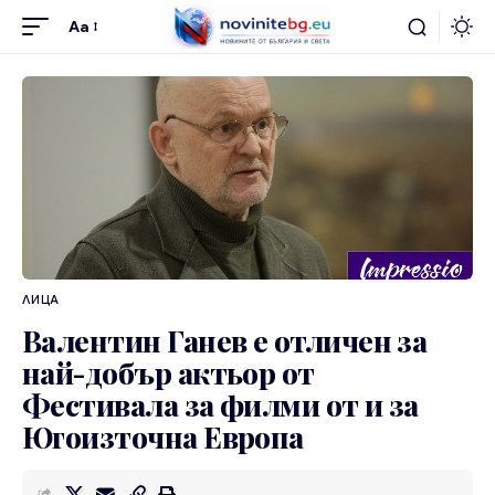
Aa
ЛИЦА
Валентин Ганев е отличен за
най-добър актьор от
Фестивала за филми от и за
Югоизточна Европа