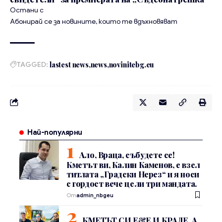
Остани с
Абонирай се за новините, които те вдъхновяват
TAGGED:
lastest news
news
novinitebg.eu
Най-популярни
Ало, Враца, събудете се!
Кметът ви, Калин Каменов, е взел
титлата „Градски Нерез“ и я носи
с гордост вече цели три мандата.
От
admin_nbgeu
КМЕТЪТ СИ Е&Е И КРАДЕ, А