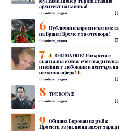
мултимилионер държи главния
архитект на каишка!
От
admin_nbgeu
Публични въпроси към кмета
на Враца: Време е за отговори!
От
admin_nbgeu
ВНИМАНИЕ! Разкрита е
скандална схема: счетоводителка
и нейният любовник в центъра на
измамна афера!
От
admin_nbgeu
ТРЕВОГА!!!
От
admin_nbgeu
Община Борован на ръба:
Проекти за милиони висят заради