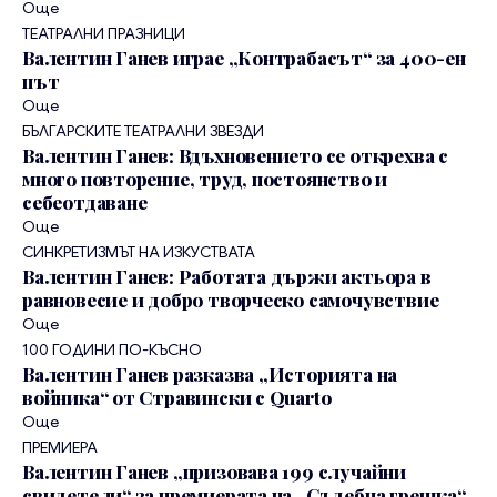
Още
ТЕАТРАЛНИ ПРАЗНИЦИ
Валентин Ганев играе „Контрабасът“ за 400-ен
път
Още
БЪЛГАРСКИТЕ ТЕАТРАЛНИ ЗВЕЗДИ
Валентин Ганев: Вдъхновението се открехва с
много повторение, труд, постоянство и
себеотдаване
Още
СИНКРЕТИЗМЪТ НА ИЗКУСТВАТА
Валентин Ганев: Работата държи актьора в
равновесие и добро творческо самочувствие
Още
100 ГОДИНИ ПО-КЪСНО
Валентин Ганев разказва „Историята на
войника“ от Стравински с Quarto
Още
ПРЕМИЕРА
Валентин Ганев „призовава 199 случайни
свидетели“ за премиерата на „Съдебна грешка“