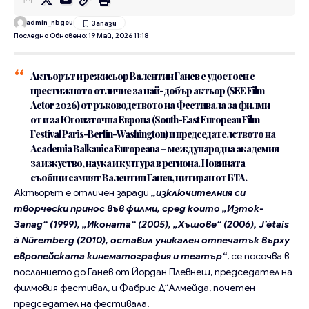
admin_nbgeu
Последно Обновено: 19 Май, 2026 11:18
Актьорът и режисьор Валентин Ганев
е удостоен с
престижното отличие за най-добър актьор (SEE Film
Actor 2026) от ръководството на Фестивала за филми
от и за Югоизточна Европа (South-East European Film
Festival Paris-Berlin-Washington) и председателството на
Academia Balkanica Europeana – международна академия
за изкуство, наука и култура в региона. Новината
съобщи самият Валентин Ганев, цитиран от БТА.
Актьорът е отличен заради
„изключителния си
творчески принос във филми, сред които „Изток-
Запад“ (1999), „Иконата“ (2005), „Хъшове“ (2006), J’étais
à Nüremberg (2010), оставил уникален отпечатък върху
европейската кинематография и театър“
, се посочва в
посланието до Ганев от Йордан Плевнеш, председател на
филмовия фестивал, и Фабрис Д“Алмейда, почетен
председател на фестивала.