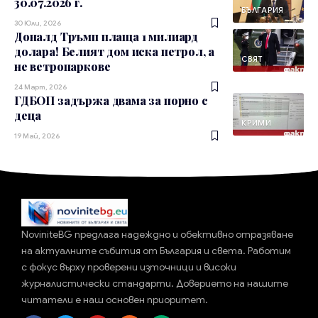
30.07.2026 г.
БЪЛГАРИЯ
30 Юли, 2026
Доналд Тръмп плаща 1 милиард
долара! Белият дом иска петрол, а
СВЯТ
не ветропаркове
24 Март, 2026
ГДБОП задържа двама за порно с
деца
КРИМИ
19 Май, 2026
NoviniteBG предлага надеждно и обективно отразяване
на актуалните събития от България и света. Работим
с фокус върху проверени източници и високи
журналистически стандарти. Доверието на нашите
читатели е наш основен приоритет.