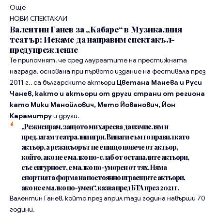
Още
НОВИ СПЕКТАКЛИ
Валентин Ганев за „Кабаре“ в Музикалния
театър: Искаме да направим спектакъл-
предупреждение
Те припомнят, че сред лауреатите на престижната
награда, основана при първото издание на фестивала през
2011 г., са българските актьори
Цветана Манева и Руси
Чанев, както и актьори от други страни от региона
като Мики Манойлович, Мето Йованович, Йон
Карамитру
и други.
„Режисирам, защото ми харесва да измислям и
предлагам театрални игри. Винаги съм го правил като
актьор, а режисьорът не е нищо повече от актьор,
който, ако не е малко по-слаб от останалите актьори,
със сигурност, е малко по-уморен от тях. Няма
спортната форма на постоянно играещите актьори,
ако не е малко по-умен“, казва пред БТА през 2021 г.
Валентин Ганев, който през април тази година навърши 70
години.