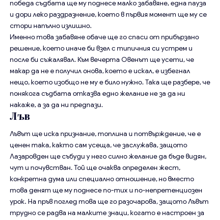
победа съдбата ще му поднесе малко забавяне, една пауза
и дори леко раздразнение, което в първия момент ще му се
стори напълно излишно.
Именно това забавяне обаче ще го спаси от прибързано
решение, което иначе би взел с типичния си устрем и
после би съжалявал. Към вечерта Овенът ще усети, че
макар да не е получил онова, което е искал, е избегнал
нещо, което изобщо не му е било нужно. Така ще разбере, че
понякога съдбата отказва едно желание не за да ни
накаже, а за да ни предпази.
Лъв
Лъвът ще иска признание, топлина и потвърждение, че е
ценен така, както сам усеща, че заслужава, защото
Лазаровден ще събуди у него силно желание да бъде видян,
чут и почувстван. Той ще очаква определен жест,
конкретна дума или специално отношение, но вместо
това денят ще му поднесе по-тих и по-непретенциозен
урок. На пръв поглед това ще го разочарова, защото Лъвът
трудно се радва на малките знаци, когато е настроен за