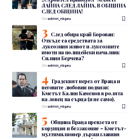
ЛАЙНА СЛЕД ЛАЙНА, В ОБЩИНА
СЛЕД ОБЩИНА!
От
admin_nbgeu
След обира край Борован:
Откъде са средствата за
луксозния живот и луксозните
имоти на полицейски началник
Силвия Берчева?
От
admin_nbgeu
Градският нерез от Враца и
неговите любовни подвизи:
Кметът Калин Каменов в ролята
на ловец на сърца (и не само).
От
admin_nbgeu
Община Враца превзета от
корупция и беззаконие – Кметът-
мултимилионер държи главния