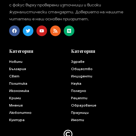
с фокус върху проверени източници и високи
журналистически стандарти. Доверието на нашите
читатели е наш основен приоритет.
Категории
Категории
Новини
Здраве
България
Общество
Свят
Инциденти
Политика
Наука
Икономика
Полезно
Крими
Рецепти
Мнения
Образование
Любопитно
Празници
Култура
Имоти