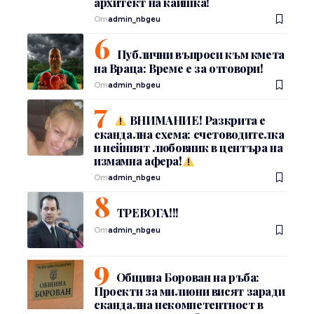
архитект на каишка!
От
admin_nbgeu
Публични въпроси към кмета
на Враца: Време е за отговори!
От
admin_nbgeu
ВНИМАНИЕ! Разкрита е
скандална схема: счетоводителка
и нейният любовник в центъра на
измамна афера!
От
admin_nbgeu
ТРЕВОГА!!!
От
admin_nbgeu
Община Борован на ръба:
Проекти за милиони висят заради
скандална некомпетентност в