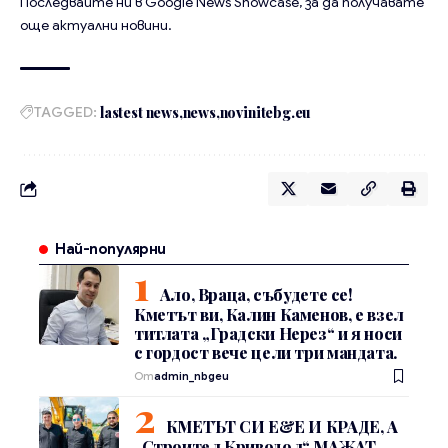
Последвайте ни в
Google News Showcase
, за да получавате
още актуални новини.
TAGGED:
lastest news
news
novinitebg.eu
Най-популярни
Ало, Враца, събудете се!
Кметът ви, Калин Каменов, е взел
титлата „Градски Нерез“ и я носи
с гордост вече цели три мандата.
От
admin_nbgeu
КМЕТЪТ СИ Е&Е И КРАДЕ, А
„Строител Криводол“ МАЖАТ