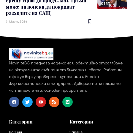
срещу Иран да продължи, Тръмп
СВЯТ
може да поиска да покриват
разходите на САЩ
31 Март, 2026
NoviniteBG предлага надеждно и обективно отразяване
на актуалните събития от България и света. Работим
с фокус върху проверени източници и високи
журналистически стандарти. Доверието на нашите
читатели е наш основен приоритет.
Категории
Категории
Новини
Здраве