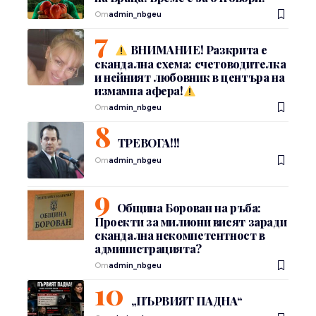
От
admin_nbgeu
ВНИМАНИЕ! Разкрита е
скандална схема: счетоводителка
и нейният любовник в центъра на
измамна афера!
От
admin_nbgeu
ТРЕВОГА!!!
От
admin_nbgeu
Община Борован на ръба:
Проекти за милиони висят заради
скандална некомпетентност в
администрацията?
От
admin_nbgeu
„ПЪРВИЯТ ПАДНА“