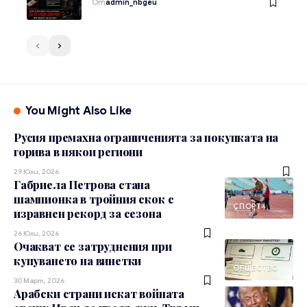
От
admin_nbgeu
You Might Also Like
Русия премахна ограниченията за покупката на
горива в някои региони
29 Юли, 2026
Габриела Петрова стана
шампионка в тройния скок с
СПОРТ
изравнен рекорд за сезона
26 Юли, 2026
Очакват се затруднения при
купуването на винетки
ОБЩЕСТВО
30 Март, 2026
Арабски страни искат войната