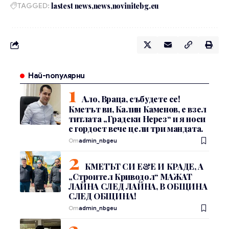
TAGGED:
lastest news
news
novinitebg.eu
Най-популярни
Ало, Враца, събудете се!
Кметът ви, Калин Каменов, е взел
титлата „Градски Нерез“ и я носи
с гордост вече цели три мандата.
От
admin_nbgeu
КМЕТЪТ СИ Е&Е И КРАДЕ, А
„Строител Криводол“ МАЖАТ
ЛАЙНА СЛЕД ЛАЙНА, В ОБЩИНА
СЛЕД ОБЩИНА!
От
admin_nbgeu