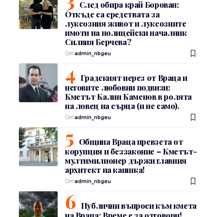
След обира край Борован:
Откъде са средствата за
луксозния живот и луксозните
имоти на полицейски началник
Силвия Берчева?
От
admin_nbgeu
Градският нерез от Враца и
неговите любовни подвизи:
Кметът Калин Каменов в ролята
на ловец на сърца (и не само).
От
admin_nbgeu
Община Враца превзета от
корупция и беззаконие – Кметът-
мултимилионер държи главния
архитект на каишка!
От
admin_nbgeu
Публични въпроси към кмета
на Враца: Време е за отговори!