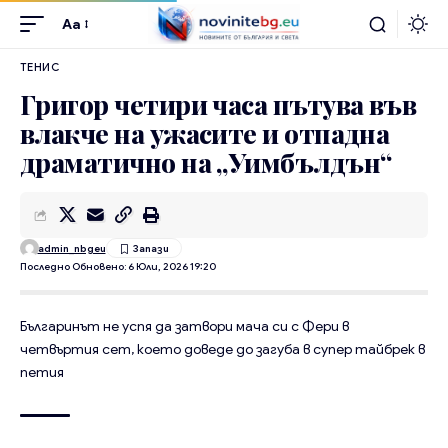
Aa
ТЕНИС
Григор четири часа пътува във
влакче на ужасите и отпадна
драматично на „Уимбълдън“
admin_nbgeu
Последно Обновено: 6 Юли, 2026 19:20
Българинът не успя да затвори мача си с Фери в
четвъртия сет, което доведе до загуба в супер тайбрек в
петия