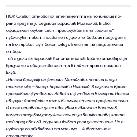
ПФК Славия отново почете паметта на починалия по-
рано през тази седмица Борислав Михайлов. В своя
официален клубен сайт пресслужбата на „белите“
публикува текст, посветен изцяло на бившия президент
на Българския футболен съюз и капитан на националния
отбор.
Той е дело на Борислав Константинов, който отговаря за
връзките с обществеността в най-стария столичен
клуб.
„Не съм биограф на фамилия Михайлови, поне на онези
трима мъже – Бисер, Борислав и Николай, в различно време
прославили футболния Левски и футболна България. Но съм
свързан житейски с тях и в голяма степен професионално.
И имам основание да се сбогувам публично с Борислав,
комуто отдавам заслужена почит за всичко онова, което
той през своя 63-годишен живот успя да постигне. Не е
нужно да го обявявам и от мое име – животът не е
статистика.