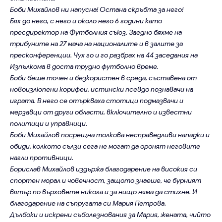
Боби Михайлов ни напусна! Остана скръбта за него!
Бях до него, с него и около него 6 години като
пресдиректор на Футболния съюз. Заедно бяхме на
трибуните на 27 мача на националите и в залите за
пресконференции. Чух го и го разбрах на 44 заседания на
Изпълкома в доста трудно футболно време.
Боби беше точен и безкористен в среда, съставена от
новоизлюпени корифеи, истински псевдо познавачи на
играта. В него се отъркваха стотици подмазвачи и
мерзавци от други области, включително и известни
политици и управници.
Боби Михайлов посрещна толкова несправедливи нападки и
обиди, колкото сълзи сега не могат да оронят неговите
нагли противници.
Борислав Михайлов издържа благодарение на високия си
спортен морал и човечност, защото знаеше, че бурният
вятър по върховете никога и за нищо няма да стихне. И
благодарение на съпругата си Мария Петрова.
Дълбоки и искрени съболезнования за Мария, жената, чийто