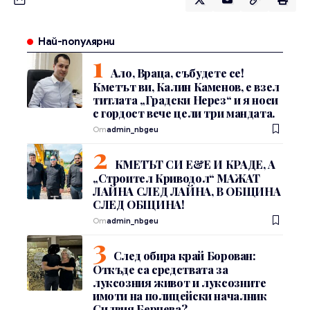
Най-популярни
Ало, Враца, събудете се!
Кметът ви, Калин Каменов, е взел
титлата „Градски Нерез“ и я носи
с гордост вече цели три мандата.
От
admin_nbgeu
КМЕТЪТ СИ Е&Е И КРАДЕ, А
„Строител Криводол“ МАЖАТ
ЛАЙНА СЛЕД ЛАЙНА, В ОБЩИНА
СЛЕД ОБЩИНА!
От
admin_nbgeu
След обира край Борован:
Откъде са средствата за
луксозния живот и луксозните
имоти на полицейски началник
Силвия Берчева?