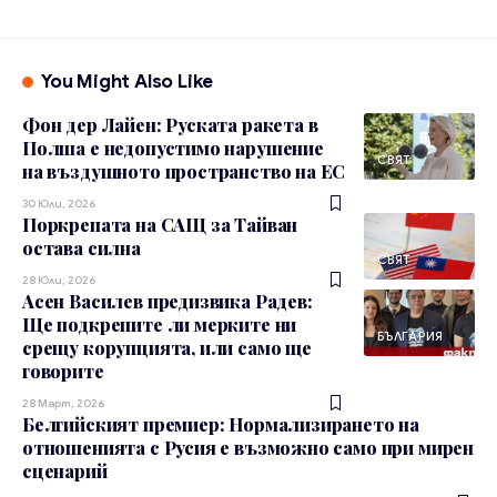
You Might Also Like
Фон дер Лайен: Руската ракета в
Полша е недопустимо нарушение
СВЯТ
на въздушното пространство на ЕС
30 Юли, 2026
Поркрепата на САЩ за Тайван
остава силна
СВЯТ
28 Юли, 2026
Асен Василев предизвика Радев:
Ще подкрепите ли мерките ни
БЪЛГАРИЯ
срещу корупцията, или само ще
говорите
28 Март, 2026
Белгийският премиер: Нормализирането на
отношенията с Русия е възможно само при мирен
сценарий