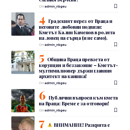
От
admin_nbgeu
Градският нерез от Враца и
неговите любовни подвизи:
Кметът Калин Каменов в ролята
на ловец на сърца (и не само).
От
admin_nbgeu
Община Враца превзета от
корупция и беззаконие – Кметът-
мултимилионер държи главния
архитект на каишка!
От
admin_nbgeu
Публични въпроси към кмета
на Враца: Време е за отговори!
От
admin_nbgeu
ВНИМАНИЕ! Разкрита е