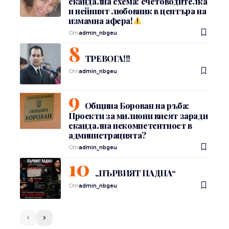
скандална схема: счетоводителка
и нейният любовник в центъра на
измамна афера!
От
admin_nbgeu
ТРЕВОГА!!!
От
admin_nbgeu
Община Борован на ръба:
Проекти за милиони висят заради
скандална некомпетентност в
администрацията?
От
admin_nbgeu
„ПЪРВИЯТ ПАДНА“
От
admin_nbgeu