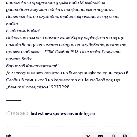
интелект и преданост държа Боби Михайлов на
достойната му житейска и професионална позиция.
Приятелски, не служебно, той ме наричаше, а и аз него,
Бобка.
Е, сбогом, Бобка!
Никога не съм си и помислял, че върху саркофага ти аз ще
положа венеца от името на един от клубовете, които те
ценяха и обичаха – ПФК Славия 1913. Но е така. Вечна ти
памет, Боби!
Борислав Константинов“.
Дългогодишният капитан на България изкара един сезон в
Славия в самия край на кариерата си. Михайлов пази за
„белите“ през сезон 1997/1998.
TAGGED:
lastest news
news
novinitebg.eu