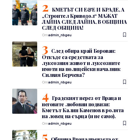
КМЕТЪТ СИ Е&Е И КРАДЕ, А
„Строител Криводол“ МАЖАТ
ЛАЙНА СЛЕД ЛАЙНА, В ОБЩИНА
СЛЕД ОБЩИНА!
От
admin_nbgeu
След обира край Борован:
Откъде са средствата за
луксозния живот и луксозните
имоти на полицейски началник
Силвия Берчева?
От
admin_nbgeu
Градският нерез от Враца и
неговите любовни подвизи:
Кметът Калин Каменов в ролята
на ловец на сърца (и не само).
От
admin_nbgeu
Община Враца превзета от