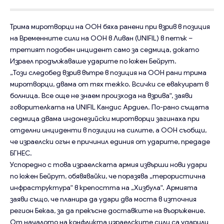
Трима миротворци на ООН бяха ранени при взрив в позиция
на Временните сили на ООН в Ливан (UNIFIL) в петък –
третият подобен инцидент само за седмица, докато
Израел продължаваше ударите по южен Бейрут.
„Този следобед взрив вътре в позиция на ООН рани трима
миротворци, двама от тях тежко. Всички се евакуират в
болница. Все още не знаем произхода на взрива“, заяви
говорителката на UNIFIL Кандис Ардиел. По-рано същата
седмица двама индонезийски миротворци загинаха при
отделни инциденти в позиции на силите, а ООН съобщи,
че израелски огън е причинил единия от ударите, предаде
БГНЕС.
Успоредно с това израелската армия извърши нови удари
по южен Бейрут, обявявайки, че поразява „терористична
инфраструктура“ в крепостта на „Хизбула“. Армията
заяви също, че планира да удари два моста в източния
регион Бекаа, за да прекъсне доставките на въоръжение.
От началото на конфликта израелските сили са ударили