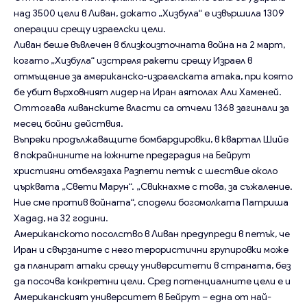
над 3500 цели в Ливан, докато „Хизбула“ е извършила 1309
операции срещу израелски цели.
Ливан беше въвлечен в близкоизточната война на 2 март,
когато „Хизбула“ изстреля ракети срещу Израел в
отмъщение за американско-израелската атака, при която
бе убит върховният лидер на Иран аятолах Али Хаменей.
Оттогава ливанските власти са отчели 1368 загинали за
месец бойни действия.
Въпреки продължаващите бомбардировки, в квартал Шийе
в покрайнините на южните предградия на Бейрут
християни отбелязаха Разпети петък с шествие около
църквата „Свети Марун“. „Свикнахме с това, за съжаление.
Ние сме против войната“, сподели богомолката Патриша
Хадад, на 32 години.
Американското посолство в Ливан предупреди в петък, че
Иран и свързаните с него терористични групировки може
да планират атаки срещу университети в страната, без
да посочва конкретни цели. Сред потенциалните цели е и
Американският университет в Бейрут – една от най-