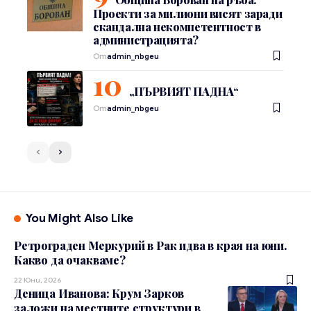
Проекти за милиони висят заради
скандална некомпетентност в
администрацията?
От
admin_nbgeu
„ПЪРВИЯТ ПАДНА“
От
admin_nbgeu
You Might Also Like
Ретрограден Меркурий в Рак идва в края на юни.
Какво да очакваме?
22 Юни, 2026
Деница Иванова: Крум Зарков
заложи на местните структури в