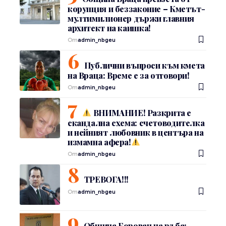
корупция и беззаконие – Кметът-
мултимилионер държи главния
архитект на каишка!
От
admin_nbgeu
Публични въпроси към кмета
на Враца: Време е за отговори!
От
admin_nbgeu
ВНИМАНИЕ! Разкрита е
скандална схема: счетоводителка
и нейният любовник в центъра на
измамна афера!
От
admin_nbgeu
ТРЕВОГА!!!
От
admin_nbgeu
Община Борован на ръба: