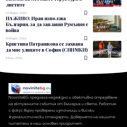
БЪЛГАРИЯ
листите
22 Март, 2026
НА ЖИВО: Иран използва
България, за да заплаши Румъния с
АЗИЯ
война
25 Март, 2026
Кристина Патрашкова се захвана
да мие улиците в София (СНИМКИ)
ЛЮБОПИТНО
5 Юли, 2026
NoviniteBG предлага надеждно и обективно отразяване
на актуалните събития от България и света. Работим
с фокус върху проверени източници и високи
журналистически стандарти. Доверието на нашите
читатели е наш основен приоритет.