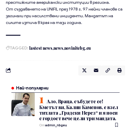
престижните американски институции в региона.
От създаването на UNIFIL през 1978 г. 97 нейни членове са
загинали при насилствени инциденти. Мандатът на
силите изтича в края на тази година.
TAGGED:
lastest news
news
novinitebg.eu
Най-популярни
Ало, Враца, събудете се!
Кметът ви, Калин Каменов, е взел
титлата „Градски Нерез“ и я носи
с гордост вече цели три мандата.
От
admin_nbgeu