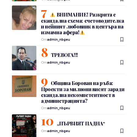
ВНИМАНИЕ! Разкрита е
скандална схема: счетоводителка
и нейният любовник в центъра на
измамна афера!
От
admin_nbgeu
ТРЕВОГА!!!
От
admin_nbgeu
Община Борован на ръба:
Проекти за милиони висят заради
скандална некомпетентност в
администрацията?
От
admin_nbgeu
„ПЪРВИЯТ ПАДНА“
От
admin_nbgeu