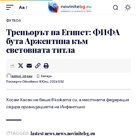
Aa
ФУТБОЛ
Треньорът на Египет: ФИФА
бута Аржентина към
световната титла
admin_nbgeu
Последно Обновено: 8 Юли, 2026 5:52
Хосам Хасан не беше в кожата си, а местната федерация
сезира организацията на Инфантино
TAGGED:
lastest news
news
novinitebg.eu