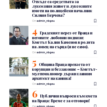
Откъде са средствата за
луксозния живот и луксозните
имоти на полицейски началник
Силвия Берчева?
От
admin_nbgeu
Градският нерез от Враца и
неговите любовни подвизи:
Кметът Калин Каменов в ролята
на ловец на сърца (и не само).
От
admin_nbgeu
Община Враца превзета от
корупция и беззаконие – Кметът-
мултимилионер държи главния
архитект на каишка!
От
admin_nbgeu
Публични въпроси към кмета
на Враца: Време е за отговори!
От
admin_nbgeu