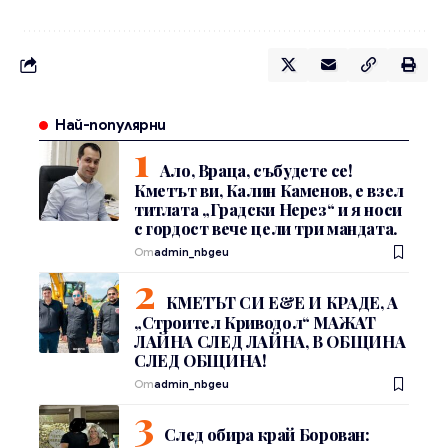
Най-популярни
Ало, Враца, събудете се!
Кметът ви, Калин Каменов, е взел
титлата „Градски Нерез“ и я носи
с гордост вече цели три мандата.
От
admin_nbgeu
КМЕТЪТ СИ Е&Е И КРАДЕ, А
„Строител Криводол“ МАЖАТ
ЛАЙНА СЛЕД ЛАЙНА, В ОБЩИНА
СЛЕД ОБЩИНА!
От
admin_nbgeu
След обира край Борован: