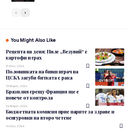
You Might Also Like
Рецепта на деня: Пиле „Везувий“ с
картофи и грах
ЛЮБОПИТНО
31 Юли, 2026
Половинката на бивш играч на
ЦСКА загуби битката с рака
ФУТБОЛ
25 Март, 2026
Бразилия срещу Франция ще е
повече от контрола
PR ZONE
26 Март, 2026
Бюджетната комисия прие парите за здраве и
осигуровки на второ четене
16 Юли, 2026