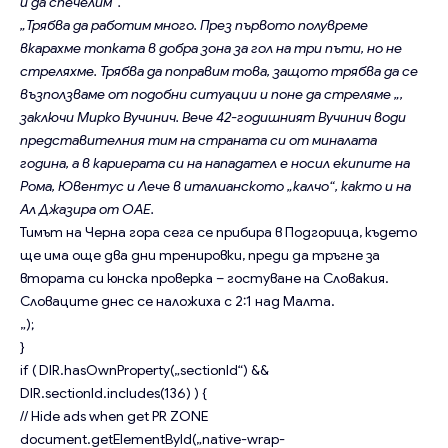
и да спечелим“.
„Трябва да работим много. През първото полувреме
вкарахме топката в добра зона за гол на три пъти, но не
стреляхме. Трябва да поправим това, защото трябва да се
възползваме от подобни ситуации и поне да стреляме „,
заключи Мирко Вучинич. Вече 42-годишният Вучинич води
представителния тим на страната си от миналата
година, а в кариерата си на нападател е носил екипите на
Рома, Ювентус и Лече в италианското „калчо“, както и на
Ал Джазира от ОАЕ.
Тимът на Черна гора сега се прибира в Подгорица, където
ще има още два дни тренировки, преди да тръгне за
втората си юнска проверка – гостуване на Словакия.
Словаците днес се наложиха с 2:1 над Малта.
„);
}
if ( DIR.hasOwnProperty(„sectionId“) &&
DIR.sectionId.includes(136) ) {
// Hide ads when get PR ZONE
document.getElementById(„native-wrap-