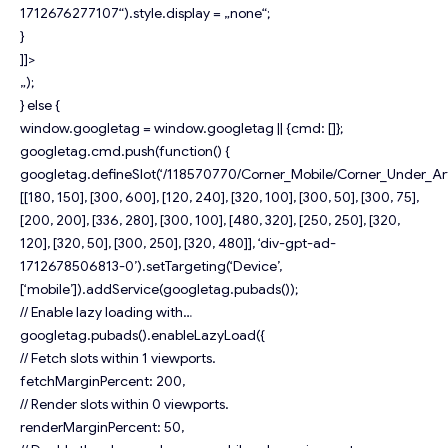
1712676277107“).style.display = „none“;
}
]]>
„);
} else {
window.googletag = window.googletag || {cmd: []};
googletag.cmd.push(function() {
googletag.defineSlot(‘/118570770/Corner_Mobile/Corner_Under_Arti
[[180, 150], [300, 600], [120, 240], [320, 100], [300, 50], [300, 75],
[200, 200], [336, 280], [300, 100], [480, 320], [250, 250], [320,
120], [320, 50], [300, 250], [320, 480]], ‘div-gpt-ad-
1712678506813-0’).setTargeting(‘Device’,
[‘mobile’]).addService(googletag.pubads());
// Enable lazy loading with…
googletag.pubads().enableLazyLoad({
// Fetch slots within 1 viewports.
fetchMarginPercent: 200,
// Render slots within 0 viewports.
renderMarginPercent: 50,