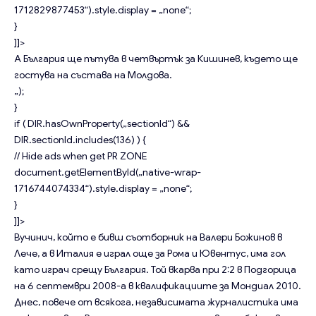
1712829877453“).style.display = „none“;
}
]]>
А България ще пътува в четвъртък за Кишинев, където ще
гостува на състава на Молдова.
„);
}
if ( DIR.hasOwnProperty(„sectionId“) &&
DIR.sectionId.includes(136) ) {
// Hide ads when get PR ZONE
document.getElementById(„native-wrap-
1716744074334“).style.display = „none“;
}
]]>
Вучинич, който е бивш съотборник на Валери Божинов в
Лече, а в Италия е играл още за Рома и Ювентус, има гол
като играч срещу България. Той вкарва при 2:2 в Подгорица
на 6 септември 2008-а в квалификациите за Мондиал 2010.
Днес, повече от всякога, независимата журналистика има