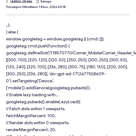
admin_nbgeu
Последно Обновено: 1 Юни, 2026 20:18
„);
} else {
window.googletag = window.googletag || {cmd: []};
googletag.cmd.push(function() {
googletag.defineSlot(‘/118570770/Corner_Mobile/Corner_Header_Mo
[[300, 100], [320, 120], [320, 50], [250, 250], [300, 250], [300, 50],
[120, 240], [320, 100], [336, 280], [300, 75], [180, 150], [200, 200],
[300, 250], [336, 280]], ‘div-gpt-ad-1712677558609-
0’).setTargeting(‘Device’,
[‘mobile’]).addService(googletag.pubads());
// Enable lazy loading with…
googletag.pubads().enableLazyLoad({
// Fetch slots within 1 viewports.
fetchMarginPercent: 100,
// Render slots within 0 viewports.
renderMarginPercent: 20,