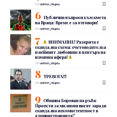
От
admin_nbgeu
Публични въпроси към кмета
на Враца: Време е за отговори!
От
admin_nbgeu
ВНИМАНИЕ! Разкрита е
скандална схема: счетоводителка
и нейният любовник в центъра на
измамна афера!
От
admin_nbgeu
ТРЕВОГА!!!
От
admin_nbgeu
Община Борован на ръба:
Проекти за милиони висят заради
скандална некомпетентност в
администрацията?