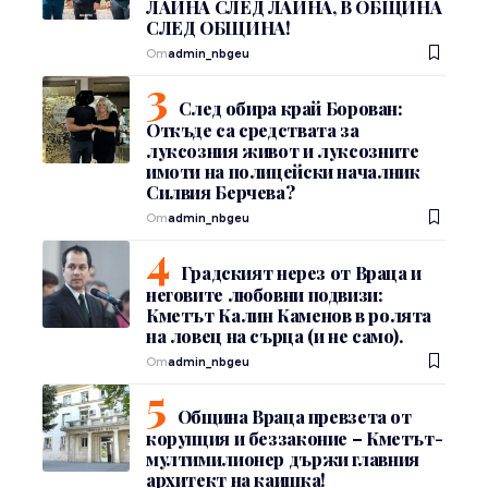
ЛАЙНА СЛЕД ЛАЙНА, В ОБЩИНА
СЛЕД ОБЩИНА!
От
admin_nbgeu
След обира край Борован:
Откъде са средствата за
луксозния живот и луксозните
имоти на полицейски началник
Силвия Берчева?
От
admin_nbgeu
Градският нерез от Враца и
неговите любовни подвизи:
Кметът Калин Каменов в ролята
на ловец на сърца (и не само).
От
admin_nbgeu
Община Враца превзета от
корупция и беззаконие – Кметът-
мултимилионер държи главния
архитект на каишка!