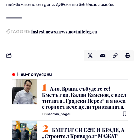
най-важното от деня, ДИРектно във вашия имейл.
TAGGED:
lastest news
news
novinitebg.eu
Най-популярни
Ало, Враца, събудете се!
Кметът ви, Калин Каменов, е взел
титлата „Градски Нерез“ и я носи
с гордост вече цели три мандата.
От
admin_nbgeu
КМЕТЪТ СИ Е&Е И КРАДЕ, А
„Строител Криводол“ МАЖАТ