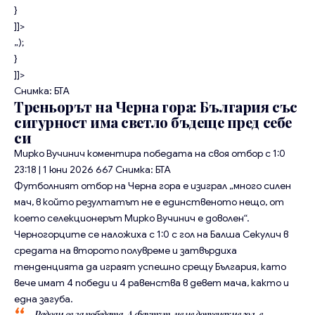
}
]]>
„);
}
]]>
Снимка: БТА
Треньорът на Черна гора: България със
сигурност има светло бъдеще пред себе
си
Мирко Вучинич коментира победата на своя отбор с 1:0
23:18 | 1 юни 2026
667
Снимка: БТА
Футболният отбор на Черна гора e изиграл „много силен
мач, в който резултатът не е единственото нещо, от
което селекционерът Мирко Вучинич е доволен“.
Черногорците се наложиха с 1:0 с гол на Балша Секулич в
средата на второто полувреме и затвърдиха
тенденцията да играят успешно срещу България, като
вече имат 4 победи и 4 равенства в девет мача, както и
една загуба.
„Радвам се за победата. А фактът, че не допуснахме гол, е