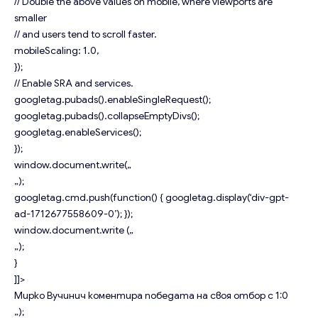
// Double the above values on mobile, where viewports are
smaller
// and users tend to scroll faster.
mobileScaling: 1.0,
});
// Enable SRA and services.
googletag.pubads().enableSingleRequest();
googletag.pubads().collapseEmptyDivs();
googletag.enableServices();
});
window.document.write(„
„);
googletag.cmd.push(function() { googletag.display(‘div-gpt-
ad-1712677558609-0’); });
window.document.write („
„);
}
]]>
Мирко Вучинич коментира победата на своя отбор с 1:0
„);