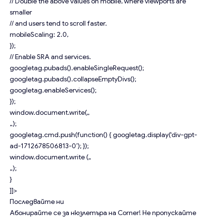
// Double the above values on mobile, where viewports are
smaller
// and users tend to scroll faster.
mobileScaling: 2.0,
});
// Enable SRA and services.
googletag.pubads().enableSingleRequest();
googletag.pubads().collapseEmptyDivs();
googletag.enableServices();
});
window.document.write(„
„);
googletag.cmd.push(function() { googletag.display(‘div-gpt-
ad-1712678506813-0’); });
window.document.write („
„);
}
]]>
Последвайте ни
Абонирайте се за нюзлетъра на Corner!
Не пропускайте