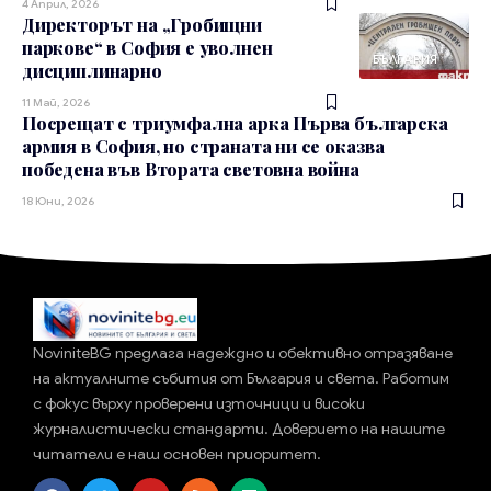
4 Април, 2026
Директорът на „Гробищни
паркове“ в София е уволнен
БЪЛГАРИЯ
дисциплинарно
11 Май, 2026
Посрещат с триумфална арка Първа българска
армия в София, но страната ни се оказва
победена във Втората световна война
18 Юни, 2026
NoviniteBG предлага надеждно и обективно отразяване
на актуалните събития от България и света. Работим
с фокус върху проверени източници и високи
журналистически стандарти. Доверието на нашите
читатели е наш основен приоритет.