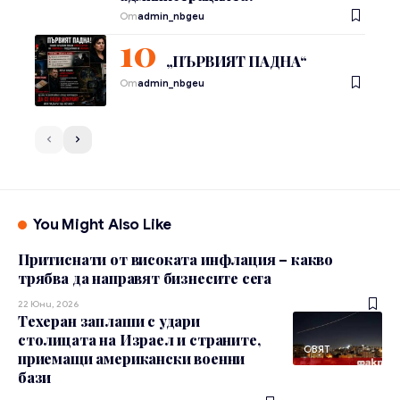
От
admin_nbgeu
„ПЪРВИЯТ ПАДНА“
От
admin_nbgeu
You Might Also Like
Притиснати от високата инфлация – какво
трябва да направят бизнесите сега
22 Юни, 2026
Техеран заплаши с удари
столицата на Израел и страните,
СВЯТ
приемащи американски военни
бази