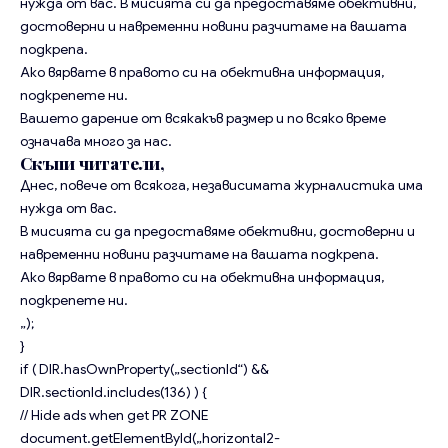
нужда от вас. В мисията си да предоставяме обективни,
достоверни и навременни новини разчитаме на вашата
подкрепа.
Ако вярвате в правото си на обективна информация,
подкрепете ни.
Вашето дарение от всякакъв размер и по всяко време
означава много за нас.
Скъпи читатели,
Днес, повече от всякога, независимата журналистика има
нужда от вас.
В мисията си да предоставяме обективни, достоверни и
навременни новини разчитаме на вашата подкрепа.
Ако вярвате в правото си на обективна информация,
подкрепете ни.
„);
}
if ( DIR.hasOwnProperty(„sectionId“) &&
DIR.sectionId.includes(136) ) {
// Hide ads when get PR ZONE
document.getElementById(„horizontal2-