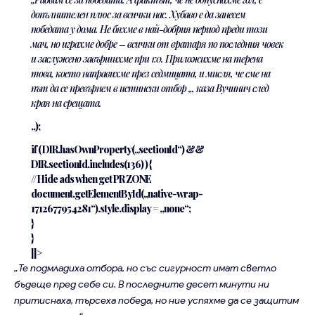
допълнителен плюс за всички нас. Хубаво е да занесем
победата у дома. Не бяхме в най-добрия период преди този
мач, но играхме добре – всички от вратаря по последния човек
и заслужено завършихме при 1:0. Приложихме на терена
това, което направихме през седмицата, и мисля, че сме на
път да се превърнем в истински отбор „, каза Вучинич след
края на срещата.
„);
if ( DIR.hasOwnProperty(„sectionId“) &&
DIR.sectionId.includes(136) ) {
// Hide ads when get PR ZONE
document.getElementById(„native-wrap-
1712677954281“).style.display = „none“;
}
}
]]>
„Те подмладиха отбора, но със сигурност имат светло
бъдеще пред себе си. В последните десет минути ни
притиснаха, търсеха победа, но ние успяхме да се защитим