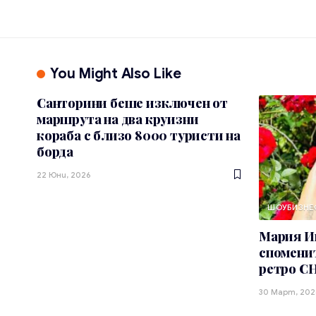
You Might Also Like
Санторини беше изключен от
маршрута на два круизни
кораба с близо 8000 туристи на
борда
22 Юни, 2026
ШОУБИЗНЕ
Мария Иг
споменит
ретро 
30 Март, 202