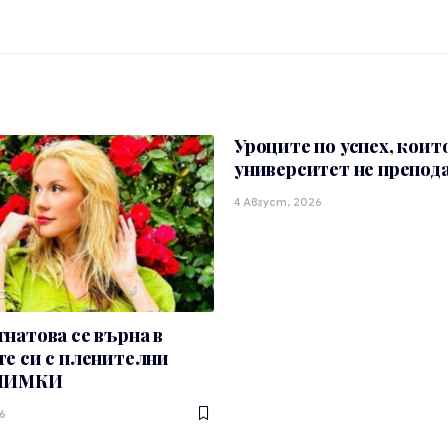
Уроците по успех, коит
университет не препод
4 Август, 2026
С
натова се върна в
е си с пленителни
СНИМКИ
6