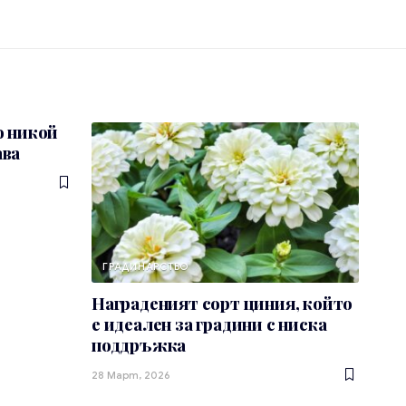
о никой
ава
ГРАДИНАРСТВО
Награденият сорт циния, който
е идеален за градини с ниска
поддръжка
28 Март, 2026