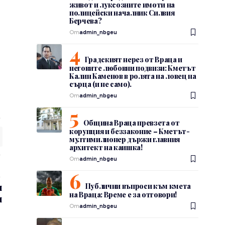
живот и луксозните имоти на
полицейски началник Силвия
Берчева?
От
admin_nbgeu
Градският нерез от Враца и
неговите любовни подвизи: Кметът
Калин Каменов в ролята на ловец на
сърца (и не само).
От
admin_nbgeu
Община Враца превзета от
корупция и беззаконие – Кметът-
мултимилионер държи главния
архитект на каишка!
От
admin_nbgeu
и
Публични въпроси към кмета
на Враца: Време е за отговори!
и
От
admin_nbgeu