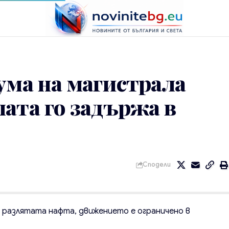
ума на магистрала
ата го задържа в
Сподели
е разлятата нафта, движението е ограничено в