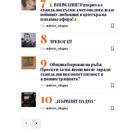
ВНИМАНИЕ! Разкрита е
скандална схема: счетоводителка и
нейният любовник в центъра на
измамна афера!
От
admin_nbgeu
ТРЕВОГА!!!
От
admin_nbgeu
Община Борован на ръба:
Проекти за милиони висят заради
скандална некомпетентност в
администрацията?
От
admin_nbgeu
„ПЪРВИЯТ ПАДНА“
От
admin_nbgeu