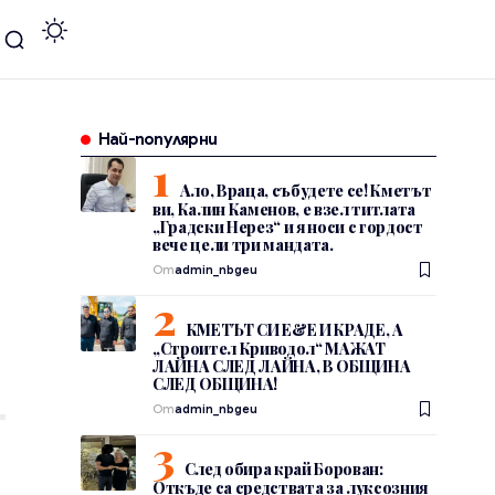
Най-популярни
Ало, Враца, събудете се! Кметът
ви, Калин Каменов, е взел титлата
„Градски Нерез“ и я носи с гордост
вече цели три мандата.
От
admin_nbgeu
КМЕТЪТ СИ Е&Е И КРАДЕ, А
„Строител Криводол“ МАЖАТ
ЛАЙНА СЛЕД ЛАЙНА, В ОБЩИНА
СЛЕД ОБЩИНА!
От
admin_nbgeu
След обира край Борован:
Откъде са средствата за луксозния