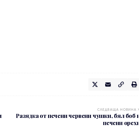
СЛЕДВАЩА НОВИНА
и
Разядка от печени червени чушки, бял боб 
печени орех