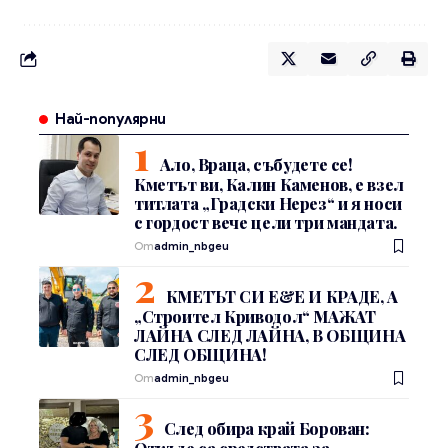
Най-популярни
Ало, Враца, събудете се!
Кметът ви, Калин Каменов, е взел
титлата „Градски Нерез“ и я носи
с гордост вече цели три мандата.
От
admin_nbgeu
КМЕТЪТ СИ Е&Е И КРАДЕ, А
„Строител Криводол“ МАЖАТ
ЛАЙНА СЛЕД ЛАЙНА, В ОБЩИНА
СЛЕД ОБЩИНА!
От
admin_nbgeu
След обира край Борован: