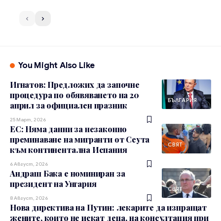
You Might Also Like
Игнатов: Предложих да започне
процедура по обявяването на 20
БЪЛГАРИЯ
април за официален празник
25 Март, 2026
ЕС: Няма данни за незаконно
преминаване на мигранти от Сеута
СВЯТ
към континентална Испания
6 Август, 2026
Андраш Бака е номиниран за
президент на Унгария
СВЯТ
8 Август, 2026
Нова директива на Путин: лекарите да изпращат
жените, които не искат деца, на консултация при