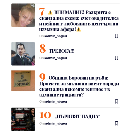
ВНИМАНИЕ! Разкрита е
скандална схема: счетоводителка
и нейният любовник в центъра на
измамна афера!
От
admin_nbgeu
ТРЕВОГА!!!
От
admin_nbgeu
Община Борован на ръба:
Проекти за милиони висят заради
скандална некомпетентност в
администрацията?
От
admin_nbgeu
„ПЪРВИЯТ ПАДНА“
От
admin_nbgeu