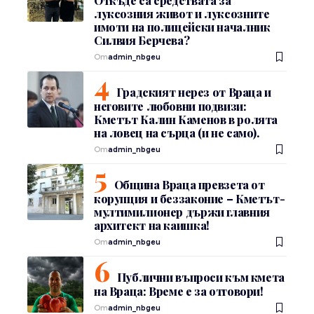
Откъде са средствата за
луксозния живот и луксозните
имоти на полицейски началник
Силвия Берчева?
От
admin_nbgeu
Градският нерез от Враца и
неговите любовни подвизи:
Кметът Калин Каменов в ролята
на ловец на сърца (и не само).
От
admin_nbgeu
Община Враца превзета от
корупция и беззаконие – Кметът-
мултимилионер държи главния
архитект на каишка!
От
admin_nbgeu
Публични въпроси към кмета
на Враца: Време е за отговори!
От
admin_nbgeu