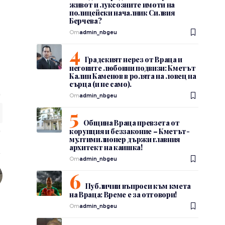
живот и луксозните имоти на
полицейски началник Силвия
Берчева?
От
admin_nbgeu
Градският нерез от Враца и
неговите любовни подвизи: Кметът
Калин Каменов в ролята на ловец на
сърца (и не само).
От
admin_nbgeu
Община Враца превзета от
корупция и беззаконие – Кметът-
мултимилионер държи главния
архитект на каишка!
От
admin_nbgeu
Публични въпроси към кмета
на Враца: Време е за отговори!
От
admin_nbgeu