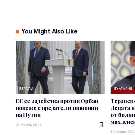
You Might Also Like
ЕВРОПА
БЪЛГАРИЯ
ЕС се задейства против Орбан
Терзиев 
понеже е предател и шпионин
Децата н
на Путин
от болни
махленс
23 Март, 2026
30 Март, 202