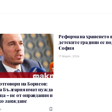
Реформа на храненето 
детските градини се по
София
17 Март, 2026
отговори на Борисов:
а България имат нужда
ца – не от оправдания и
ко заяждане
6