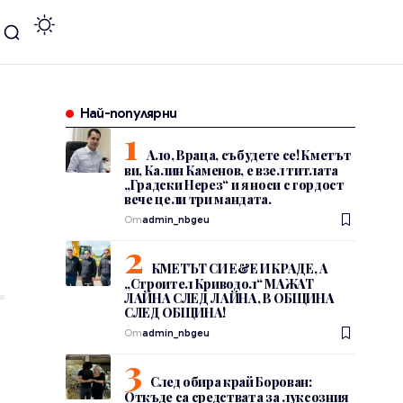
Най-популярни
Ало, Враца, събудете се! Кметът
ви, Калин Каменов, е взел титлата
„Градски Нерез“ и я носи с гордост
вече цели три мандата.
От
admin_nbgeu
КМЕТЪТ СИ Е&Е И КРАДЕ, А
„Строител Криводол“ МАЖАТ
ЛАЙНА СЛЕД ЛАЙНА, В ОБЩИНА
СЛЕД ОБЩИНА!
От
admin_nbgeu
След обира край Борован:
Откъде са средствата за луксозния