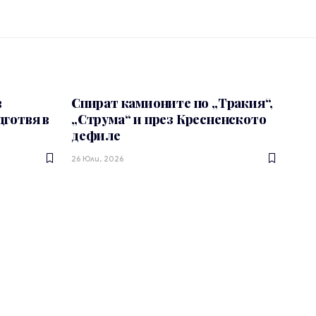
в
Спират камионите по „Тракия“,
дготвя в
„Струма“ и през Кресненското
дефиле
26 Юли, 2026