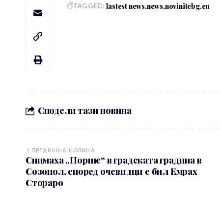
TAGGED:
lastest news
news
novinitebg.eu
Сподели тази новина
ПРЕДИШНА НОВИНА
Снимаха „Порше“ в градската градина в
Созопол, според очевидци е бил Емрах
Стораро