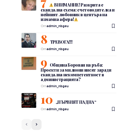
ВНИМАНИЕ! Разкрита е
скандална схема: счетоводителка и
нейният любовник в центъра на
измамна афера!
От
admin_nbgeu
ТРЕВОГА!!!
От
admin_nbgeu
Община Борован на ръба:
Проекти за милиони висят заради
скандална некомпетентност в
администрацията?
От
admin_nbgeu
„ПЪРВИЯТ ПАДНА“
От
admin_nbgeu