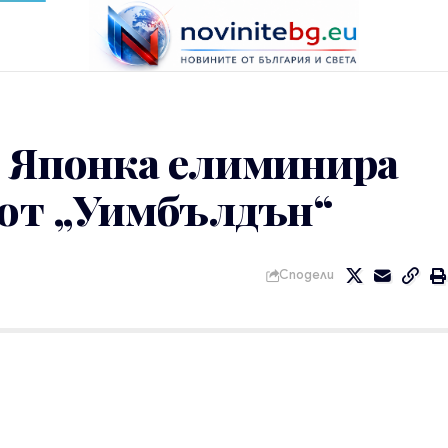
: Японка елиминира
1 от „Уимбълдън“
Сподели