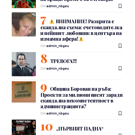
От
admin_nbgeu
ВНИМАНИЕ! Разкрита е
скандална схема: счетоводителка
и нейният любовник в центъра на
измамна афера!
От
admin_nbgeu
ТРЕВОГА!!!
От
admin_nbgeu
Община Борован на ръба:
Проекти за милиони висят заради
скандална некомпетентност в
администрацията?
От
admin_nbgeu
„ПЪРВИЯТ ПАДНА“