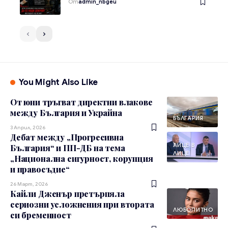
От
admin_nbgeu
You Might Also Like
От юни тръгват директни влакове
между България и Украйна
БЪЛГАРИЯ
3 Април, 2026
Дебат между „Прогресивна
ЛИЦЕ В
България“ и ПП-ДБ на тема
ЛИЦЕ
„Национална сигурност, корупция
и правосъдие“
26 Март, 2026
Кайли Дженър претърпяла
сериозни усложнения при втората
ЛЮБОПИТНО
си бременност