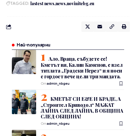
TAGGED:
lastest news
news
novinitebg.eu
Най-популярни
Ало, Враца, събудете се!
Кметът ви, Калин Каменов, е взел
титлата „Градски Нерез“ и я носи
с гордост вече цели три мандата.
От
admin_nbgeu
КМЕТЪТ СИ Е&Е И КРАДЕ, А
„Строител Криводол“ МАЖАТ
ЛАЙНА СЛЕД ЛАЙНА, В ОБЩИНА
СЛЕД ОБЩИНА!
От
admin_nbgeu