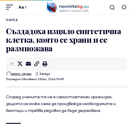
Aa
НАУКА
Създадоха изцяло синтетична
клетка, която се храни и се
размножава
admin_nbgeu
Последно Обновено: 5 Юли, 2026 10:49
Според учените тя не е самостоятелен организъм,
защото не може сама да произвежда необходимите ѝ
белтъци и трябва редовно да бъде захранвана