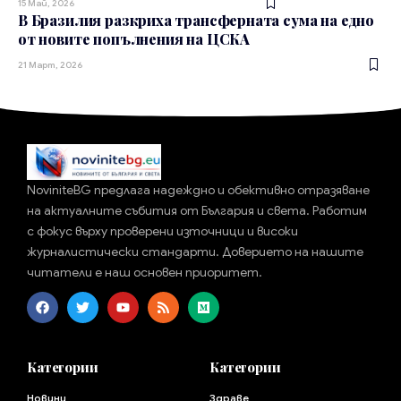
15 Май, 2026
В Бразилия разкриха трансферната сума на едно
от новите попълнения на ЦСКА
21 Март, 2026
NoviniteBG предлага надеждно и обективно отразяване
на актуалните събития от България и света. Работим
с фокус върху проверени източници и високи
журналистически стандарти. Доверието на нашите
читатели е наш основен приоритет.
Категории
Категории
Новини
Здраве