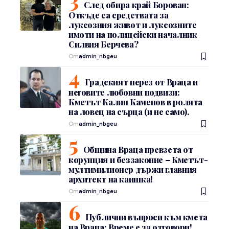
След обира край Борован:
Откъде са средствата за
луксозния живот и луксозните
имоти на полицейски началник
Силвия Берчева?
От
admin_nbgeu
Градският нерез от Враца и
неговите любовни подвизи:
Кметът Калин Каменов в ролята
на ловец на сърца (и не само).
От
admin_nbgeu
Община Враца превзета от
корупция и беззаконие – Кметът-
мултимилионер държи главния
архитект на каишка!
От
admin_nbgeu
Публични въпроси към кмета
на Враца: Време е за отговори!