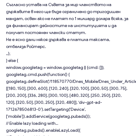
Съгласно устава на Съвета за мир членството на
държавите в него ще бъде ограничено до тригодишен
мандат, освен ако не платят по 1 милиард долара всяка, за
да финансират дейностите на институцията и да
получат постоянен членски статут.
Не е ясно дали някоя държава е платила таксата,
отбеляза Ройтерс.
„);
} else {
window.googletag = window.googletag || {cmd: []};
googletag.cmd.push(function() {
googletag.defineSlot(‘/118570770/Dnes_Mobile/Dnes_Under_Article
[[180, 150], [300, 600], [120, 240], [320, 100], [300, 50], [300, 75],
[200, 200], [336, 280], [300, 100], [480, 320], [250, 250], [320,
120], [320, 50], [300, 250], [320, 480]], ‘div-gpt-ad-
1712678506813-0’).setTargeting(‘Device’,
[‘mobile’]).addService(googletag.pubads());
// Enable lazy loading with…
googletag.pubads().enableLazyLoad({