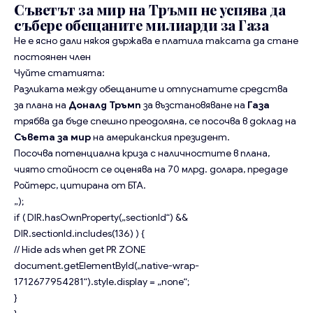
Съветът за мир на Тръмп не успява да
събере обещаните милиарди за Газа
Не е ясно дали някоя държава е платила таксата да стане
постоянен член
Чуйте статията:
Разликата между обещаните и отпуснатите средства
за плана на
Доналд Тръмп
за възстановяване на
Газа
трябва да бъде спешно преодоляна, се посочва в доклад на
Съвета за мир
на американския президент.
Посочва потенциална криза с наличностите в плана,
чиято стойност се оценява на 70 млрд. долара, предаде
Ройтерс, цитирана от БТА.
„);
if ( DIR.hasOwnProperty(„sectionId“) &&
DIR.sectionId.includes(136) ) {
// Hide ads when get PR ZONE
document.getElementById(„native-wrap-
1712677954281“).style.display = „none“;
}