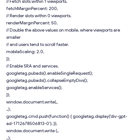
// Fetch slots within 1 viewports.
fetchMarginPercent: 200,
// Render slots within 0 viewports.
renderMarginPercent: 50,
// Double the above values on mobile, where viewports are
smaller
// and users tend to scroll faster.
mobileScaling: 2.0,
});
// Enable SRA and services.
googletag.pubads().enableSingleRequest();
googletag.pubads().collapseEmptyDivs();
googletag.enableServices();
});
window.document.write(„
„);
googletag.cmd.push(function() { googletag.display(‘div-gpt-
ad-1712678506813-0’); });
window.document.write („
„);