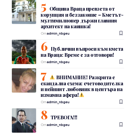
Община Враца превзета от
корупция и беззаконие – Кметът-
мултимилионер държи главния
архитект на каишка!
От
admin_nbgeu
Публични въпроси към кмета
на Враца: Време е за отговори!
От
admin_nbgeu
ВНИМАНИЕ! Разкрита е
скандална схема: счетоводителка
и нейният любовник в центъра на
измамна афера!
От
admin_nbgeu
ТРЕВОГА!!!
От
admin_nbgeu