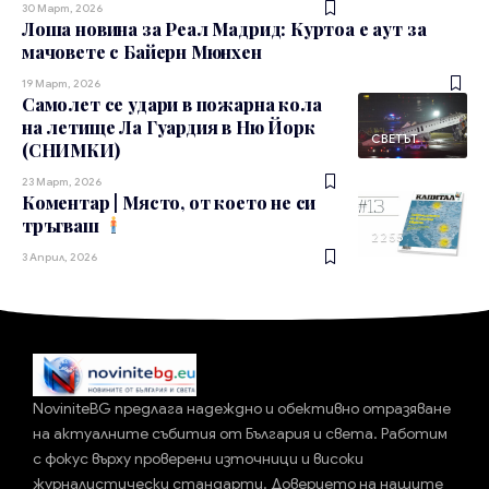
30 Март, 2026
Лоша новина за Реал Мадрид: Куртоа е аут за
мачовете с Байерн Мюнхен
19 Март, 2026
Самолет се удари в пожарна кола
на летище Ла Гуардия в Ню Йорк
СВЕТЪТ
(СНИМКИ)
23 Март, 2026
Коментар | Място, от което не си
тръгваш
2255
3 Април, 2026
NoviniteBG предлага надеждно и обективно отразяване
на актуалните събития от България и света. Работим
с фокус върху проверени източници и високи
журналистически стандарти. Доверието на нашите