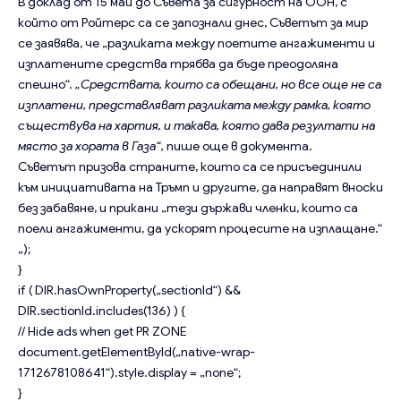
В доклад от 15 май до Съвета за сигурност на ООН, с
който от Ройтерс са се запознали днес, Съветът за мир
се заявява, че „разликата между поетите ангажименти и
изплатените средства трябва да бъде преодоляна
спешно“.
„Средствата, които са обещани, но все още не са
изплатени, представляват разликата между рамка, която
съществува на хартия, и такава, която дава резултати на
място за хората в Газа“,
пише още в документа.
Съветът призова страните, които са се присъединили
към инициативата на Тръмп и другите, да направят вноски
без забавяне, и прикани „тези държави членки, които са
поели ангажименти, да ускорят процесите на изплащане.“
„);
}
if ( DIR.hasOwnProperty(„sectionId“) &&
DIR.sectionId.includes(136) ) {
// Hide ads when get PR ZONE
document.getElementById(„native-wrap-
1712678108641“).style.display = „none“;
}