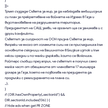
}
]]>
Тръмп създаде Съвета за мир, за да наблюдава амбициозния
си план за прекратяване на войната на Израел в Газа и
възстановяване на разрушената територия.
Президентът на САЩ заяви, че органът ще се занимава и с
други конфликти.
Съветът за сигурност на ООН призна Съвета за мир,
въпреки че много от големите сили не се присъединиха към
основните съюзници на Вашингтон в Близкия изток и към
някои средни и по-малки държави, които се включиха.
Ройтерс съобщи през април, че съветът е получил само
малка част от обещаните от членовете 17 милиарда
долара за Газа, което не позволява на президента да
продължи с реализирането на плана си.
„);
}
if ( DIR.hasOwnProperty(„sectionId“) &&
DIR.sectionId.includes(136) ) {
// Hide ads when get PR ZONE