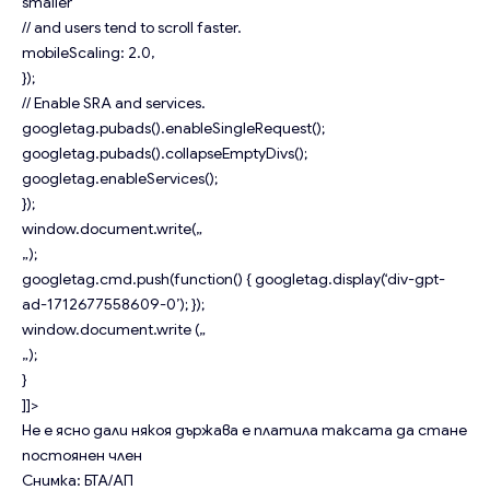
smaller
// and users tend to scroll faster.
mobileScaling: 2.0,
});
// Enable SRA and services.
googletag.pubads().enableSingleRequest();
googletag.pubads().collapseEmptyDivs();
googletag.enableServices();
});
window.document.write(„
„);
googletag.cmd.push(function() { googletag.display(‘div-gpt-
ad-1712677558609-0’); });
window.document.write („
„);
}
]]>
Не е ясно дали някоя държава е платила таксата да стане
постоянен член
Снимка: БТА/АП