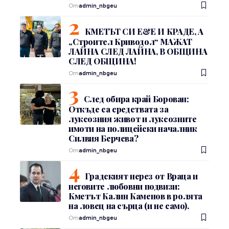
От
admin_nbgeu
КМЕТЪТ СИ Е&Е И КРАДЕ, А
„Строител Криводол“ МАЖАТ
ЛАЙНА СЛЕД ЛАЙНА, В ОБЩИНА
СЛЕД ОБЩИНА!
От
admin_nbgeu
След обира край Борован:
Откъде са средствата за
луксозния живот и луксозните
имоти на полицейски началник
Силвия Берчева?
От
admin_nbgeu
Градският нерез от Враца и
неговите любовни подвизи:
Кметът Калин Каменов в ролята
на ловец на сърца (и не само).
От
admin_nbgeu