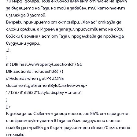
70 млрд. долара. Това е ключов елемент от плана на Тръмп
за бъдещето на Газа, но той е забавен, тъй като планът
изглежда в застой.
Въпреки примирието от октомври, „Хамас“ отказва да
сложи оръжие, а Израел е запазил присъствието на свои
войски в голяма част от Газа и продължава да провежда
въздушни удари.
„);
}
if ( DIR.hasOwnProperty(„sectionId“) &&
DIR.sectionId.includes(136) ) {
// Hide ads when get PR ZONE
document.getElementById(„native-wrap-
1712678163822“).style.display = „none“;
}
]]>
В доклада си Съветът за мир посочи, че 85% от сградите
и инфраструктурата в Газа са били разрушени и че се
очаква да трябва да бъдат разчистени около 70 млн. тона
отломки.