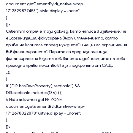
document.getElementById(„native-wrap-
1712829877453“).style.display = „none“;
}
]]>
Съветът отрече този доклад, като написа в изявление, че
е „организация, фокусирана върху изпълнението, която
привлича капитал според нуждите“ и че „няма ограничения
във финансирането“. Парите са предназначени за
финансиране на възстановяването и дейностите на ново
преходно правителство в Газа, подкрепяно от САЩ.
„);
}
if ( DIR.hasOwnProperty(„sectionId“) &&
DIR.sectionId.includes(136) ) {
// Hide ads when get PR ZONE
document.getElementById(„native-wrap-
1712678022878“).style.display = „none“;
}
]]>