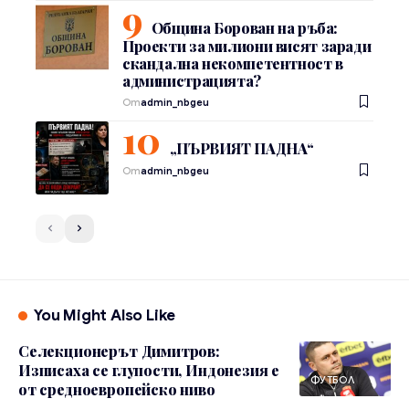
Община Борован на ръба:
Проекти за милиони висят заради
скандална некомпетентност в
администрацията?
От
admin_nbgeu
„ПЪРВИЯТ ПАДНА“
От
admin_nbgeu
You Might Also Like
Селекционерът Димитров:
Изписаха се глупости, Индонезия е
ФУТБОЛ
от средноевропейско ниво