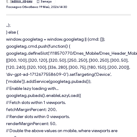
admin_nbgeu
Последно Обновено: 19 Май, 2026 14:30
„);
} else {
window.googletag = window.googletag || {cmd: []};
googletag.cmd.push(function() {
googletag.defineSlot(‘/118570770/Dnes_Mobile/Dnes_Header_Mobil
[[300, 100], [320, 120], [320, 50], [250, 250], [300, 250], [300, 50],
[120, 240], [320, 100], [336, 280], [300, 75], [180, 150], [200, 200]],
‘div-gpt-ad-1712677558609-0’).setTargeting(‘Device’,
[‘mobile’]).addService(googletag.pubads());
// Enable lazy loading with…
googletag.pubads().enableLazyLoad({
// Fetch slots within 1 viewports.
fetchMarginPercent: 200,
// Render slots within 0 viewports.
renderMarginPercent: 50,
// Double the above values on mobile, where viewports are