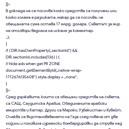
]]>
В доклада не се посочва колко средства са получени или
колко голяма е разликата, макар да се посочва, че
обещаната сума остава 17 млрд. долара. Съветът за мир
не отговори веднага на искане за коментар.
„);
}
if ( DIR.hasOwnProperty(„sectionId“) &&
DIR.sectionId.includes(136) ) {
// Hide ads when get PR ZONE
document.getElementById(„native-wrap-
1712676135608“).style.display = „none“;
}
]]>
Сред държавите, които са обещали средства на съвета,
са САЩ, Саудитска Арабия, Обединените арабски
емирства и Катар. Други са Мароко, Узбекистан и Кувейт.
Очаква се възстановяването на Газа след повече от две
години и половина израелски бомбардировки да струва над