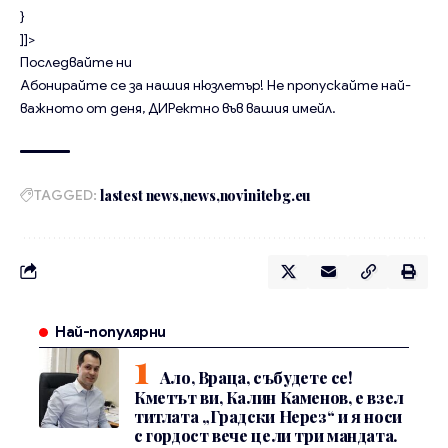
}
]]>
Последвайте ни
Абонирайте се за нашия нюзлетър!
Не пропускайте най-
важното от деня, ДИРектно във вашия имейл.
TAGGED:
lastest news
news
novinitebg.eu
Най-популярни
Ало, Враца, събудете се!
Кметът ви, Калин Каменов, е взел
титлата „Градски Нерез“ и я носи
с гордост вече цели три мандата.