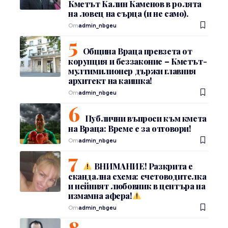
Кметът Калин Каменов в ролята
на ловец на сърца (и не само).
От
admin_nbgeu
Община Враца превзета от
корупция и беззаконие – Кметът-
мултимилионер държи главния
архитект на каишка!
От
admin_nbgeu
Публични въпроси към кмета
на Враца: Време е за отговори!
От
admin_nbgeu
ВНИМАНИЕ! Разкрита е
скандална схема: счетоводителка
и нейният любовник в центъра на
измамна афера!
От
admin_nbgeu