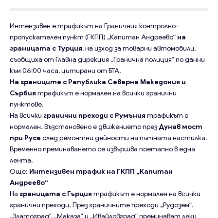
Интензивен е
трафикът
на Граничния контролно-
пропускателен пункт (ГКПП) „Капитан Андреево“
на
границата с Турция
, на изход за товарни автомобили,
съобщиха от Главна дирекция „Гранична полиция“ по данни
към 06:00 часа, цитирани от БТА.
На границите с Република Северна Македония и
Сърбия
трафикът е нормален на всички гранични
пунктове.
На всички
гранични преходи с Румъния
трафикът е
нормален. Възстановено е движението през
Дунав мост
при Русе
след ремонтни дейности на пътната настилка.
Временно преминаването се извършва поетапно в една
лента.
Още:
Интензивен трафик на ГКПП „Капитан
Андреево“
На
границата с Гърция
трафикът е нормален на всички
гранични преходи. През граничните преходи „Рудозем“,
„Златоград“, „Маказа“ и „Ивайловград“ преминават леки