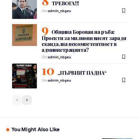
ТРЕВОГА!!!
От
admin_nbgeu
Община Борован на ръба:
Проекти за милиони висят заради
скандална некомпетентност в
администрацията?
От
admin_nbgeu
„ПЪРВИЯТ ПАДНА“
От
admin_nbgeu
You Might Also Like