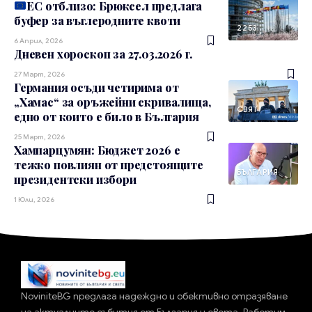
ЕС отблизо: Брюксел предлага
буфер за въглеродните квоти
2253
6 Април, 2026
Дневен хороскоп за 27.03.2026 г.
27 Март, 2026
Германия осъди четирима от
„Хамас“ за оръжейни скривалища,
СВЯТ
едно от които е било в България
25 Март, 2026
Хампарцумян: Бюджет 2026 е
тежко повлиян от предстоящите
БЪЛГАРИЯ
президентски избори
1 Юли, 2026
NoviniteBG предлага надеждно и обективно отразяване