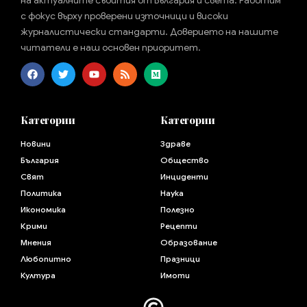
на актуалните събития от България и света. Работим
с фокус върху проверени източници и високи
журналистически стандарти. Доверието на нашите
читатели е наш основен приоритет.
Категории
Категории
Новини
Здраве
България
Общество
Свят
Инциденти
Политика
Наука
Икономика
Полезно
Крими
Рецепти
Мнения
Образование
Любопитно
Празници
Култура
Имоти