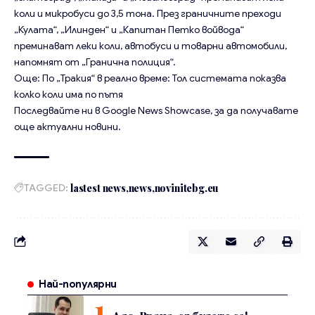
коли и микробуси до 3,5 тона. През граничните преходи
„Кулата“, „Илинден“ и „Капитан Петко войвода“
преминават леки коли, автобуси и товарни автомобили,
напомнят от „Гранична полиция“.
Още:
По „Тракия“ в реално време: Тол системата показва
колко коли има по пътя
Последвайте ни в
Google News Showcase
, за да получавате
още актуални новини.
TAGGED:
lastest news
news
novinitebg.eu
Най-популярни