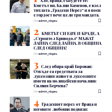
Ало, Враца, събудете се!
Кметът ви, Калин Каменов, е взел
титлата „Градски Нерез“ и я носи
с гордост вече цели три мандата.
От
admin_nbgeu
КМЕТЪТ СИ Е&Е И КРАДЕ, А
„Строител Криводол“ МАЖАТ
ЛАЙНА СЛЕД ЛАЙНА, В ОБЩИНА
СЛЕД ОБЩИНА!
От
admin_nbgeu
След обира край Борован:
Откъде са средствата за
луксозния живот и луксозните
имоти на полицейски началник
Силвия Берчева?
От
admin_nbgeu
Градският нерез от Враца и
неговите любовни подвизи: