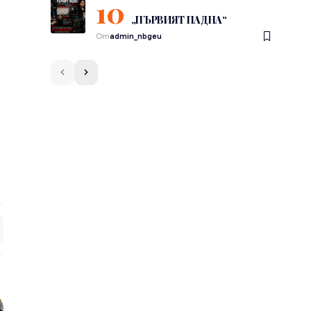
„ПЪРВИЯТ ПАДНА“
От
admin_nbgeu