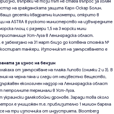
иозно, въпреки че този път не става въпрос за голям
нистър на гражданската защита Карл-Оскар Болин.
иващо десетки квадратни километри, открито в
ци на ASTRA в руското министерство на извънредните
орска площ с размери 1,5 на 3 морски мили
а пристанище Уст-Луга в Ленинградска област.
 забелязано на 31 март близо до котвена стоянка №
 акостират танкери. Източникът на замърсяването е
раната за износ на бензин
лакаха от замърсяване на плажа Липово (снимки 2 и 3). В
ния на черна пяна и следи от неизвестно вещество,
държавен екологичен надзор на Ленинградска област
 от петролните терминали в Уст-Луга.
т украински далекобойни дронове. Заради това около
петрол е унищожен т.е. приблизително 1 милион барела
и се на три източника от индустрията. Bloomberg