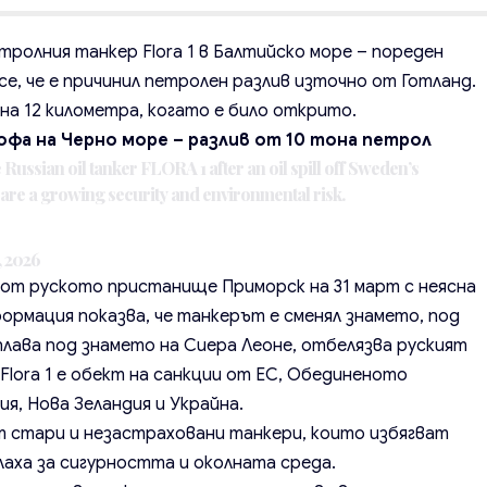
ролния танкер Flora 1 в Балтийско море – пореден
се, че е причинил петролен разлив източно от Готланд.
на 12 километра, когато е било открито.
офа на Черно море – разлив от 10 тона петрол
Russian oil tanker FLORA 1 after an oil spill off Sweden’s
s are a growing security and environmental risk.
, 2026
вал от руското пристанище Приморск на 31 март с неясна
рмация показва, че танкерът е сменял знамето, под
 плава под знамето на Сиера Леоне, отбелязва руският
Flora 1 е обект на санкции от ЕС, Обединеното
я, Нова Зеландия и Украйна.
т стари и незастраховани танкери, които избягват
лаха за сигурността и околната среда.