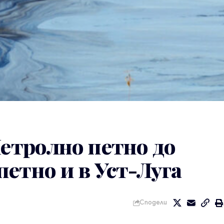
Петролно петно до
етно и в Уст-Луга
Сподели