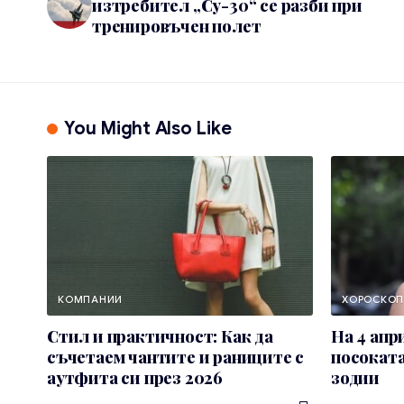
изтребител „Су-30“ се разби при
тренировъчен полет
You Might Also Like
КОМПАНИИ
ХОРОСКО
Стил и практичност: Как да
На 4 апр
съчетаем чантите и раниците с
посоката
аутфита си през 2026
зодии