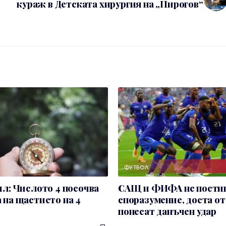
кураж в Детската хирургия на „Пирогов“
П
ФУТБОЛ
ил: Числото 4 посочва
САЩ и ФИФА не пости
 на щастието на 4
споразумение, доста о
понесат данъчен удар