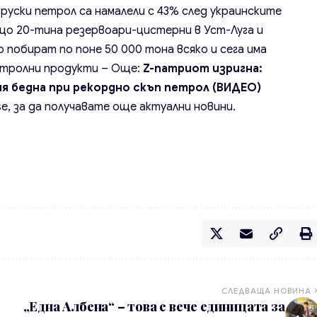
руски петрол са намалели с 43% след украинските
що 20-тина резервоари-цистерни в Уст-Луга и
 побират по поне 50 000 тона всяко и сега има
петролни продукти – Още:
Z-патриот изригна:
я бедна при рекордно скъп петрол (ВИДЕО)
se
, за да получавате още актуални новини.
СЛЕДВАЩА НОВИНА
„Една Албена“ – това е вече единицата за