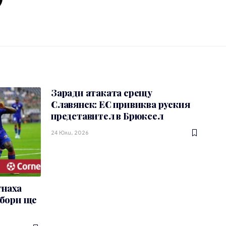
Заради атаката срещу
Славянск: ЕС привиква руския
представител в Брюксел
24 Юли, 2026
гнаха
тбори ще