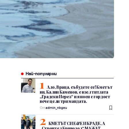
Най-популярни
Ало, Враца, събудете се! Кметът
ви, Калин Каменов, е взел титлата
„Градски Нерез“ и я носи с гордост
вече цели три мандата.
От
admin_nbgeu
КМЕТЪТ СИ Е&Е И КРАДЕ, А
„Строител Криводол“ МАЖАТ