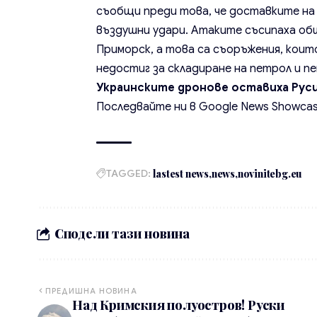
съобщи преди това, че доставките на 
въздушни удари. Атаките съсипаха об
Приморск, а това са съоръжения, които
недостиг за складиране на петрол и 
Украинските дронове оставиха Руси
Последвайте ни в
Google News Showca
TAGGED:
lastest news
news
novinitebg.eu
Сподели тази новина
ПРЕДИШНА НОВИНА
Над Кримския полуостров! Руски