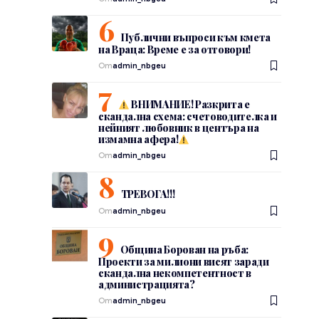
Публични въпроси към кмета
на Враца: Време е за отговори!
От
admin_nbgeu
ВНИМАНИЕ! Разкрита е
скандална схема: счетоводителка и
нейният любовник в центъра на
измамна афера!
От
admin_nbgeu
ТРЕВОГА!!!
От
admin_nbgeu
Община Борован на ръба:
Проекти за милиони висят заради
скандална некомпетентност в
администрацията?
От
admin_nbgeu