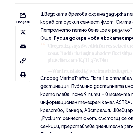
Шведската брегова охрана задържа пет
кораб от руския сенчест флот. Смята 
Сподели
Петролното петно вече „се е разляло“ 
Още:
Русия докара нова екокатастр
Visegrad24 says Swedish forces seized the 
coast. It adds that aging shadow fleet ship
pic.twitter.com/K4RLgFwDku
— WarTranslated (@wartranslated)
April 3
Според MarineTraffic, Flora 1 е отпла
дестинация. Публично достъпната инфо
което плава, поне 9 пъти – в момента
информационен телеграм канал ASTRA. 
кралство, Канада, Австралия, Швейцари
„Руският сенчест флот, състоящ се о
санкции, представлява значителна зап