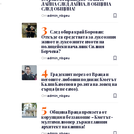
ЛАЙНА СЛЕД ЛАЙНА, В ОБЩИНА
СЛЕД ОБЩИНА!
От
admin_nbgeu
След обира край Борован:
Откъде са средствата за луксозния
живот и луксозните имоти на
полицейски началник Силвия
Берчева?
От
admin_nbgeu
Градският нерез от Враца и
неговите любовни подвизи: Кметът
Калин Каменов в ролята на ловец на
сърца (и не само).
От
admin_nbgeu
Община Враца превзета от
корупция и беззаконие – Кметът-
мултимилионер държи главния
архитект на каишка!
От
admin_nbgeu