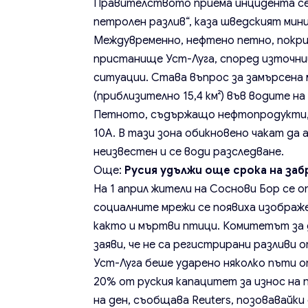
Правителството приема инцидента сер
петролен разлив“, каза шведският ми
Междувременно, нефтено петно, покр
пристанище Уст-Луга, според източни
ситуации. Става въпрос за замърсена м
(приблизително 15,4 км²) във водите н
Петното, съдържащо нефтопродукти, е
10А. В тази зона обикновено чакат да
неизвестен и се води разследване.
Още:
Русия удължи още срока на заб
На 1 април жители на Соснови Бор се оп
социалните мрежи се появиха изображе
както и мъртви птици. Комитетът за 
заяви, че не са регистрирани разливи
Уст-Луга беше ударено няколко пъти о
20% от руския капацитет за износ на 
на ден, съобщава Reuters, позовавайк