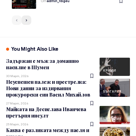
От
admin_nbgeu
You Might Also Like
Задържан е мъж за домашно
насилие в Шумен
КРИМИ
30 Март, 2026
Неуспешен палеж и престрелка:
Нови данни за издирвания
БЪЛГАРИЯ
прокурорски син Васил Михайлов
27 Март, 2026
Майката на Десислава Иванчева
претърпя инсулт
БЪЛГАРИЯ
25 Март, 2026
Каква е разликата между паеля и