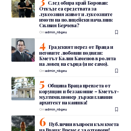
След обира край Борован:
Откъде са средствата за
луксозния живот и луксозните
имоти на полицейски началник
Силвия Берчева?
От
admin_nbgeu
Градският нерез от Враца и
неговите любовни подвизи:
Кметът Калин Каменов в ролята
на ловец на сърца (и не само).
От
admin_nbgeu
Община Враца превзета от
корупция и беззаконие – Кметът-
мултимилионер държи главния
архитект на каишка!
От
admin_nbgeu
Публични въпроси към кмета
на Враца: Време е за отговори!