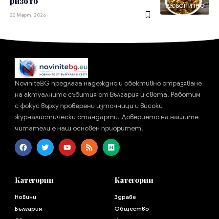
ризото
ЛЮБОПИТНО
22 Март, 2026
NoviniteBG предлага надеждно и обективно отразяване
на актуалните събития от България и света. Работим
с фокус върху проверени източници и високи
журналистически стандарти. Доверието на нашите
читатели е наш основен приоритет.
Категории
Категории
Новини
Здраве
България
Общество