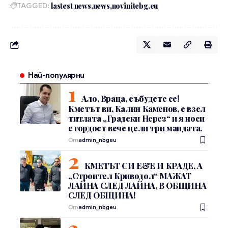
TAGGED:
lastest news
news
novinitebg.eu
Най-популярни
Ало, Враца, събудете се!
Кметът ви, Калин Каменов, е взел
титлата „Градски Нерез“ и я носи
с гордост вече цели три мандата.
От
admin_nbgeu
КМЕТЪТ СИ Е&Е И КРАДЕ, А
„Строител Криводол“ МАЖАТ
ЛАЙНА СЛЕД ЛАЙНА, В ОБЩИНА
СЛЕД ОБЩИНА!
От
admin_nbgeu