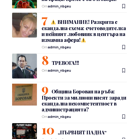
От
admin_nbgeu
ВНИМАНИЕ! Разкрита е
скандална схема: счетоводителка
и нейният любовник в центъра на
измамна афера!
От
admin_nbgeu
ТРЕВОГА!!!
От
admin_nbgeu
Община Борован на ръба:
Проекти за милиони висят заради
скандална некомпетентност в
администрацията?
От
admin_nbgeu
„ПЪРВИЯТ ПАДНА“