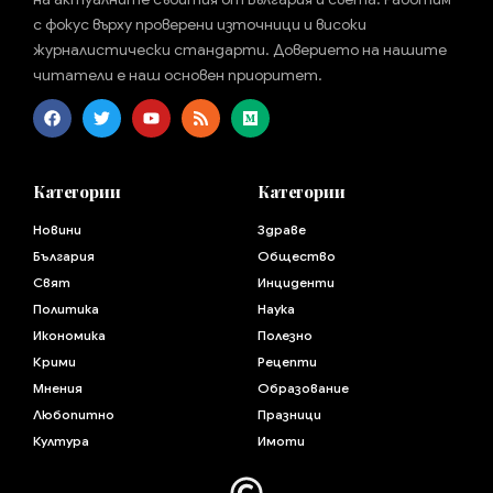
с фокус върху проверени източници и високи
журналистически стандарти. Доверието на нашите
читатели е наш основен приоритет.
Категории
Категории
Новини
Здраве
България
Общество
Свят
Инциденти
Политика
Наука
Икономика
Полезно
Крими
Рецепти
Мнения
Образование
Любопитно
Празници
Култура
Имоти