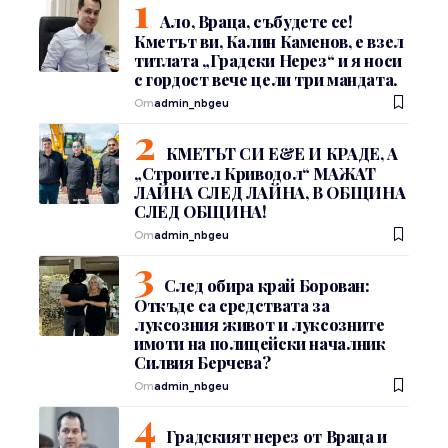
Ало, Враца, събудете се!
Кметът ви, Калин Каменов, е взел
титлата „Градски Нерез“ и я носи
с гордост вече цели три мандата.
От
admin_nbgeu
КМЕТЪТ СИ Е&Е И КРАДЕ, А
„Строител Криводол“ МАЖАТ
ЛАЙНА СЛЕД ЛАЙНА, В ОБЩИНА
СЛЕД ОБЩИНА!
От
admin_nbgeu
След обира край Борован:
Откъде са средствата за
луксозния живот и луксозните
имоти на полицейски началник
Силвия Берчева?
От
admin_nbgeu
Градският нерез от Враца и