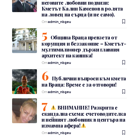
неговите любовни подвизи:
Кметът Калин Каменов в ролята
на ловец на сърца (и не само).
От
admin_nbgeu
Община Враца превзета от
корупция и беззаконие – Кметът-
мултимилионер държи главния
архитект на каишка!
От
admin_nbgeu
Публични въпроси към кмета
на Враца: Време е за отговори!
От
admin_nbgeu
ВНИМАНИЕ! Разкрита е
скандална схема: счетоводителка
и нейният любовник в центъра на
измамна афера!
От
admin_nbgeu