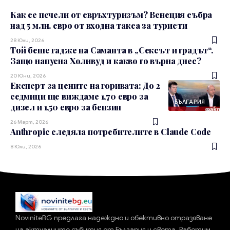
Как се печели от свръхтуризъм? Венеция събра
над 5 млн. евро от входна такса за туристи
28 Юли, 2026
Той беше гадже на Саманта в „Сексът и градът“.
Защо напусна Холивуд и какво го върна днес?
20 Юни, 2026
Експерт за цените на горивата: До 2
седмици ще виждаме 1,70 евро за
БЪЛГАРИЯ
дизел и 1,50 евро за бензин
26 Март, 2026
Anthropic следяла потребителите в Claude Code
8 Юли, 2026
NoviniteBG предлага надеждно и обективно отразяване
на актуалните събития от България и света. Работим