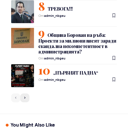
ТРЕВОГА!!!
От
admin_nbgeu
Община Борован на ръба:
Проекти за милиони висят заради
скандална некомпетентност в
администрацията?
От
admin_nbgeu
„ПЪРВИЯТ ПАДНА“
От
admin_nbgeu
You Might Also Like