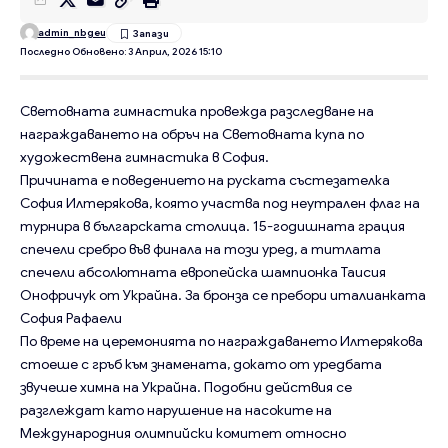
admin_nbgeu
Последно Обновено: 3 Април, 2026 15:10
Световната гимнастика провежда разследване на
награждаването на обръч на Световната купа по
художествена гимнастика в София.
Причината е поведението на руската състезателка
София Илтерякова, която участва под неутрален флаг на
турнира в българската столица. 15-годишната грация
спечели сребро във финала на този уред, а титлата
спечели абсолютната европейска шампионка Таисия
Онофричук от Украйна. За бронза се пребори италианката
София Рафаели
По време на церемонията по награждаването Илтерякова
стоеше с гръб към знамената, докато от уредбата
звучеше химна на Украйна. Подобни действия се
разглеждат като нарушение на насоките на
Международния олимпийски комитет относно