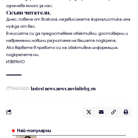
означава много за нас.
Скъпи читатели,
Днес, повече от всякога, независимата журналистика има
нужда от вас.
В мисията си да предоставяме обективни, достоверни и
навременни новини разчитаме на вашата подкрепа.
Ако вярвате в правото си на обективна информация,
подкрепете ни.
ИЗБРАНО
TAGGED:
lastest news
news
novinitebg.eu
Най-популярни