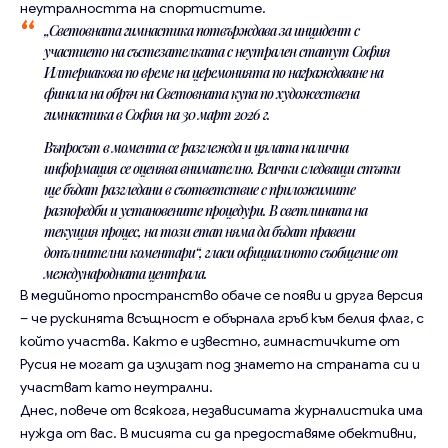
неутралността на спортистите.
„Световната гимнастика потвърждава за инцидент с
участието на състезателката с неутрален статут София
Илтериакова по време на церемонията по награждаване на
финала на обръч на Световната купа по художествена
гимнастика в София на 30 март 2026 г.
Въпросът в момента се разглежда и цялата налична
информация се оценява внимателно. Всички следващи стъпки
ще бъдат разгледани в съответствие с приложимите
разпоредби и установените процедури. В светлината на
текущия процес, на този етап няма да бъдат правени
допълнителни коментари“, гласи официалното съобщение от
международната централа.
В медийното пространство обаче се появи и друга версия
– че рускинята всъщност е обърнала гръб към белия флаг, с
който участва. Както е известно, гимнастичките от
Русия не могат да излизат под знамето на страната си и
участват като неутрални.
Днес, повече от всякога, независимата журналистика има
нужда от вас. В мисията си да предоставяме обективни,