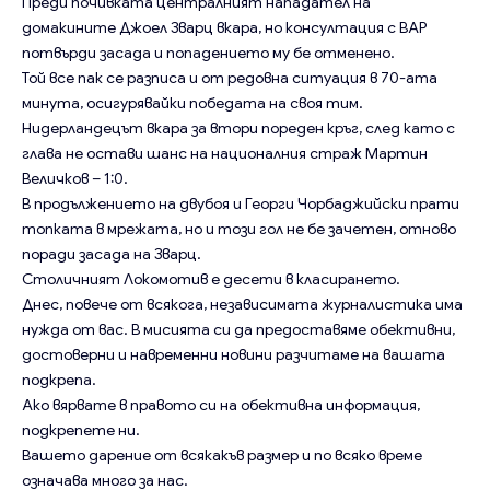
Преди почивката централният нападател на
домакините Джоел Зварц вкара, но консултация с ВАР
потвърди засада и попадението му бе отменено.
Той все пак се разписа и от редовна ситуация в 70-ата
минута, осигурявайки победата на своя тим.
Нидерландецът вкара за втори пореден кръг, след като с
глава не остави шанс на националния страж Мартин
Величков – 1:0.
В продължението на двубоя и Георги Чорбаджийски прати
топката в мрежата, но и този гол не бе зачетен, отново
поради засада на Зварц.
Столичният Локомотив e десети в класирането.
Днес, повече от всякога, независимата журналистика има
нужда от вас. В мисията си да предоставяме обективни,
достоверни и навременни новини разчитаме на вашата
подкрепа.
Ако вярвате в правото си на обективна информация,
подкрепете ни.
Вашето дарение от всякакъв размер и по всяко време
означава много за нас.