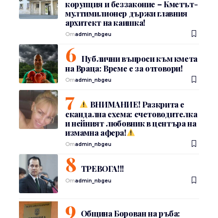
корупция и беззаконие – Кметът-
мултимилионер държи главния
архитект на каишка!
От
admin_nbgeu
Публични въпроси към кмета
на Враца: Време е за отговори!
От
admin_nbgeu
ВНИМАНИЕ! Разкрита е
скандална схема: счетоводителка
и нейният любовник в центъра на
измамна афера!
От
admin_nbgeu
ТРЕВОГА!!!
От
admin_nbgeu
Община Борован на ръба: