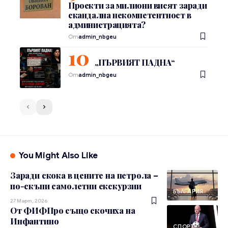
Проекти за милиони висят заради
скандална некомпетентност в
администрацията?
От
admin_nbgeu
„ПЪРВИЯТ ПАДНА“
От
admin_nbgeu
You Might Also Like
Заради скока в цените на петрола –
по-скъпи самолетни екскурзии
БЪЛГАРИЯ
27 Март, 2026
От ФИФПро също скочиха на
Инфантино
СПОРТ