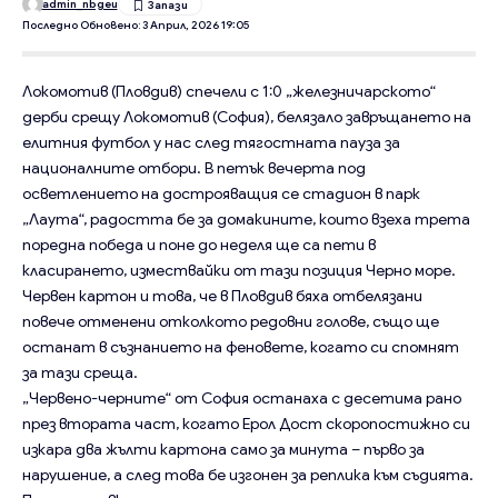
admin_nbgeu
Последно Обновено: 3 Април, 2026 19:05
Локомотив (Пловдив) спечели с 1:0 „железничарското“
дерби срещу Локомотив (София), белязало завръщането на
елитния футбол у нас след тягостната пауза за
националните отбори. В петък вечерта под
осветлението на дострояващия се стадион в парк
„Лаута“, радостта бе за домакините, които взеха трета
поредна победа и поне до неделя ще са пети в
класирането, измествайки от тази позиция Черно море.
Червен картон и това, че в Пловдив бяха отбелязани
повече отменени отколкото редовни голове, също ще
останат в съзнанието на феновете, когато си спомнят
за тази среща.
„Червено-черните“ от София останаха с десетима рано
през втората част, когато Ерол Дост скоропостижно си
изкара два жълти картона само за минута – първо за
нарушение, а след това бе изгонен за реплика към съдията.