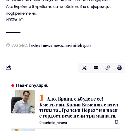
Ако вярвате в правото си на обективна информация,
подкрепете ни.
ИЗБРАНО
TAGGED:
lastest news
news
novinitebg.eu
Най-популярни
Ало, Враца, събудете се!
Кметът ви, Калин Каменов, е взел
титлата „Градски Нерез“ и я носи
с гордост вече цели три мандата.
От
admin_nbgeu