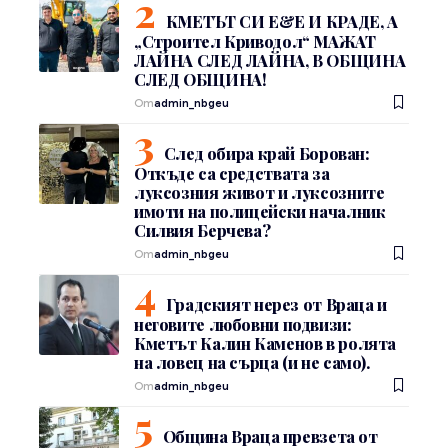
КМЕТЪТ СИ Е&Е И КРАДЕ, А
„Строител Криводол“ МАЖАТ
ЛАЙНА СЛЕД ЛАЙНА, В ОБЩИНА
СЛЕД ОБЩИНА!
От
admin_nbgeu
След обира край Борован:
Откъде са средствата за
луксозния живот и луксозните
имоти на полицейски началник
Силвия Берчева?
От
admin_nbgeu
Градският нерез от Враца и
неговите любовни подвизи:
Кметът Калин Каменов в ролята
на ловец на сърца (и не само).
От
admin_nbgeu
Община Враца превзета от