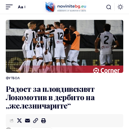
Aa
ФУТБОЛ
Радост за пловдивският
Локомотив в дербито на
„железничарите“