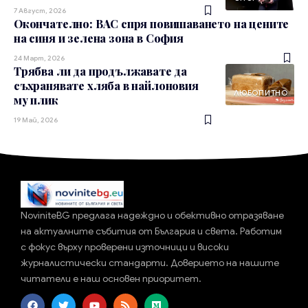
7 Август, 2026
Окончателно: ВАС спря повишаването на цените
на синя и зелена зона в София
24 Март, 2026
Трябва ли да продължавате да
съхранявате хляба в найлоновия
ЛЮБОПИТНО
му плик
19 Май, 2026
NoviniteBG предлага надеждно и обективно отразяване
на актуалните събития от България и света. Работим
с фокус върху проверени източници и високи
журналистически стандарти. Доверието на нашите
читатели е наш основен приоритет.