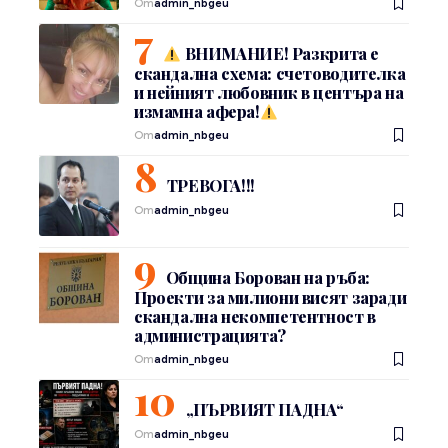
От
admin_nbgeu
ВНИМАНИЕ! Разкрита е
скандална схема: счетоводителка
и нейният любовник в центъра на
измамна афера!
От
admin_nbgeu
ТРЕВОГА!!!
От
admin_nbgeu
Община Борован на ръба:
Проекти за милиони висят заради
скандална некомпетентност в
администрацията?
От
admin_nbgeu
„ПЪРВИЯТ ПАДНА“
От
admin_nbgeu