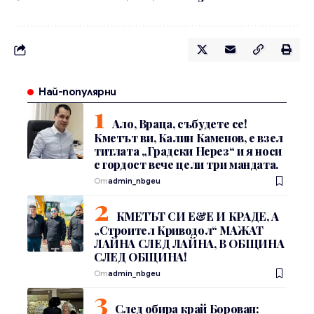
Най-популярни
Ало, Враца, събудете се!
Кметът ви, Калин Каменов, е взел
титлата „Градски Нерез“ и я носи
с гордост вече цели три мандата.
От
admin_nbgeu
КМЕТЪТ СИ Е&Е И КРАДЕ, А
„Строител Криводол“ МАЖАТ
ЛАЙНА СЛЕД ЛАЙНА, В ОБЩИНА
СЛЕД ОБЩИНА!
От
admin_nbgeu
След обира край Борован: