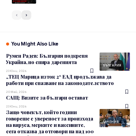
You Might Also Like
Румен Радев: България подкрепя
Украйна, но спира даренията
БЪЛГАРИЯ
23 Юни, 2026
„ТЕЦ Марица изток 2“ ЕАД продължава да
работи при спазване на законодателството
20 Май, 2026
САЩ: Визите за българи остават
23 Юни, 2026
Защо човекът, който години
говореше с увереност за произхода
МНЕНИЯ
на вируса, мерките и ваксините,
сега отказва да отговори на над 100