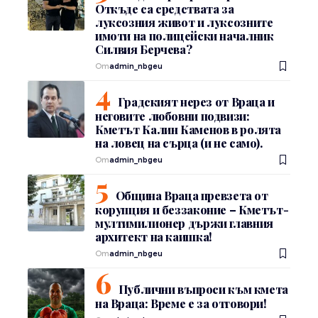
Откъде са средствата за
луксозния живот и луксозните
имоти на полицейски началник
Силвия Берчева?
От
admin_nbgeu
Градският нерез от Враца и
неговите любовни подвизи:
Кметът Калин Каменов в ролята
на ловец на сърца (и не само).
От
admin_nbgeu
Община Враца превзета от
корупция и беззаконие – Кметът-
мултимилионер държи главния
архитект на каишка!
От
admin_nbgeu
Публични въпроси към кмета
на Враца: Време е за отговори!