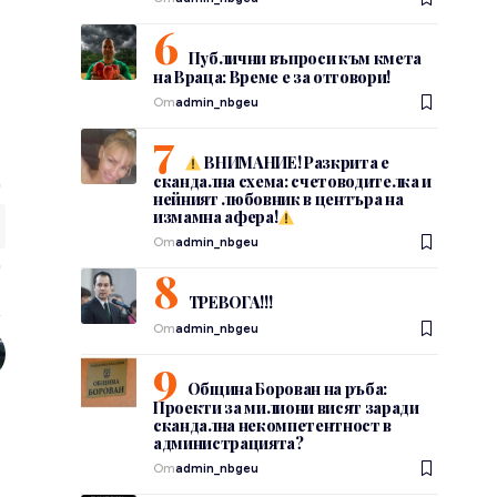
Публични въпроси към кмета
на Враца: Време е за отговори!
От
admin_nbgeu
ВНИМАНИЕ! Разкрита е
скандална схема: счетоводителка и
нейният любовник в центъра на
измамна афера!
От
admin_nbgeu
ТРЕВОГА!!!
От
admin_nbgeu
Община Борован на ръба:
Проекти за милиони висят заради
скандална некомпетентност в
администрацията?
От
admin_nbgeu