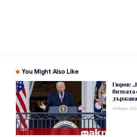
You Might Also Like
Гюров: „
битката 
държава
29 Март, 202
СВЯТ