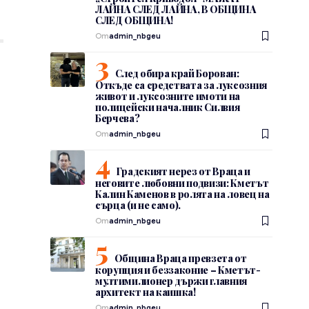
ЛАЙНА СЛЕД ЛАЙНА, В ОБЩИНА
СЛЕД ОБЩИНА!
От
admin_nbgeu
След обира край Борован:
Откъде са средствата за луксозния
живот и луксозните имоти на
полицейски началник Силвия
Берчева?
От
admin_nbgeu
Градският нерез от Враца и
неговите любовни подвизи: Кметът
Калин Каменов в ролята на ловец на
сърца (и не само).
От
admin_nbgeu
Община Враца превзета от
корупция и беззаконие – Кметът-
мултимилионер държи главния
архитект на каишка!
От
admin_nbgeu