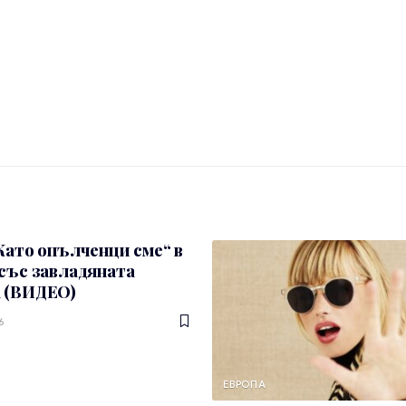
Като опълченци сме“ в
със завладяната
 (ВИДЕО)
6
ЕВРОПА