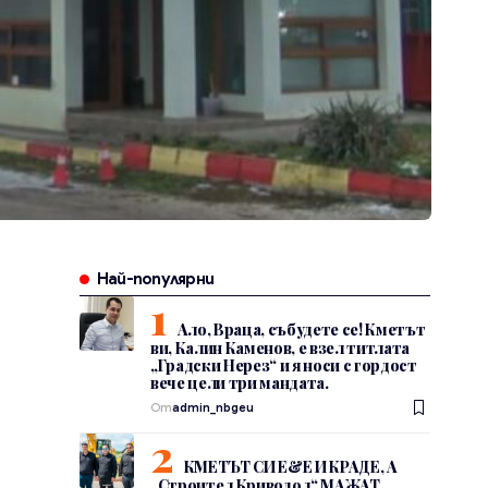
Най-популярни
Ало, Враца, събудете се! Кметът
ви, Калин Каменов, е взел титлата
„Градски Нерез“ и я носи с гордост
вече цели три мандата.
От
admin_nbgeu
КМЕТЪТ СИ Е&Е И КРАДЕ, А
„Строител Криводол“ МАЖАТ