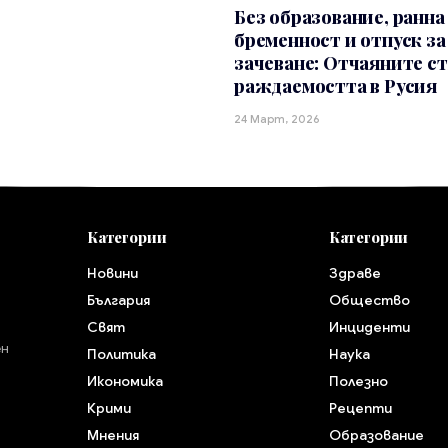
Без образование, ранна
бременност и отпуск за
зачеване: Отчаяните с
раждаемостта в Русия
24 Март, 2026
Категории
Категории
Новини
Здраве
България
Общество
Свят
Инциденти
ен
Политика
Наука
Икономика
Полезно
Крими
Рецепти
Мнения
Образование