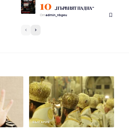
„ПЪРВИЯТ ПАДНА“
От
admin_nbgeu
БЪЛГАРИЯ