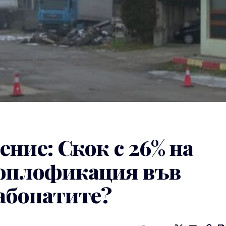
ние: Скок с 26% на
Топлофикация във
 абонатите?