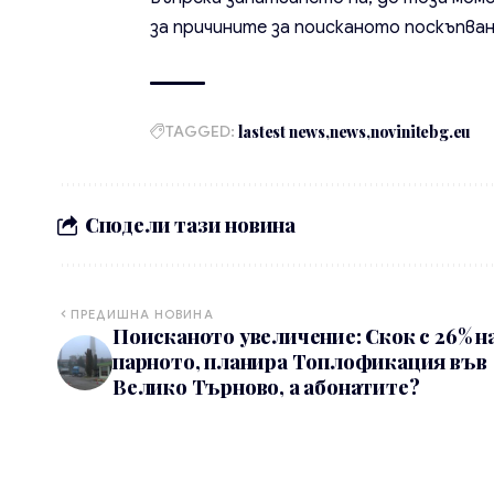
за причините за поисканото поскъпван
TAGGED:
lastest news
news
novinitebg.eu
Сподели тази новина
ПРЕДИШНА НОВИНА
Поисканото увеличение: Скок с 26% н
парното, планира Топлофикация във
Велико Търново, а абонатите?