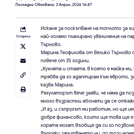
Последно Обновено: 3 Април, 2026 16:47
Искане за поскъпване на топлото за х
най-голямо планирано увеличение на па
Сподели
Търново.
Марина Теофилова от Велико Търново 
повече от 35 години.
„Кухнята и стаята, в която е майка ми,
трябва да го адаптирам към еврото, зн
казва Марина.
Регулаторът вече заяви, че няма да п
много възрастни абонати да се откаж
„И аз, и съпругът ми работим, но ще и
добре финансово, които ще това ще е 
хората могат въобще да си го позволя
Въпреки запитването ни, до този моме