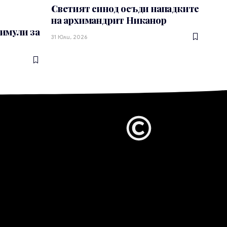
Светият синод осъди нападките
на архимандрит Никанор
тимули за
31 Юли, 2026