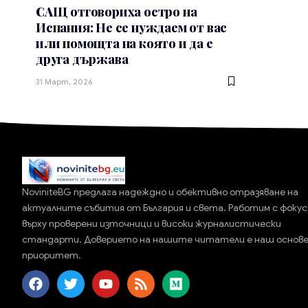
САЩ отговориха остро на
Испания: Не се нуждаем от вас
или помощта на която и да е
друга държава
31 Март, 2026
NoviniteBG предлага надеждно и обективно отразяване на
актуалните събития от България и света. Работим с фокус
върху проверени източници и високи журналистически
стандарти. Доверието на нашите читатели е наш основ
приоритет.