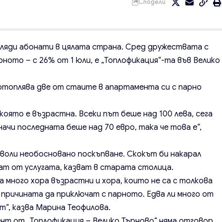
Сподели
иляди абонати в цялата страна. Сред дружествата с
рното – с 26% от 1 юли, е „Топлофикация“-та във Велико
отоплява две от стаите в апартамента си с парно
 която е възрастна. Всеки път беше над 100 лева, сега
ачи последната беше над 70 евро, така че това е“,
озволи необосновано поскъпване. Скокът би накарал
ат от услугата, казват в старата столица.
ма много хора възрастни и хора, които не са с толкова
причината да приключат с парното. Едва ли много от
т“, казва Марина Теофилова.
нт от „Топлофикация – Велико Търново“ няма отговор