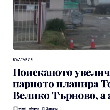
БЪЛГАРИЯ
Поисканото увеличе
парното планира 
Велико Търново, а
admin_nbgeu